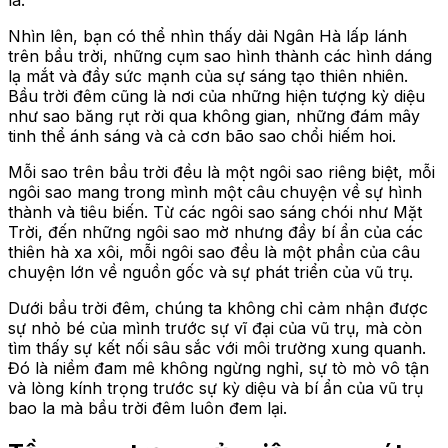
la.
Nhìn lên, bạn có thể nhìn thấy dải Ngân Hà lấp lánh
trên bầu trời, những cụm sao hình thành các hình dáng
lạ mắt và đầy sức mạnh của sự sáng tạo thiên nhiên.
Bầu trời đêm cũng là nơi của những hiện tượng kỳ diệu
như sao băng rụt rời qua không gian, những đám mây
tinh thể ánh sáng và cả cơn bão sao chổi hiếm hoi.
Mỗi sao trên bầu trời đều là một ngôi sao riêng biệt, mỗi
ngôi sao mang trong mình một câu chuyện về sự hình
thành và tiêu biến. Từ các ngôi sao sáng chói như Mặt
Trời, đến những ngôi sao mờ nhưng đầy bí ẩn của các
thiên hà xa xôi, mỗi ngôi sao đều là một phần của câu
chuyện lớn về nguồn gốc và sự phát triển của vũ trụ.
Dưới bầu trời đêm, chúng ta không chỉ cảm nhận được
sự nhỏ bé của mình trước sự vĩ đại của vũ trụ, mà còn
tìm thấy sự kết nối sâu sắc với môi trường xung quanh.
Đó là niềm đam mê không ngừng nghỉ, sự tò mò vô tận
và lòng kính trọng trước sự kỳ diệu và bí ẩn của vũ trụ
bao la mà bầu trời đêm luôn đem lại.