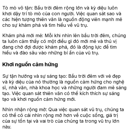
Tò mò vô tận: Bầu trời đêm rộng lớn và kỳ diệu luôn
khơi dậy trí tò mò của con người. Việc quan sát sao và
các hiện tượng thiên văn là nguồn động viên mạnh mẽ
cho sự khám phá và tìm hiểu về vũ trụ.
Khám phá mới mẻ: Mỗi khi nhìn lên bầu trời đêm, chúng
ta luôn cảm thấy có một điều gì đó mới mẻ và thú vị
đang chờ đợi được khám phá, đó là động lực để tìm
hiểu và đào sâu vào những bí ẩn của vũ trụ.
Khơi nguồn cảm hứng
Sự tận hưởng và sự sáng tạo: Bầu trời đêm với vẻ đẹp
và kỳ diệu của nó thường là nguồn cảm hứng cho nghệ
sĩ, nhà văn, nhà khoa học và những người đam mê sáng
tạo. Việc quan sát thiên văn có thể kích thích sự sáng
tạo và khơi nguồn cảm hứng mới.
Nhìn nhận rộng mở: Qua việc quan sát vũ trụ, chúng ta
có thể có cái nhìn rộng mở hơn về cuộc sống, giá trị
của sự tồn tại và vai trò của chúng ta trong vũ trụ lớn
này.