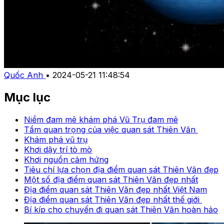
Quốc Anh
•
2024-05-21 11:48:54
Mục lục
Niềm đam mê khám phá Vũ Trụ đam mê
Tầm quan trọng của việc quan sát Thiên Văn
Khám phá vũ trụ
Khơi dậy trí tò mò
Khơi nguồn cảm hứng
Tiêu chí lựa chọn địa điểm quan sát Thiên Văn đẹp
Một số địa điểm quan sát Thiên Văn đẹp nhất
Địa điểm quan sát Thiên Văn đẹp nhất Việt Nam
Địa điểm quan sát Thiên Văn đẹp nhất thế giới
Bí kíp cho chuyến đi quan sát Thiên Văn hoàn hảo