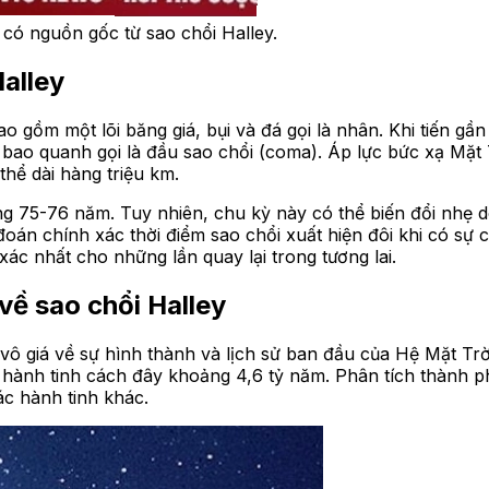
có nguồn gốc từ sao chổi Halley.
alley
o gồm một lõi băng giá, bụi và đá gọi là nhân. Khi tiến gầ
ao quanh gọi là đầu sao chổi (coma). Áp lực bức xạ Mặt Tr
thể dài hàng triệu km.
g 75-76 năm. Tuy nhiên, chu kỳ này có thể biến đổi nhẹ do
oán chính xác thời điểm sao chổi xuất hiện đôi khi có sự
ác nhất cho những lần quay lại trong tương lai.
ề sao chổi Halley
vô giá về sự hình thành và lịch sử ban đầu của Hệ Mặt Trời
c hành tinh cách đây khoảng 4,6 tỷ năm. Phân tích thành 
ác hành tinh khác.