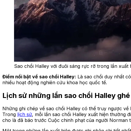
Sao chổi Halley với đuôi sáng rực rỡ trong lần xuất
Điểm nổi bật về sao chổi Halley:
Là sao chổi duy nhất có
nhiều hoạt động nghiên cứu khoa học quốc tế.
Lịch sử những lần sao chổi Halley ghé
Những ghi chép về sao chổi Halley có thể truy ngược về
Trong
lịch sử
, mỗi lần sao chổi Halley xuất hiện thường đ
cho là đã báo trước Cuộc chinh phạt của người Norman t
Một trong những lần xuất hiện được ghi nhận chi tiết nhấ