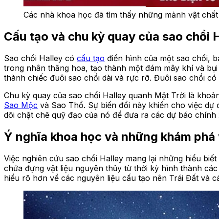
Các nhà khoa học đã tìm thấy những mảnh vật chất 
Cấu tạo và chu kỳ quay của sao chổi H
Sao chổi Halley có
cấu tạo
điển hình của một sao chổi, ba
trong nhân thăng hoa, tạo thành một đám mây khí và bụi b
thành chiếc đuôi sao chổi dài và rực rỡ. Đuôi sao chổi có 
Chu kỳ quay của sao chổi Halley quanh Mặt Trời là khoản
Sao Mộc
và Sao Thổ. Sự biến đổi này khiến cho việc dự đ
dõi chặt chẽ quỹ đạo của nó để đưa ra các dự báo chính x
Ý nghĩa khoa học và những khám phá v
Việc nghiên cứu sao chổi Halley mang lại những hiểu biết 
chứa đựng vật liệu nguyên thủy từ thời kỳ hình thành cá
hiểu rõ hơn về các nguyên liệu cấu tạo nên Trái Đất và c