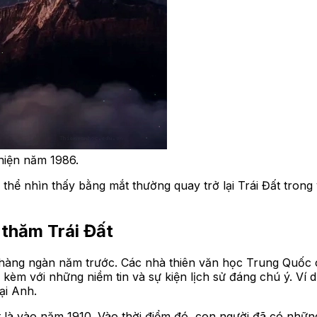
 hiện năm 1986.
 thể nhìn thấy bằng mắt thường quay trở lại Trái Đất tron
 thăm Trái Đất
 hàng ngàn năm trước. Các nhà thiên văn học Trung Quốc 
i kèm với những niềm tin và sự kiện lịch sử đáng chú ý. Ví
ại Anh.
t là vào năm 1910. Vào thời điểm đó, con người đã có những