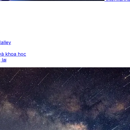
alley
 và khoa học
lai