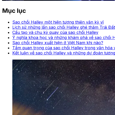
Mục lục
Sao chổi Halley một hiện tượng thiên văn kỳ vĩ
Lịch sử những lần sao chổi Halley ghé thăm Trái Đất
Cấu tạo và chu kỳ quay của sao chổi Halley
Ý nghĩa khoa học và những khám phá về sao chổi H
Sao chổi Halley xuất hiện ở Việt Nam khi nào?
Tầm quan trọng của sao chổi Halley trong văn hóa
Kết luận về sao chổi Halley và những dự đoán tương 