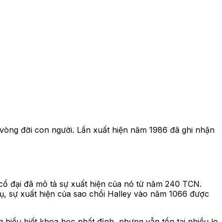
g vòng đời con người. Lần xuất hiện năm 1986 đã ghi nhận
cổ đại đã mô tả sự xuất hiện của nó từ năm 240 TCN.
 dụ, sự xuất hiện của sao chổi Halley vào năm 1066 được
 hiểu biết khoa học nhất định, nhưng vẫn tồn tại nhiều lo