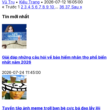
Vũ Trụ
•
Kiều Trang
•
2026-07-12 16:05:00
« Trước
1
2
3
4
5
6
7
8
9
10
...
36
37
Sau »
Tin mới nhất
Giải đáp những câu hỏi về bảo hiểm nhân thọ phổ biến
nhất năm 2026
2026-07-24 11:45:00
Tuyển tập ảnh meme troll bạn bè cực bá đạo lầy lội