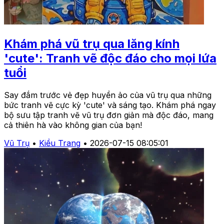
Khám phá vũ trụ qua lăng kính
'cute': Tranh vẽ độc đáo cho mọi lứa
tuổi
Say đắm trước vẻ đẹp huyền ảo của vũ trụ qua những
bức tranh vẽ cực kỳ 'cute' và sáng tạo. Khám phá ngay
bộ sưu tập tranh vẽ vũ trụ đơn giản mà độc đáo, mang
cả thiên hà vào không gian của bạn!
Vũ Trụ
•
Kiều Trang
•
2026-07-15 08:05:01