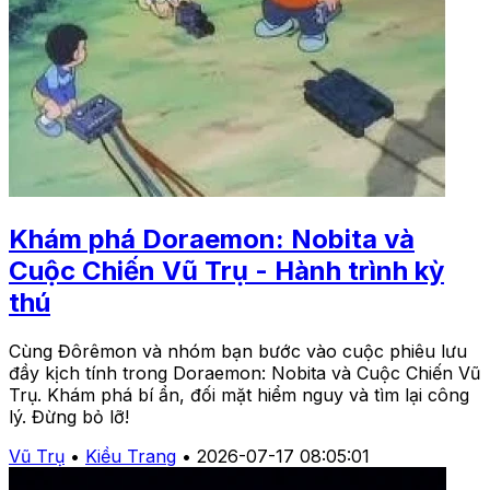
Khám phá Doraemon: Nobita và
Cuộc Chiến Vũ Trụ - Hành trình kỳ
thú
Cùng Đôrêmon và nhóm bạn bước vào cuộc phiêu lưu
đầy kịch tính trong Doraemon: Nobita và Cuộc Chiến Vũ
Trụ. Khám phá bí ẩn, đối mặt hiểm nguy và tìm lại công
lý. Đừng bỏ lỡ!
Vũ Trụ
•
Kiều Trang
•
2026-07-17 08:05:01