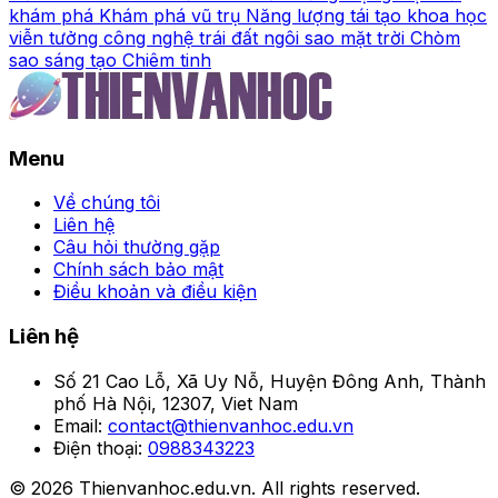
khám phá
Khám phá vũ trụ
Năng lượng tái tạo
khoa học
viễn tưởng
công nghệ
trái đất
ngôi sao
mặt trời
Chòm
sao
sáng tạo
Chiêm tinh
Menu
Về chúng tôi
Liên hệ
Câu hỏi thường gặp
Chính sách bảo mật
Điều khoản và điều kiện
Liên hệ
Số 21 Cao Lỗ, Xã Uy Nỗ, Huyện Đông Anh, Thành
phố Hà Nội, 12307, Viet Nam
Email:
contact@thienvanhoc.edu.vn
Điện thoại:
0988343223
© 2026 Thienvanhoc.edu.vn. All rights reserved.