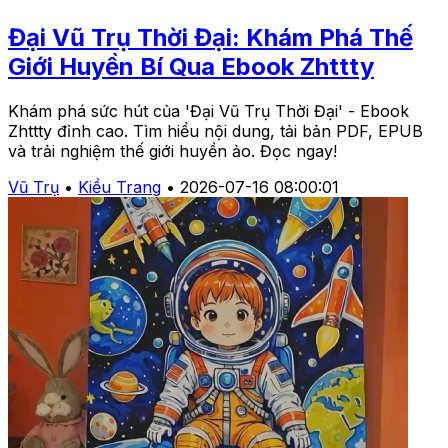
Đại Vũ Trụ Thời Đại: Khám Phá Thế
Giới Huyền Bí Qua Ebook Zhttty
Khám phá sức hút của 'Đại Vũ Trụ Thời Đại' - Ebook
Zhttty đỉnh cao. Tìm hiểu nội dung, tải bản PDF, EPUB
và trải nghiệm thế giới huyền ảo. Đọc ngay!
Vũ Trụ
•
Kiều Trang
•
2026-07-16 08:00:01