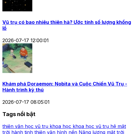
Vũ trụ có bao nhiêu thiên hà? Ước tính số lượng khổng
lồ
2026-07-17 12:00:01
Khám phá Doraemon: Nobita và Cuộc Chiến Vũ Trụ -
Hành trình kỳ thú
2026-07-17 08:05:01
Tags nổi bật
thiên văn học
vũ trụ
khoa học
khoa học vũ trụ
hệ mặt
trời
hành tinh
thiên văn
hình nền
Năng lượng mặt trời