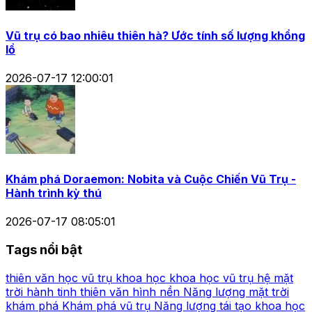
Vũ trụ có bao nhiêu thiên hà? Ước tính số lượng khổng
lồ
2026-07-17 12:00:01
Khám phá Doraemon: Nobita và Cuộc Chiến Vũ Trụ -
Hành trình kỳ thú
2026-07-17 08:05:01
Tags nổi bật
thiên văn học
vũ trụ
khoa học
khoa học vũ trụ
hệ mặt
trời
hành tinh
thiên văn
hình nền
Năng lượng mặt trời
khám phá
Khám phá vũ trụ
Năng lượng tái tạo
khoa học