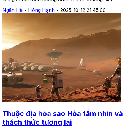
Ngân Hà
•
Hồng Hạnh
•
2025-10-12 21:45:00
Thuộc địa hóa sao Hỏa tầm nhìn và
thách thức tương lai