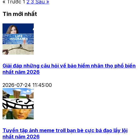
« Trước
1
2
3
Sau »
Tin mới nhất
Giải đáp những câu hỏi về bảo hiểm nhân thọ phổ biến
nhất năm 2026
2026-07-24 11:45:00
Tuyển tập ảnh meme troll bạn bè cực bá đạo lầy lội
nhất năm 2026