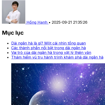
Hồng Hạnh
•
2025-09-21 21:35:26
Mục lục
Dải ngân hà là gì? Một cái nhìn tổng quan
Các thành phần nổi bật trong dải ngân hà
Vai trò của dải ngân hà trong vật lý thiên văn
Thám hiểm vũ trụ hành trình khám phá dải ngân hà