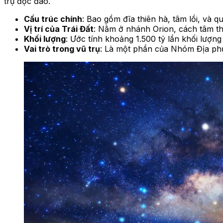
trụ độc đáo.
Cấu trúc chính
: Bao gồm đĩa thiên hà, tâm lồi, và q
Vị trí của Trái Đất
: Nằm ở nhánh Orion, cách tâm t
Khối lượng
: Ước tính khoảng 1.500 tỷ lần khối lượng
Vai trò trong vũ trụ
: Là một phần của Nhóm Địa ph