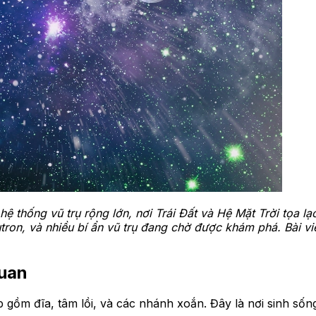
 hệ thống vũ trụ rộng lớn, nơi Trái Đất và Hệ Mặt Trời tọa
ron, và nhiều bí ẩn vũ trụ đang chờ được khám phá. Bài vi
quan
p gồm đĩa, tâm lồi, và các nhánh xoắn. Đây là nơi sinh sốn