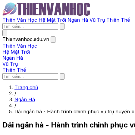
Thiên Văn Học
Hệ Mặt Trời
Ngân Hà
Vũ Trụ
Thiên Thể
Thienvanhoc.edu.vn
Thiên Văn Học
Hệ Mặt Trời
Ngân Hà
Vũ Trụ
Thiên Thể
Trang chủ
/
Ngân Hà
/
Dải ngân hà - Hành trình chinh phục vũ trụ huyền b
Dải ngân hà - Hành trình chinh phục v