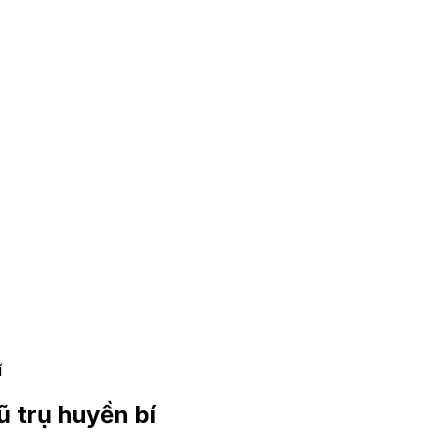
í
ũ trụ huyền bí