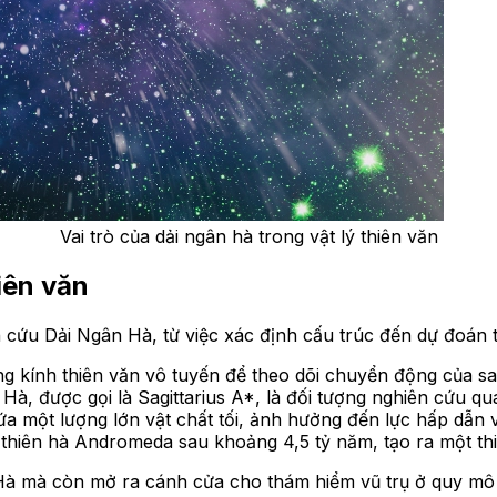
Vai trò của dải ngân hà trong vật lý thiên văn
hiên văn
n cứu Dải Ngân Hà, từ việc xác định cấu trúc đến dự đoán t
g kính thiên văn vô tuyến để theo dõi chuyển động của sao
Hà, được gọi là Sagittarius A*, là đối tượng nghiên cứu qu
a một lượng lớn vật chất tối, ảnh hưởng đến lực hấp dẫn v
 thiên hà Andromeda sau khoảng 4,5 tỷ năm, tạo ra một thi
Hà mà còn mở ra cánh cửa cho thám hiểm vũ trụ ở quy mô