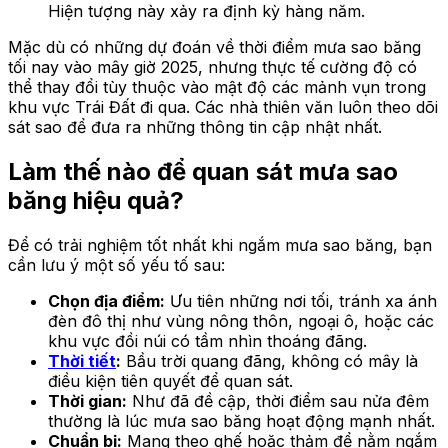
Hiện tượng này xảy ra định kỳ hàng năm.
Mặc dù có những dự đoán về thời điểm mưa sao băng
tối nay vào mây giờ 2025, nhưng thực tế cường độ có
thể thay đổi tùy thuộc vào mật độ các mảnh vụn trong
khu vực Trái Đất đi qua. Các nhà thiên văn luôn theo dõi
sát sao để đưa ra những thông tin cập nhật nhất.
Làm thế nào để quan sát mưa sao
băng hiệu quả?
Để có trải nghiệm tốt nhất khi ngắm mưa sao băng, bạn
cần lưu ý một số yếu tố sau:
Chọn địa điểm:
Ưu tiên những nơi tối, tránh xa ánh
đèn đô thị như vùng nông thôn, ngoại ô, hoặc các
khu vực đồi núi có tầm nhìn thoáng đãng.
Thời tiết
:
Bầu trời quang đãng, không có mây là
điều kiện tiên quyết để quan sát.
Thời gian:
Như đã đề cập, thời điểm sau nửa đêm
thường là lúc mưa sao băng hoạt động mạnh nhất.
Chuẩn bị:
Mang theo ghế hoặc thảm để nằm ngắm