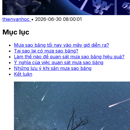
thienvanhoc
•
2026-06-30 08:00:01
Mục lục
Mưa sao băng tối nay vào mây giờ diễn ra?
Tại sao lại có mưa sao băng?
Làm thế nào để quan sát mưa sao băng hiệu quả?
Ý nghĩa của việc quan sát mưa sao băng
Những lưu ý khi săn mưa sao băng
Kết luận