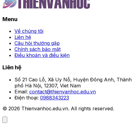
Menu
Về chúng tôi
Liên hệ
Câu hỏi thường gặp
Chính sách bảo mật
Điều khoản và điều kiện
Liên hệ
Số 21 Cao Lỗ, Xã Uy Nỗ, Huyện Đông Anh, Thành
phố Hà Nội, 12307, Viet Nam
Email:
contact@thienvanhoc.edu.vn
Điện thoại:
0988343223
© 2026 Thienvanhoc.edu.vn. All rights reserved.