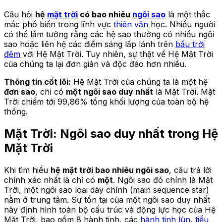
Câu hỏi
hệ
mặt trời
có bao nhiêu
ngôi sao
là một thắc
mắc phổ biến trong lĩnh vực
thiên văn
học. Nhiều người
có thể lầm tưởng rằng các hệ sao thường có nhiều ngôi
sao hoặc liên hệ các điểm sáng lấp lánh trên
bầu trời
đêm
với Hệ Mặt Trời. Tuy nhiên, sự thật về Hệ Mặt Trời
của chúng ta lại đơn giản và độc đáo hơn nhiều.
Thông tin cốt lõi:
Hệ Mặt Trời của chúng ta là một hệ
đơn sao
, chỉ có
một ngôi sao duy nhất
là Mặt Trời. Mặt
Trời chiếm tới 99,86% tổng khối lượng của toàn bộ hệ
thống.
Mặt Trời: Ngôi sao duy nhất trong Hệ
Mặt Trời
Khi tìm hiểu
hệ mặt trời bao nhiêu ngôi sao
, câu trả lời
chính xác nhất là chỉ có
một
. Ngôi sao đó chính là Mặt
Trời, một ngôi sao loại dãy chính (main sequence star)
nằm ở trung tâm. Sự tồn tại của một ngôi sao duy nhất
này định hình toàn bộ cấu trúc và động lực học của Hệ
Mặt Trời, bao gồm 8 hành tinh, các
hành tinh lùn
,
tiểu