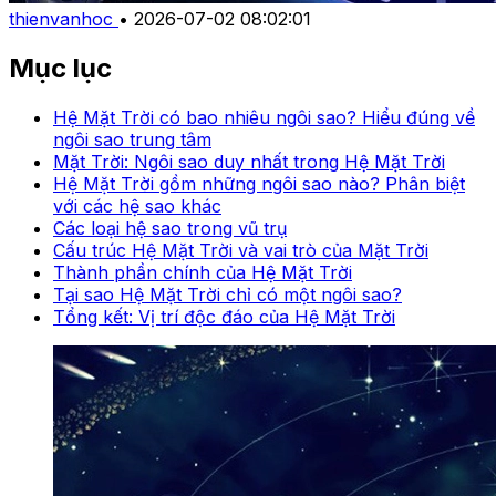
thienvanhoc
•
2026-07-02 08:02:01
Mục lục
Hệ Mặt Trời có bao nhiêu ngôi sao? Hiểu đúng về
ngôi sao trung tâm
Mặt Trời: Ngôi sao duy nhất trong Hệ Mặt Trời
Hệ Mặt Trời gồm những ngôi sao nào? Phân biệt
với các hệ sao khác
Các loại hệ sao trong vũ trụ
Cấu trúc Hệ Mặt Trời và vai trò của Mặt Trời
Thành phần chính của Hệ Mặt Trời
Tại sao Hệ Mặt Trời chỉ có một ngôi sao?
Tổng kết: Vị trí độc đáo của Hệ Mặt Trời