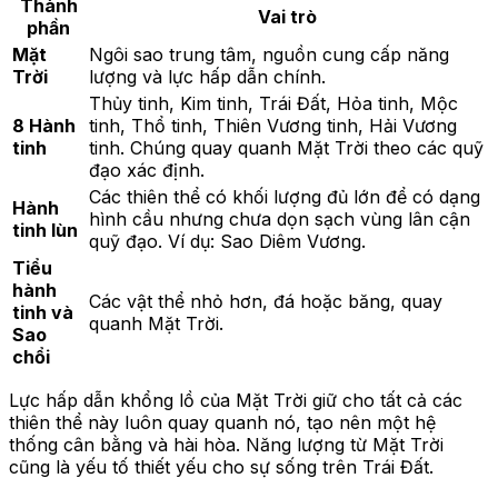
Thành
Vai trò
phần
Mặt
Ngôi sao trung tâm, nguồn cung cấp năng
Trời
lượng và lực hấp dẫn chính.
Thủy tinh, Kim tinh, Trái Đất, Hỏa tinh, Mộc
8 Hành
tinh, Thổ tinh, Thiên Vương tinh, Hải Vương
tinh
tinh. Chúng quay quanh Mặt Trời theo các quỹ
đạo xác định.
Các thiên thể có khối lượng đủ lớn để có dạng
Hành
hình cầu nhưng chưa dọn sạch vùng lân cận
tinh lùn
quỹ đạo. Ví dụ: Sao Diêm Vương.
Tiểu
hành
Các vật thể nhỏ hơn, đá hoặc băng, quay
tinh và
quanh Mặt Trời.
Sao
chổi
Lực hấp dẫn khổng lồ của Mặt Trời giữ cho tất cả các
thiên thể này luôn quay quanh nó, tạo nên một hệ
thống cân bằng và hài hòa. Năng lượng từ Mặt Trời
cũng là yếu tố thiết yếu cho sự sống trên Trái Đất.