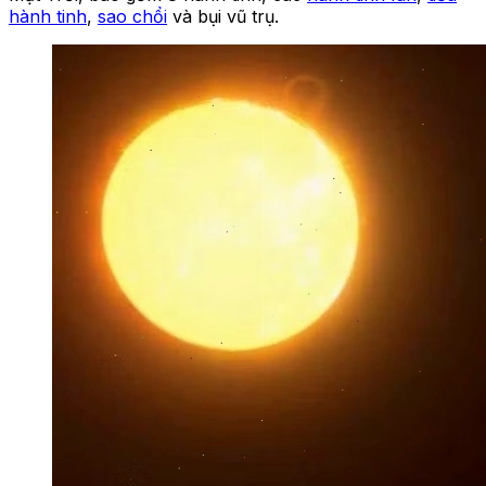
hành tinh
,
sao chổi
và bụi vũ trụ.