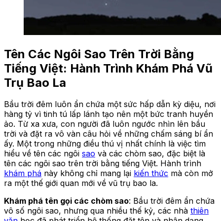
Tên Các Ngôi Sao Trên Trời Bằng
Tiếng Việt: Hành Trình Khám Phá Vũ
Trụ Bao La
Bầu trời đêm luôn ẩn chứa một sức hấp dẫn kỳ diệu, nơi
hàng tỷ vì tinh tú lấp lánh tạo nên một bức tranh huyền
ảo. Từ xa xưa, con người đã luôn ngước nhìn lên bầu
trời và đặt ra vô vàn câu hỏi về những chấm sáng bí ẩn
ấy. Một trong những điều thú vị nhất chính là việc tìm
hiểu về tên các ngôi
sao
và các chòm sao, đặc biệt là
tên các ngôi sao trên trời bằng tiếng Việt. Hành trình
khám phá
này không chỉ mang lại
kiến thức
mà còn mở
ra một thế giới quan mới về vũ trụ bao la.
Khám phá tên gọi các chòm sao
: Bầu trời đêm ẩn chứa
vô số ngôi sao, nhưng qua nhiều thế kỷ, các nhà
thiên
văn
học đã phát triển hệ thống đặt tên và nhận dạng