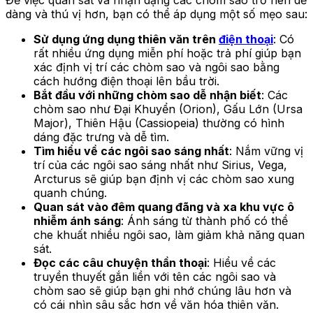
dàng và thú vị hơn, bạn có thể áp dụng một số mẹo sau:
Sử dụng ứng dụng thiên văn trên
điện thoại
: Có
rất nhiều ứng dụng miễn phí hoặc trả phí giúp bạn
xác định vị trí các chòm sao và ngôi sao bằng
cách hướng điện thoại lên bầu trời.
Bắt đầu với những chòm sao dễ nhận biết
: Các
chòm sao như Đại Khuyển (Orion), Gấu Lớn (Ursa
Major), Thiên Hậu (Cassiopeia) thường có hình
dáng đặc trưng và dễ tìm.
Tìm hiểu về các ngôi sao sáng nhất
: Nắm vững vị
trí của các ngôi sao sáng nhất như Sirius, Vega,
Arcturus sẽ giúp bạn định vị các chòm sao xung
quanh chúng.
Quan sát vào đêm quang đãng và xa khu vực ô
nhiễm ánh sáng
: Ánh sáng từ thành phố có thể
che khuất nhiều ngôi sao, làm giảm khả năng quan
sát.
Đọc các câu chuyện thần thoại
: Hiểu về các
truyền thuyết gắn liền với tên các ngôi sao và
chòm sao sẽ giúp bạn ghi nhớ chúng lâu hơn và
có cái nhìn sâu sắc hơn về văn hóa thiên văn.