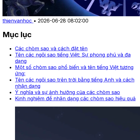
thienvanhoc
•
2026-06-28 08:02:00
Mục lục
Các chòm sao và cách đặt tên
Tên các ngôi sao tiếng Việt: Sự phong phú và đa
dạng
Một số chòm sao phổ biến và tên tiếng Việt tương
ứng:
Tên các ngôi sao trên trời bằng tiếng Anh và cách
nhận dạng
Ý nghĩa và sự ảnh hưởng của các chòm sao
Kinh nghiệm để nhận dạng các chòm sao hiệu quả