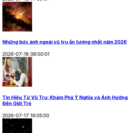
Những bức ảnh ngoài vũ trụ ấn tượng nhất năm 2026
2026-07-18 08:00:01
Tín Hiệu Từ Vũ Trụ: Khám Phá Ý Nghĩa và Ảnh Hưởng
Đến Giới Trẻ
2026-07-17 16:05:00