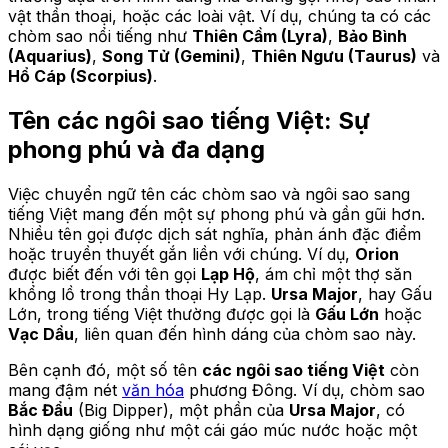
vật thần thoại, hoặc các loài vật. Ví dụ, chúng ta có các
chòm sao nổi tiếng như
Thiên Cầm (Lyra)
,
Bảo Bình
(Aquarius)
,
Song Tử (Gemini)
,
Thiên Ngưu (Taurus)
và
Hổ Cáp (Scorpius)
.
Tên các ngôi sao tiếng Việt: Sự
phong phú và đa dạng
Việc chuyển ngữ tên các chòm sao và ngôi sao sang
tiếng Việt mang đến một sự phong phú và gần gũi hơn.
Nhiều tên gọi được dịch sát nghĩa, phản ánh đặc điểm
hoặc truyền thuyết gắn liền với chúng. Ví dụ,
Orion
được biết đến với tên gọi
Lạp Hộ
, ám chỉ một thợ săn
khổng lồ trong thần thoại Hy Lạp.
Ursa Major
, hay Gấu
Lớn, trong tiếng Việt thường được gọi là
Gấu Lớn
hoặc
Vạc Dầu
, liên quan đến hình dáng của chòm sao này.
Bên cạnh đó, một số tên
các ngôi sao tiếng Việt
còn
mang đậm nét
văn hóa
phương Đông. Ví dụ, chòm sao
Bắc Đẩu
(Big Dipper), một phần của
Ursa Major
, có
hình dạng giống như một cái gáo múc nước hoặc một