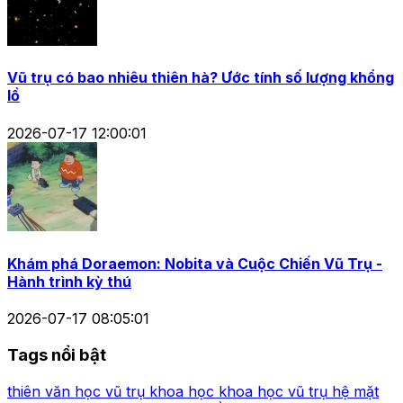
Vũ trụ có bao nhiêu thiên hà? Ước tính số lượng khổng
lồ
2026-07-17 12:00:01
Khám phá Doraemon: Nobita và Cuộc Chiến Vũ Trụ -
Hành trình kỳ thú
2026-07-17 08:05:01
Tags nổi bật
thiên văn học
vũ trụ
khoa học
khoa học vũ trụ
hệ mặt