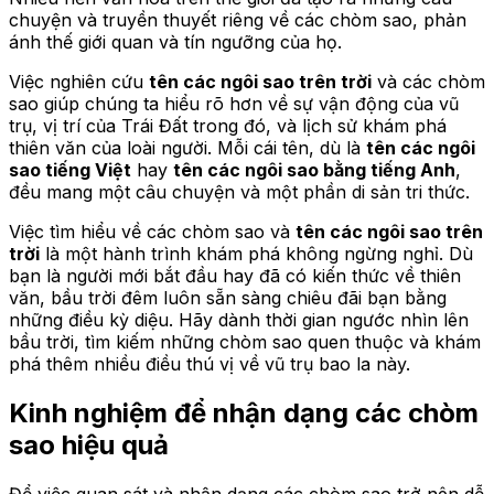
chuyện và truyền thuyết riêng về các chòm sao, phản
ánh thế giới quan và tín ngưỡng của họ.
Việc nghiên cứu
tên các ngôi sao trên trời
và các chòm
sao giúp chúng ta hiểu rõ hơn về sự vận động của vũ
trụ, vị trí của Trái Đất trong đó, và lịch sử khám phá
thiên văn của loài người. Mỗi cái tên, dù là
tên các ngôi
sao tiếng Việt
hay
tên các ngôi sao bằng tiếng Anh
,
đều mang một câu chuyện và một phần di sản tri thức.
Việc tìm hiểu về các chòm sao và
tên các ngôi sao trên
trời
là một hành trình khám phá không ngừng nghỉ. Dù
bạn là người mới bắt đầu hay đã có kiến thức về thiên
văn, bầu trời đêm luôn sẵn sàng chiêu đãi bạn bằng
những điều kỳ diệu. Hãy dành thời gian ngước nhìn lên
bầu trời, tìm kiếm những chòm sao quen thuộc và khám
phá thêm nhiều điều thú vị về vũ trụ bao la này.
Kinh nghiệm để nhận dạng các chòm
sao hiệu quả
Để việc quan sát và nhận dạng các chòm sao trở nên dễ