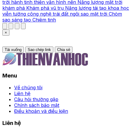
trời
hành tinh
thiên văn
hình nền
Năng lượng mặt trời
khám phá
Khám phá vũ trụ
Năng lượng tái tạo
khoa học
viễn tưởng
công nghệ
trái đất
ngôi sao
mặt trời
Chòm
sao
sáng tạo
Chiêm tinh
×
Tải xuống
Sao chép link
Chia sẻ
Menu
Về chúng tôi
Liên hệ
Câu hỏi thường gặp
Chính sách bảo mật
Điều khoản và điều kiện
Liên hệ