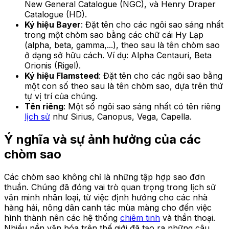
New General Catalogue (NGC), và Henry Draper
Catalogue (HD).
Ký hiệu Bayer
: Đặt tên cho các ngôi sao sáng nhất
trong một chòm sao bằng các chữ cái Hy Lạp
(alpha, beta, gamma,...), theo sau là tên chòm sao
ở dạng sở hữu cách. Ví dụ: Alpha Centauri, Beta
Orionis (Rigel).
Ký hiệu Flamsteed
: Đặt tên cho các ngôi sao bằng
một con số theo sau là tên chòm sao, dựa trên thứ
tự vị trí của chúng.
Tên riêng
: Một số ngôi sao sáng nhất có tên riêng
lịch sử
như Sirius, Canopus, Vega, Capella.
Ý nghĩa và sự ảnh hưởng của các
chòm sao
Các chòm sao không chỉ là những tập hợp sao đơn
thuần. Chúng đã đóng vai trò quan trọng trong lịch sử
văn minh nhân loại, từ việc định hướng cho các nhà
hàng hải, nông dân canh tác mùa màng cho đến việc
hình thành nên các hệ thống
chiêm tinh
và thần thoại.
Nhiều nền văn hóa trên thế giới đã tạo ra những câu