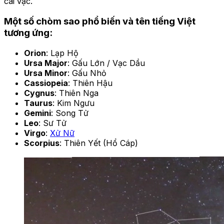
cái vạc.
Một số chòm sao phổ biến và tên tiếng Việt
tương ứng:
Orion
: Lạp Hộ
Ursa Major
: Gấu Lớn / Vạc Dầu
Ursa Minor
: Gấu Nhỏ
Cassiopeia
: Thiên Hậu
Cygnus
: Thiên Nga
Taurus
: Kim Ngưu
Gemini
: Song Tử
Leo
: Sư Tử
Virgo
:
Xử Nữ
Scorpius
: Thiên Yết (Hổ Cáp)