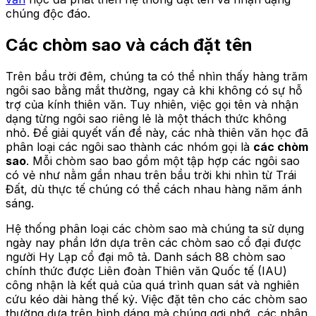
chúng độc đáo.
Các chòm sao và cách đặt tên
Trên bầu trời đêm, chúng ta có thể nhìn thấy hàng trăm
ngôi sao bằng mắt thường, ngay cả khi không có sự hỗ
trợ của kính thiên văn. Tuy nhiên, việc gọi tên và nhận
dạng từng ngôi sao riêng lẻ là một thách thức không
nhỏ. Để giải quyết vấn đề này, các nhà thiên văn học đã
phân loại các ngôi sao thành các nhóm gọi là
các chòm
sao
. Mỗi chòm sao bao gồm một tập hợp các ngôi sao
có vẻ như nằm gần nhau trên bầu trời khi nhìn từ Trái
Đất, dù thực tế chúng có thể cách nhau hàng năm ánh
sáng.
Hệ thống phân loại các chòm sao mà chúng ta sử dụng
ngày nay phần lớn dựa trên các chòm sao cổ đại được
người Hy Lạp cổ đại mô tả. Danh sách 88 chòm sao
chính thức được Liên đoàn Thiên văn Quốc tế (IAU)
công nhận là kết quả của quá trình quan sát và nghiên
cứu kéo dài hàng thế kỷ. Việc đặt tên cho các chòm sao
thường dựa trên hình dáng mà chúng gợi nhớ, các nhân