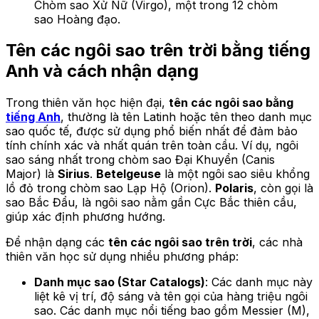
Chòm sao Xử Nữ (Virgo), một trong 12 chòm
sao Hoàng đạo.
Tên các ngôi sao trên trời bằng tiếng
Anh và cách nhận dạng
Trong thiên văn học hiện đại,
tên các ngôi sao bằng
tiếng Anh
, thường là tên Latinh hoặc tên theo danh mục
sao quốc tế, được sử dụng phổ biến nhất để đảm bảo
tính chính xác và nhất quán trên toàn cầu. Ví dụ, ngôi
sao sáng nhất trong chòm sao Đại Khuyển (Canis
Major) là
Sirius
.
Betelgeuse
là một ngôi sao siêu khổng
lồ đỏ trong chòm sao Lạp Hộ (Orion).
Polaris
, còn gọi là
sao Bắc Đẩu, là ngôi sao nằm gần Cực Bắc thiên cầu,
giúp xác định phương hướng.
Để nhận dạng các
tên các ngôi sao trên trời
, các nhà
thiên văn học sử dụng nhiều phương pháp:
Danh mục sao (Star Catalogs)
: Các danh mục này
liệt kê vị trí, độ sáng và tên gọi của hàng triệu ngôi
sao. Các danh mục nổi tiếng bao gồm Messier (M),