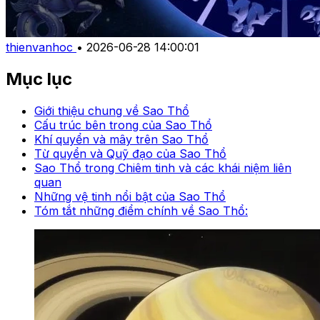
thienvanhoc
•
2026-06-28 14:00:01
Mục lục
Giới thiệu chung về Sao Thổ
Cấu trúc bên trong của Sao Thổ
Khí quyển và mây trên Sao Thổ
Từ quyển và Quỹ đạo của Sao Thổ
Sao Thổ trong Chiêm tinh và các khái niệm liên
quan
Những vệ tinh nổi bật của Sao Thổ
Tóm tắt những điểm chính về Sao Thổ: