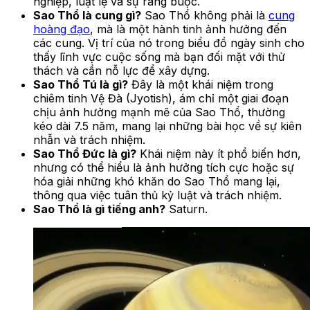
nghiệp, luật lệ và sự ràng buộc.
Sao Thổ là cung gì?
Sao Thổ không phải là
cung
hoàng đạo
, mà là một hành tinh ảnh hưởng đến
các cung. Vị trí của nó trong biểu đồ ngày sinh cho
thấy lĩnh vực cuộc sống mà bạn đối mặt với thử
thách và cần nỗ lực để xây dựng.
Sao Thổ Tú là gì?
Đây là một khái niệm trong
chiêm tinh Vệ Đà (Jyotish), ám chỉ một giai đoạn
chịu ảnh hưởng mạnh mẽ của Sao Thổ, thường
kéo dài 7.5 năm, mang lại những bài học về sự kiên
nhẫn và trách nhiệm.
Sao Thổ Đức là gì?
Khái niệm này ít phổ biến hơn,
nhưng có thể hiểu là ảnh hưởng tích cực hoặc sự
hóa giải những khó khăn do Sao Thổ mang lại,
thông qua việc tuân thủ kỷ luật và trách nhiệm.
Sao Thổ là gì tiếng anh?
Saturn.