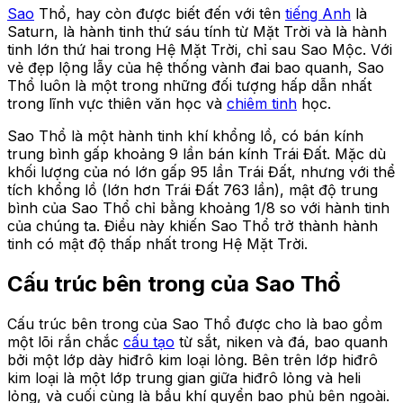
Sao
Thổ, hay còn được biết đến với tên
tiếng Anh
là
Saturn, là hành tinh thứ sáu tính từ Mặt Trời và là hành
tinh lớn thứ hai trong Hệ Mặt Trời, chỉ sau Sao Mộc. Với
vẻ đẹp lộng lẫy của hệ thống vành đai bao quanh, Sao
Thổ luôn là một trong những đối tượng hấp dẫn nhất
trong lĩnh vực thiên văn học và
chiêm tinh
học.
Sao Thổ là một hành tinh khí khổng lồ, có bán kính
trung bình gấp khoảng 9 lần bán kính Trái Đất. Mặc dù
khối lượng của nó lớn gấp 95 lần Trái Đất, nhưng với thể
tích khổng lồ (lớn hơn Trái Đất 763 lần), mật độ trung
bình của Sao Thổ chỉ bằng khoảng 1/8 so với hành tinh
của chúng ta. Điều này khiến Sao Thổ trở thành hành
tinh có mật độ thấp nhất trong Hệ Mặt Trời.
Cấu trúc bên trong của Sao Thổ
Cấu trúc bên trong của Sao Thổ được cho là bao gồm
một lõi rắn chắc
cấu tạo
từ sắt, niken và đá, bao quanh
bởi một lớp dày hiđrô kim loại lỏng. Bên trên lớp hiđrô
kim loại là một lớp trung gian giữa hiđrô lỏng và heli
lỏng, và cuối cùng là bầu khí quyển bao phủ bên ngoài.