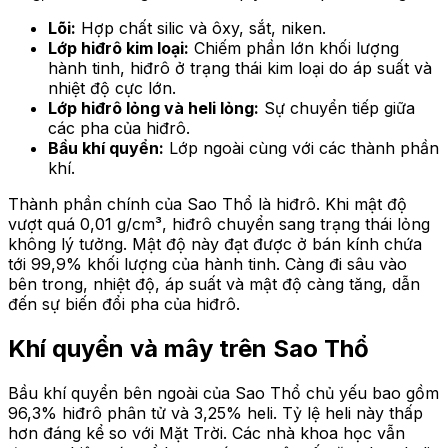
Lõi:
Hợp chất silic và ôxy, sắt, niken.
Lớp hiđrô kim loại:
Chiếm phần lớn khối lượng
hành tinh, hiđrô ở trạng thái kim loại do áp suất và
nhiệt độ cực lớn.
Lớp hiđrô lỏng và heli lỏng:
Sự chuyển tiếp giữa
các pha của hiđrô.
Bầu khí quyển:
Lớp ngoài cùng với các thành phần
khí.
Thành phần chính của Sao Thổ là hiđrô. Khi mật độ
vượt quá 0,01 g/cm³, hiđrô chuyển sang trạng thái lỏng
không lý tưởng. Mật độ này đạt được ở bán kính chứa
tới 99,9% khối lượng của hành tinh. Càng đi sâu vào
bên trong, nhiệt độ, áp suất và mật độ càng tăng, dẫn
đến sự biến đổi pha của hiđrô.
Khí quyển và mây trên Sao Thổ
Bầu khí quyển bên ngoài của Sao Thổ chủ yếu bao gồm
96,3% hiđrô phân tử và 3,25% heli. Tỷ lệ heli này thấp
hơn đáng kể so với Mặt Trời. Các nhà khoa học vẫn