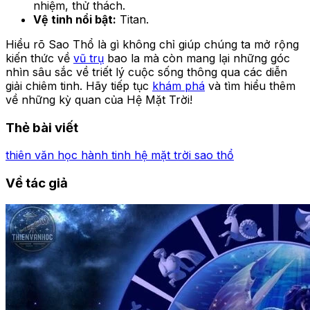
nhiệm, thử thách.
Vệ tinh nổi bật:
Titan.
Hiểu rõ Sao Thổ là gì không chỉ giúp chúng ta mở rộng
kiến thức về
vũ trụ
bao la mà còn mang lại những góc
nhìn sâu sắc về triết lý cuộc sống thông qua các diễn
giải chiêm tinh. Hãy tiếp tục
khám phá
và tìm hiểu thêm
về những kỳ quan của Hệ Mặt Trời!
Thẻ bài viết
thiên văn học
hành tinh
hệ mặt trời
sao thổ
Về tác giả