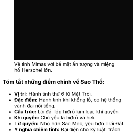
Vệ tinh Mimas với bề mặt ấn tượng và miệng
hố Herschel lớn.
Tóm tắt những điểm chính về Sao Thổ:
Vị trí:
Hành tinh thứ 6 từ Mặt Trời.
Đặc điểm:
Hành tinh khí khổng lồ, có hệ thống
vành đai nổi tiếng.
Cấu trúc:
Lõi đá, lớp hiđrô kim loại, khí quyển.
Khí quyển:
Chủ yếu là hiđrô và heli.
Từ quyển:
Nhỏ hơn Sao Mộc, yếu hơn Trái Đất.
Ý nghĩa chiêm tinh:
Đại diện cho kỷ luật, trách