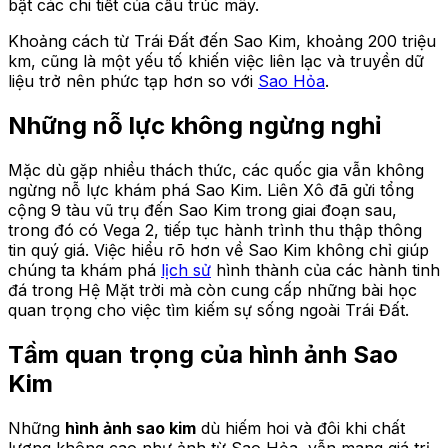
bật các chi tiết của cấu trúc mây.
Khoảng cách từ Trái Đất đến Sao Kim, khoảng 200 triệu
km, cũng là một yếu tố khiến việc liên lạc và truyền dữ
liệu trở nên phức tạp hơn so với
Sao Hỏa
.
Những nỗ lực không ngừng nghỉ
Mặc dù gặp nhiều thách thức, các quốc gia vẫn không
ngừng nỗ lực khám phá Sao Kim. Liên Xô đã gửi tổng
cộng 9 tàu vũ trụ đến Sao Kim trong giai đoạn sau,
trong đó có Vega 2, tiếp tục hành trình thu thập thông
tin quý giá. Việc hiểu rõ hơn về Sao Kim không chỉ giúp
chúng ta khám phá
lịch sử
hình thành của các hành tinh
đá trong Hệ Mặt trời mà còn cung cấp những bài học
quan trọng cho việc tìm kiếm sự sống ngoài Trái Đất.
Tầm quan trọng của hình ảnh Sao
Kim
Những
hình ảnh sao kim
dù hiếm hoi và đôi khi chất
lượng không cao như ảnh từ Sao Hỏa, vẫn mang giá trị