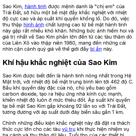
Sao Kim,
hành tinh
được mệnh danh là "chị em" của
Trái Đất, sở hữu một bề mặt đầy khắc nghiệt với nhiệt
độ cực cao và áp suất khí quyển khổng lồ. Do đó, việc
thu thập
hình ảnh
chất lượng cao từ bề mặt hành tinh
này gặp rất nhiều khó khăn. Những bức ảnh hiếm hoi và
giá trị nhất về Sao Kim phần lớn đến từ các tàu thăm dò
của Liên Xô vào thập niên 1980, mang đến những cái
nhìn cận cảnh quý giá về thế giới đầy
bí ẩn
này.
Khí hậu khắc nghiệt của Sao Kim
Sao Kim được biết đến là hành tinh nóng nhất trong Hệ
Mặt trời, với nhiệt độ bề mặt trung bình lên tới 462 độ C.
Bầu khí quyển dày đặc của nó, chủ yếu bao gồm
carbon dioxide, tạo ra hiệu ứng nhà kính cực mạnh,
khiến nhiệt độ luôn ở mức thiêu đốt. Áp suất khí quyển
tại bề mặt Sao Kim gấp khoảng 92 lần so với Trái Đất,
tương đương với áp suất dưới đáy biển sâu gần 1 km.
Chính những điều kiện khắc nghiệt này đã đặt ra thách
thức cực lớn cho các tàu
vũ trụ
khi thực hiện nhiệm vụ
hạ cánh và thu thập dữ liệu. Tuổi thọ của các thiết bị