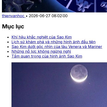
thienvanhoc
•
2026-06-27 08:02:00
Mục lục
Khí hậu khắc nghiệt của Sao Kim
Lịch sử khám phá và những hình ảnh đầu tiên
Sao Kim dưới góc nhìn của tàu Venera và Mariner
Những nỗ lực không ngừng nghỉ
Tầm quan trọng của hình ảnh Sao Kim