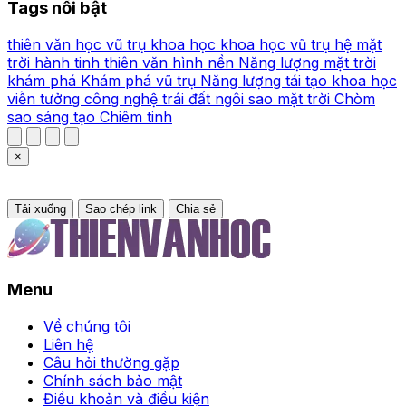
Tags nổi bật
thiên văn học
vũ trụ
khoa học
khoa học vũ trụ
hệ mặt
trời
hành tinh
thiên văn
hình nền
Năng lượng mặt trời
khám phá
Khám phá vũ trụ
Năng lượng tái tạo
khoa học
viễn tưởng
công nghệ
trái đất
ngôi sao
mặt trời
Chòm
sao
sáng tạo
Chiêm tinh
×
Tải xuống
Sao chép link
Chia sẻ
Menu
Về chúng tôi
Liên hệ
Câu hỏi thường gặp
Chính sách bảo mật
Điều khoản và điều kiện