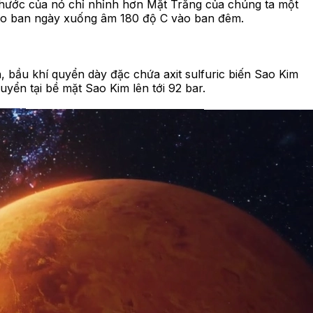
 thước của nó chỉ nhỉnh hơn Mặt Trăng của chúng ta một
C vào ban ngày xuống âm 180 độ C vào ban đêm.
, bầu khí quyển dày đặc chứa axit sulfuric biến Sao Kim
yển tại bề mặt Sao Kim lên tới 92 bar.