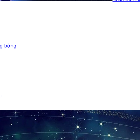
ng bỏng
i