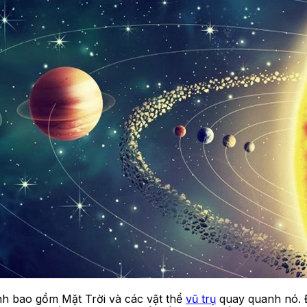
inh bao gồm Mặt Trời và các vật thể
vũ trụ
quay quanh nó. Đ