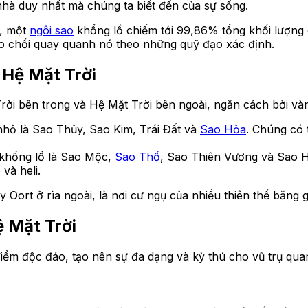
nhà duy nhất mà chúng ta biết đến của sự sống.
i, một
ngôi sao
khổng lồ chiếm tới 99,86% tổng khối lượng
o chổi quay quanh nó theo những quỹ đạo xác định.
 Hệ Mặt Trời
ời bên trong và Hệ Mặt Trời bên ngoài, ngăn cách bởi vành
hỏ là Sao Thủy, Sao Kim, Trái Đất và
Sao Hỏa
. Chúng có 
khổng lồ là Sao Mộc,
Sao Thổ
, Sao Thiên Vương và Sao H
và heli.
Oort ở rìa ngoài, là nơi cư ngụ của nhiều thiên thể băng g
ệ Mặt Trời
ểm độc đáo, tạo nên sự đa dạng và kỳ thú cho vũ trụ quan