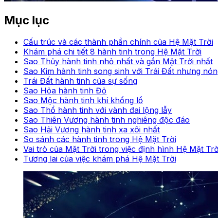
Mục lục
Cấu trúc và các thành phần chính của Hệ Mặt Trời
Khám phá chi tiết 8 hành tinh trong Hệ Mặt Trời
Sao Thủy hành tinh nhỏ nhất và gần Mặt Trời nhất
Sao Kim hành tinh song sinh với Trái Đất nhưng nó
Trái Đất hành tinh của sự sống
Sao Hỏa hành tinh Đỏ
Sao Mộc hành tinh khí khổng lồ
Sao Thổ hành tinh với vành đai lộng lẫy
Sao Thiên Vương hành tinh nghiêng độc đáo
Sao Hải Vương hành tinh xa xôi nhất
So sánh các hành tinh trong Hệ Mặt Trời
Vai trò của Mặt Trời trong việc định hình Hệ Mặt Trờ
Tương lai của việc khám phá Hệ Mặt Trời