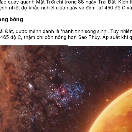
 đạo quay quanh Mặt Trời chỉ trong 88 ngày Trái Đất. Kích
h lệch nhiệt độ khắc nghiệt giữa ngày và đêm, từ 450 độ 
nóng bỏng
ái Đất, được mệnh danh là 'hành tinh song sinh'. Tuy nhiên
i 465 độ C, thậm chí còn nóng hơn Sao Thủy. Áp suất khí qu