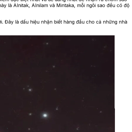
 này là Alnitak, Alnilam và Mintaka, mỗi ngôi sao đều có độ
ời. Đây là dấu hiệu nhận biết hàng đầu cho cả những nhà