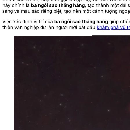
này chính là
ba ngôi sao thẳng hàng
, tạo thành một dải 
sáng và màu sắc riêng biệt, tạo nên một cảnh tượng ngo
Việc xác định vị trí của
ba ngôi sao thẳng hàng
giúp chún
thiên văn nghiệp dư lẫn người mới bắt đầu
khám phá vũ t