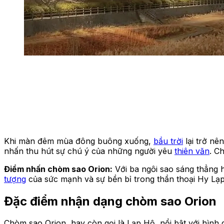
Khi màn đêm mùa đông buông xuống,
bầu trời
lại trở nê
nhấn thu hút sự chú ý của những người yêu
thiên văn
. C
Điểm nhấn chòm sao Orion:
Với ba ngôi sao sáng thẳng h
tượng
của sức mạnh và sự bền bỉ trong thần thoại Hy Lạp
Đặc điểm nhận dạng chòm sao Orion
Chòm sao Orion, hay còn gọi là Lạp Hộ, nổi bật với hình 