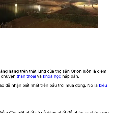
hẳng hàng
trên thắt lưng của thợ săn Orion luôn là điểm
u chuyện
thần thoại
và
khoa học
hấp dẫn.
ao dễ nhận biết nhất trên bầu trời mùa đông. Nó là
biểu
. Điểm đặc biệt nhất và dễ dàng nhất để nhận ra chòm sao