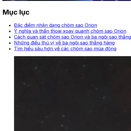
Mục lục
Đặc điểm nhận dạng chòm sao Orion
Ý nghĩa và thần thoại xoay quanh chòm sao Orion
Cách quan sát chòm sao Orion và ba ngôi sao thẳn
Những điều thú vị về ba ngôi sao thẳng hàng
Tìm hiểu sâu hơn về các chòm sao mùa đông