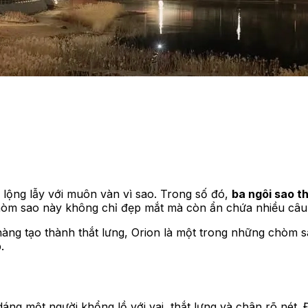
n lộng lẫy với muôn vàn vì sao. Trong số đó,
ba ngôi sao t
hòm sao này không chỉ đẹp mắt mà còn ẩn chứa nhiều câ
àng tạo thành thắt lưng, Orion là một trong những chòm s
.
dáng một người khổng lồ với vai, thắt lưng và chân rõ nét