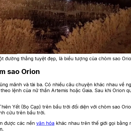
một đường thẳng tuyệt đẹp, là biểu tượng của chòm sao Orio
òm sao Orion
dũng mãnh và tài ba. Có nhiều câu chuyện khác nhau về ng
theo lệnh của nữ thần Artemis hoặc Gaia. Sau khi Orion qu
 Thiên Yết (Bọ Cạp) trên bầu trời đối diện với chòm sao O
h cửu trên bầu trời.
còn được các nền
văn hóa
khác nhau trên thế giới gọi bằng 
m.