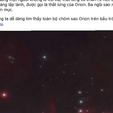
sáng lấp lánh, được gọi là thắt lưng của Orion. Ba ngôi sao
ạn mục.
g ta dễ dàng tìm thấy toàn bộ chòm sao Orion trên bầu tr
rụ
.