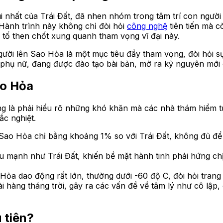
i nhất của Trái Đất, đã nhen nhóm trong tâm trí con người
Hành trình này không chỉ đòi hỏi
công nghệ
tiên tiến mà c
 tố then chốt xung quanh tham vọng vĩ đại này.
ười lên Sao Hỏa là một mục tiêu đầy tham vọng, đòi hỏi 
là phụ nữ, đang được đào tạo bài bản, mở ra kỷ nguyên mớ
ao Hỏa
ng là phải hiểu rõ những khó khăn mà các nhà thám hiểm t
ắc nghiệt.
Sao Hỏa chỉ bằng khoảng 1% so với Trái Đất, không đủ để c
 mạnh như Trái Đất, khiến bề mặt hành tinh phải hứng chị
Hỏa dao động rất lớn, thường dưới -60 độ C, đòi hỏi tran
 hàng tháng trời, gây ra các vấn đề về tâm lý như cô lập,
 tiên?