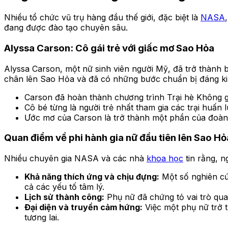
Nhiều tổ chức vũ trụ hàng đầu thế giới, đặc biệt là
NASA
đang được đào tạo chuyên sâu.
Alyssa Carson: Cô gái trẻ với giấc mơ Sao Hỏa
Alyssa Carson, một nữ sinh viên người Mỹ, đã trở thành 
chân lên Sao Hỏa và đã có những bước chuẩn bị đáng ki
Carson đã hoàn thành chương trình Trại hè Không 
Cô bé từng là người trẻ nhất tham gia các trại huấn
Ước mơ của Carson là trở thành một phần của đoàn
Quan điểm về phi hành gia nữ đầu tiên lên Sao Hỏ
Nhiều chuyên gia NASA và các nhà
khoa học
tin rằng, n
Khả năng thích ứng và chịu đựng:
Một số nghiên cứ
cả các yếu tố tâm lý.
Lịch sử thành công:
Phụ nữ đã chứng tỏ vai trò qu
Đại diện và truyền cảm hứng:
Việc một phụ nữ trở 
tương lai.