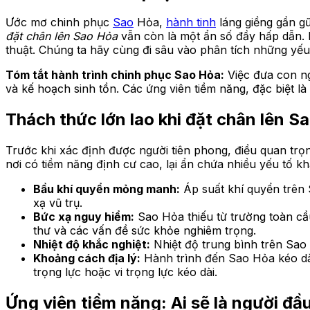
Ước mơ chinh phục
Sao
Hỏa,
hành tinh
láng giềng gần gũ
đặt chân lên Sao Hỏa
vẫn còn là một ẩn số đầy hấp dẫn. 
thuật. Chúng ta hãy cùng đi sâu vào phân tích những yếu
Tóm tắt hành trình chinh phục Sao Hỏa:
Việc đưa con ng
và kế hoạch sinh tồn. Các ứng viên tiềm năng, đặc biệt 
Thách thức lớn lao khi đặt chân lên S
Trước khi xác định được người tiên phong, điều quan trọ
nơi có tiềm năng định cư cao, lại ẩn chứa nhiều yếu tố kh
Bầu khí quyển mỏng manh:
Áp suất khí quyển trên 
xạ vũ trụ.
Bức xạ nguy hiểm:
Sao Hỏa thiếu từ trường toàn cầu
thư và các vấn đề sức khỏe nghiêm trọng.
Nhiệt độ khắc nghiệt:
Nhiệt độ trung bình trên Sao 
Khoảng cách địa lý:
Hành trình đến Sao Hỏa kéo dài
trọng lực hoặc vi trọng lực kéo dài.
Ứng viên tiềm năng: Ai sẽ là người đầu