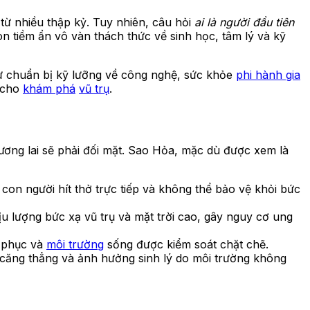
 từ nhiều thập kỷ. Tuy nhiên, câu hỏi
ai là người đầu tiên
òn tiềm ẩn vô vàn thách thức về sinh học, tâm lý và kỹ
sự chuẩn bị kỹ lưỡng về công nghệ, sức khỏe
phi hành gia
i cho
khám phá
vũ trụ
.
ương lai sẽ phải đối mặt. Sao Hỏa, mặc dù được xem là
on người hít thở trực tiếp và không thể bảo vệ khỏi bức
u lượng bức xạ vũ trụ và mặt trời cao, gây nguy cơ ung
g phục và
môi trường
sống được kiểm soát chặt chẽ.
 căng thẳng và ảnh hưởng sinh lý do môi trường không