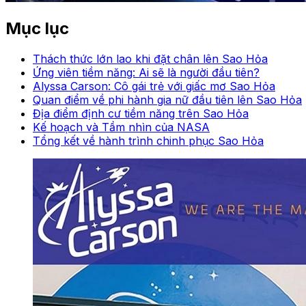
Mục lục
Thách thức lớn lao khi đặt chân lên Sao Hỏa
Ứng viên tiềm năng: Ai sẽ là người đầu tiên?
Alyssa Carson: Cô gái trẻ với giấc mơ Sao Hỏa
Quan điểm về phi hành gia nữ đầu tiên lên Sao Hỏa
Địa điểm định cư tiềm năng trên Sao Hỏa
Kế hoạch và Tầm nhìn của NASA
Tổng kết về hành trình chinh phục Sao Hỏa