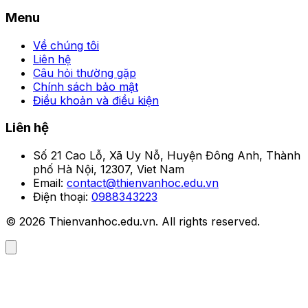
Menu
Về chúng tôi
Liên hệ
Câu hỏi thường gặp
Chính sách bảo mật
Điều khoản và điều kiện
Liên hệ
Số 21 Cao Lỗ, Xã Uy Nỗ, Huyện Đông Anh, Thành
phố Hà Nội, 12307, Viet Nam
Email:
contact@thienvanhoc.edu.vn
Điện thoại:
0988343223
© 2026 Thienvanhoc.edu.vn. All rights reserved.