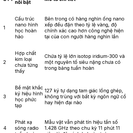
nổi bật
Cấu trúc
Bên trong có hàng nghìn ống nano
nano hình
xếp đều đặn theo tỷ lệ vàng, độ
1
học hoàn
chính xác cao hơn công nghệ hiện
hảo
tại của con người hàng nghìn lần
Hợp chất
Chứa tỷ lệ lớn isotop iridium-300 và
kim loại
2
một nguyên tố siêu nặng chưa có
chưa từng
trong bảng tuần hoàn
thấy
Bề mặt khắc
127 ký tự dạng tam giác lồng ghép,
ký hiệu hình
3
không trùng với bất kỳ ngôn ngữ cổ
học phức
hay hiện đại nào
tạp
Phát xạ
Mẫu vật vẫn phát tín hiệu tần số
4
sóng radio
1.428 GHz theo chu kỳ 11 phút 11