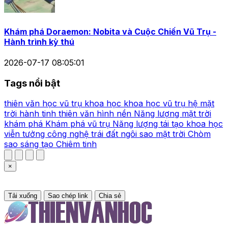
Khám phá Doraemon: Nobita và Cuộc Chiến Vũ Trụ -
Hành trình kỳ thú
2026-07-17 08:05:01
Tags nổi bật
thiên văn học
vũ trụ
khoa học
khoa học vũ trụ
hệ mặt
trời
hành tinh
thiên văn
hình nền
Năng lượng mặt trời
khám phá
Khám phá vũ trụ
Năng lượng tái tạo
khoa học
viễn tưởng
công nghệ
trái đất
ngôi sao
mặt trời
Chòm
sao
sáng tạo
Chiêm tinh
×
Tải xuống
Sao chép link
Chia sẻ