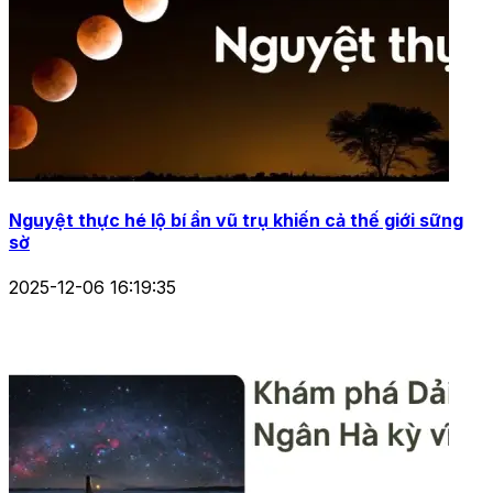
Nguyệt thực hé lộ bí ẩn vũ trụ khiến cả thế giới sững
sờ
2025-12-06 16:19:35