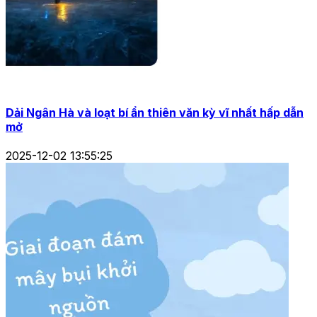
Dải Ngân Hà và loạt bí ẩn thiên văn kỳ vĩ nhất hấp dẫn
mở
2025-12-02 13:55:25