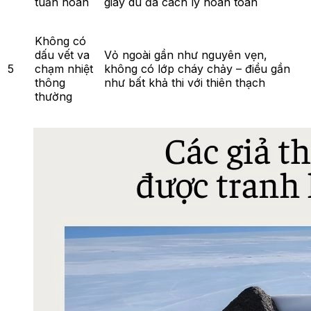
tuần hoàn
giây dù đã cách ly hoàn toàn
Không có
dấu vết va
Vỏ ngoài gần như nguyên vẹn,
5
chạm nhiệt
không có lớp cháy chảy – điều gần
thông
như bất khả thi với thiên thạch
thường