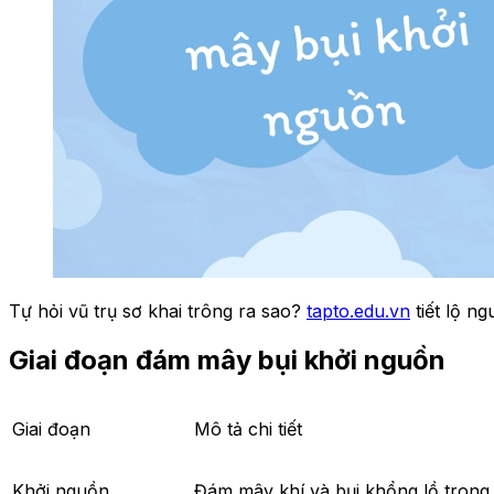
Tự hỏi vũ trụ sơ khai trông ra sao?
tapto.edu.vn
tiết lộ n
Giai đoạn đám mây bụi khởi nguồn
Giai đoạn
Mô tả chi tiết
Khởi nguồn
Đám mây khí và bụi khổng lồ trong 