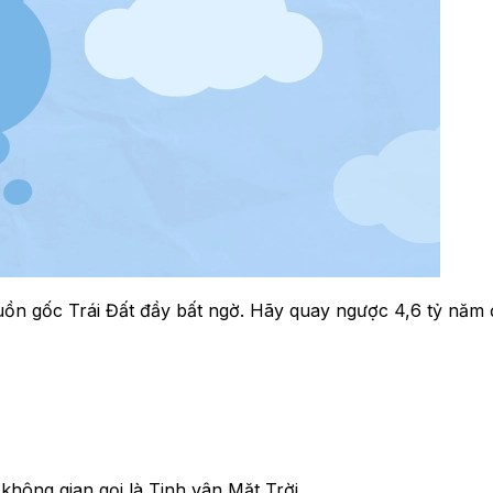
guồn gốc Trái Đất đầy bất ngờ. Hãy quay ngược 4,6 tỷ năm
không gian gọi là Tinh vân Mặt Trời.