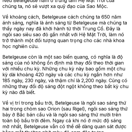
Nếu Betelgeuse nằm ở trung tâm Hệ Mặt Trời của
chúng ta, nó sẽ vượt xa quỹ đạo của Sao Mộc.
Về khoảng cách, Betelgeuse cách chúng ta 650 năm
ánh sáng, nghĩa là ánh sáng từ Betelgeuse mà chúng ta
thấy ngày nay đã khởi hành từ thời Trung Cổ. Đây là
ngôi sao siêu sao đỏ gần nhất với Hệ Mặt Trời, làm nó
trở thành một đối tượng quan trọng cho các nhà khoa
học nghiên cứu.
Betelgeuse còn là một sao biến quang, có nghĩa là độ
sáng của nó không ổn định mà thay đổi theo thời gian
với nhiều chu kỳ. Những chu kỳ này bao gồm một chu
kỳ dài khoảng 420 ngày và các chu kỳ ngắn hơn như
185 ngày, 230 ngày, và thậm chí là 2,200 ngày. Cũng có
những thay đổi độ sáng đột ngột không theo bất kỳ chu
kỳ nào đã biết.
Về vị trí trong bầu trời, Betelgeuse là ngôi sao sáng thứ
hai trong chòm sao Orion (sau Rigel), ngôi sao sáng thứ
bảy ở Bắc bán cầu và là ngôi sao sáng thứ mười trên
toàn bộ bầu trời đêm. Ngay cả khi nó ở mức độ sáng
mờ nhất, Betelgeuse vẫn có thể dễ dàng quan sát được