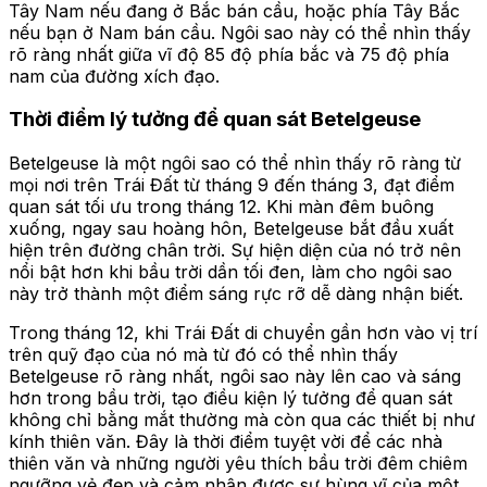
Tây Nam nếu đang ở Bắc bán cầu, hoặc phía Tây Bắc
nếu bạn ở Nam bán cầu. Ngôi sao này có thể nhìn thấy
rõ ràng nhất giữa vĩ độ 85 độ phía bắc và 75 độ phía
nam của đường xích đạo.
Thời điểm lý tưởng để quan sát Betelgeuse
Betelgeuse là một ngôi sao có thể nhìn thấy rõ ràng từ
mọi nơi trên Trái Đất từ tháng 9 đến tháng 3, đạt điểm
quan sát tối ưu trong tháng 12. Khi màn đêm buông
xuống, ngay sau hoàng hôn, Betelgeuse bắt đầu xuất
hiện trên đường chân trời. Sự hiện diện của nó trở nên
nổi bật hơn khi bầu trời dần tối đen, làm cho ngôi sao
này trở thành một điểm sáng rực rỡ dễ dàng nhận biết.
Trong tháng 12, khi Trái Đất di chuyển gần hơn vào vị trí
trên quỹ đạo của nó mà từ đó có thể nhìn thấy
Betelgeuse rõ ràng nhất, ngôi sao này lên cao và sáng
hơn trong bầu trời, tạo điều kiện lý tưởng để quan sát
không chỉ bằng mắt thường mà còn qua các thiết bị như
kính thiên văn. Đây là thời điểm tuyệt vời để các nhà
thiên văn và những người yêu thích bầu trời đêm chiêm
ngưỡng vẻ đẹp và cảm nhận được sự hùng vĩ của một