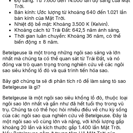
Độ sáng: Từ 7.600 đến 14.000 lần độ sáng của Mặt
Trời.
Bán kính: Ước lượng từ khoảng 640 đến 1.021 lần
bán kính của Mặt Trời.
Nhiệt độ bề mặt: Khoảng 3.500 K (Kelvin).
Khoảng cách từ Trái Đất: 642,5 năm ánh sáng.
Thời gian luân chuyển: Khoảng 36 năm, có thể
biến động ± 8 năm.
Betelgeuse là một trong những ngôi sao sáng và lớn
nhất mà chúng ta có thể quan sát từ Trái Đất, và nó
đóng vai trò quan trọng trong nghiên cứu về các ngôi
sao siêu khổng lồ đỏ và quá trình tiến hóa sao.
Bây giờ chúng ta sẽ đi phân tích rõ để làm sáng tỏ sao
Betelgeuse là gì?
Betelgeuse là một ngôi sao siêu khổng lồ đỏ, thuộc loại
ngôi sao lớn nhất và gần như đã hết tuổi thọ trong vũ
trụ. Chúng ta có thể học hỏi nhiều điều về chu kỳ sống
của các ngôi sao qua nghiên cứu về Betelgeuse. Đây là
một ngôi sao vô cùng lớn và nặng, với khối lượng gấp
khoảng 20 lần và kích thước gấp 1.400 lần Mặt Trời.