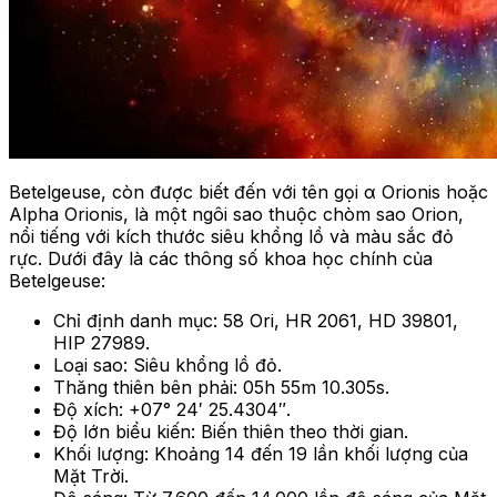
Betelgeuse, còn được biết đến với tên gọi α Orionis hoặc
Alpha Orionis, là một ngôi sao thuộc chòm sao Orion,
nổi tiếng với kích thước siêu khổng lồ và màu sắc đỏ
rực. Dưới đây là các thông số khoa học chính của
Betelgeuse:
Chỉ định danh mục: 58 Ori, HR 2061, HD 39801,
HIP 27989.
Loại sao: Siêu khổng lồ đỏ.
Thăng thiên bên phải: 05h 55m 10.305s.
Độ xích: +07° 24′ 25.4304″.
Độ lớn biểu kiến: Biến thiên theo thời gian.
Khối lượng: Khoảng 14 đến 19 lần khối lượng của
Mặt Trời.