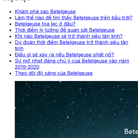
Khám phá sao Betelgeuse
Làm thế nào để tìm thấy Betelgeuse trên bầu trời?
Betelgeuse tọa lạc ở đâu?
Thời điểm lý tưởng để quan sát Betelgeuse
Khi nào Betelgeuse sẽ trở thành siêu tân tinh?
Dự đoán thời điểm Betelgeuse trở thành siêu tân
tinh
Điều gì sẽ xảy ra nếu Betelgeuse phát nổ?
Sự mờ nhạt đáng chú ý của Betelgeuse vào năm
2019-2020
Theo dõi độ sáng của Betelgeuse