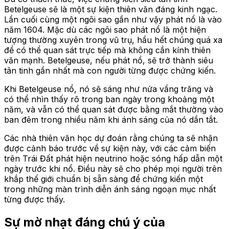
Betelgeuse sẽ là một sự kiện thiên văn đáng kinh ngạc.
Lần cuối cùng một ngôi sao gần như vậy phát nổ là vào
năm 1604. Mặc dù các ngôi sao phát nổ là một hiện
tượng thường xuyên trong vũ trụ, hầu hết chúng quá xa
để có thể quan sát trực tiếp mà không cần kính thiên
văn mạnh. Betelgeuse, nếu phát nổ, sẽ trở thành siêu
tân tinh gần nhất mà con người từng được chứng kiến.
Khi Betelgeuse nổ, nó sẽ sáng như nửa vầng trăng và
có thể nhìn thấy rõ trong ban ngày trong khoảng một
năm, và vẫn có thể quan sát được bằng mắt thường vào
ban đêm trong nhiều năm khi ánh sáng của nó dần tắt.
Các nhà thiên văn học dự đoán rằng chúng ta sẽ nhận
được cảnh báo trước về sự kiện này, với các cảm biến
trên Trái Đất phát hiện neutrino hoặc sóng hấp dẫn một
ngày trước khi nổ. Điều này sẽ cho phép mọi người trên
khắp thế giới chuẩn bị sẵn sàng để chứng kiến một
trong những màn trình diễn ánh sáng ngoạn mục nhất
từng được thấy.
Sự mờ nhạt đáng chú ý của