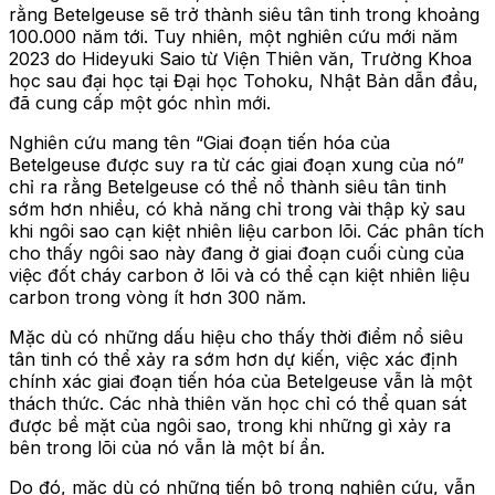
rằng Betelgeuse sẽ trở thành siêu tân tinh trong khoảng
100.000 năm tới. Tuy nhiên, một nghiên cứu mới năm
2023 do Hideyuki Saio từ Viện Thiên văn, Trường Khoa
học sau đại học tại Đại học Tohoku, Nhật Bản dẫn đầu,
đã cung cấp một góc nhìn mới.
Nghiên cứu mang tên “Giai đoạn tiến hóa của
Betelgeuse được suy ra từ các giai đoạn xung của nó”
chỉ ra rằng Betelgeuse có thể nổ thành siêu tân tinh
sớm hơn nhiều, có khả năng chỉ trong vài thập kỷ sau
khi ngôi sao cạn kiệt nhiên liệu carbon lõi. Các phân tích
cho thấy ngôi sao này đang ở giai đoạn cuối cùng của
việc đốt cháy carbon ở lõi và có thể cạn kiệt nhiên liệu
carbon trong vòng ít hơn 300 năm.
Mặc dù có những dấu hiệu cho thấy thời điểm nổ siêu
tân tinh có thể xảy ra sớm hơn dự kiến, việc xác định
chính xác giai đoạn tiến hóa của Betelgeuse vẫn là một
thách thức. Các nhà thiên văn học chỉ có thể quan sát
được bề mặt của ngôi sao, trong khi những gì xảy ra
bên trong lõi của nó vẫn là một bí ẩn.
Do đó, mặc dù có những tiến bộ trong nghiên cứu, vẫn