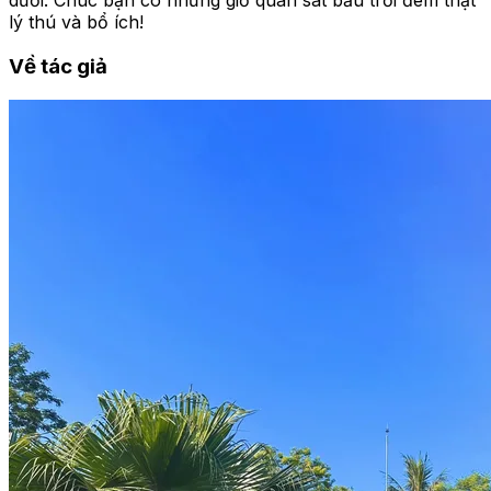
dưới. Chúc bạn có những giờ quan sát bầu trời đêm thật
lý thú và bổ ích!
Về tác giả