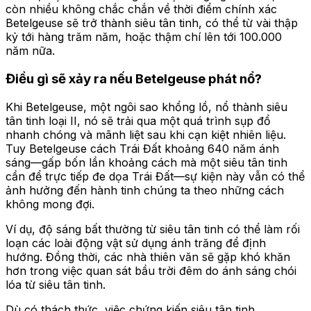
còn nhiều không chắc chắn về thời điểm chính xác
Betelgeuse sẽ trở thành siêu tân tinh, có thể từ vài thập
kỷ tới hàng trăm năm, hoặc thậm chí lên tới 100.000
năm nữa.
Điều gì sẽ xảy ra nếu Betelgeuse phát nổ?
Khi Betelgeuse, một ngôi sao khổng lồ, nổ thành siêu
tân tinh loại II, nó sẽ trải qua một quá trình sụp đổ
nhanh chóng và mãnh liệt sau khi cạn kiệt nhiên liệu.
Tuy Betelgeuse cách Trái Đất khoảng 640 năm ánh
sáng—gấp bốn lần khoảng cách mà một siêu tân tinh
cần để trực tiếp đe dọa Trái Đất—sự kiện này vẫn có thể
ảnh hưởng đến hành tinh chúng ta theo những cách
không mong đợi.
Ví dụ, độ sáng bất thường từ siêu tân tinh có thể làm rối
loạn các loài động vật sử dụng ánh trăng để định
hướng. Đồng thời, các nhà thiên văn sẽ gặp khó khăn
hơn trong việc quan sát bầu trời đêm do ánh sáng chói
lóa từ siêu tân tinh.
Dù có thách thức, việc chứng kiến siêu tân tinh