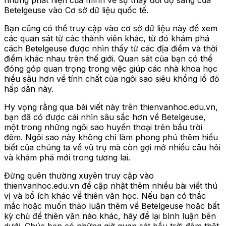
những phát hiện của mình về sự thay đổi độ sáng của
Betelgeuse vào Cơ sở dữ liệu quốc tế.
Bạn cũng có thể truy cập vào cơ sở dữ liệu này để xem
các quan sát từ các thành viên khác, từ đó khám phá
cách Betelgeuse được nhìn thấy từ các địa điểm và thời
điểm khác nhau trên thế giới. Quan sát của bạn có thể
đóng góp quan trọng trong việc giúp các nhà khoa học
hiểu sâu hơn về tính chất của ngôi sao siêu khổng lồ đỏ
hấp dẫn này.
Hy vọng rằng qua bài viết này trên thienvanhoc.edu.vn,
bạn đã có được cái nhìn sâu sắc hơn về Betelgeuse,
một trong những ngôi sao huyền thoại trên bầu trời
đêm. Ngôi sao này không chỉ làm phong phú thêm hiểu
biết của chúng ta về vũ trụ mà còn gợi mở nhiều câu hỏi
và khám phá mới trong tương lai.
Đừng quên thường xuyên truy cập vào
thienvanhoc.edu.vn để cập nhật thêm nhiều bài viết thú
vị và bổ ích khác về thiên văn học. Nếu bạn có thắc
mắc hoặc muốn thảo luận thêm về Betelgeuse hoặc bất
kỳ chủ đề thiên văn nào khác, hãy để lại bình luận bên