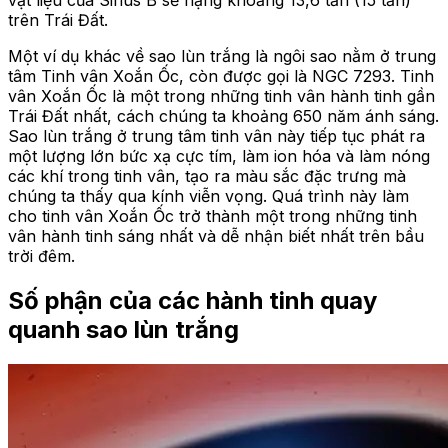
vật liệu của Sirius B sẽ nặng khoảng 13,6 tấn (15 tấn)
trên Trái Đất.
Một ví dụ khác về sao lùn trắng là ngôi sao nằm ở trung
tâm Tinh vân Xoắn Ốc, còn được gọi là NGC 7293. Tinh
vân Xoắn Ốc là một trong những tinh vân hành tinh gần
Trái Đất nhất, cách chúng ta khoảng 650 năm ánh sáng.
Sao lùn trắng ở trung tâm tinh vân này tiếp tục phát ra
một lượng lớn bức xạ cực tím, làm ion hóa và làm nóng
các khí trong tinh vân, tạo ra màu sắc đặc trưng mà
chúng ta thấy qua kính viễn vọng. Quá trình này làm
cho tinh vân Xoắn Ốc trở thành một trong những tinh
vân hành tinh sáng nhất và dễ nhận biết nhất trên bầu
trời đêm.
Số phận của các hành tinh quay
quanh sao lùn trắng