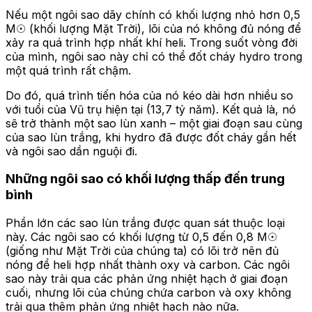
Nếu một ngôi sao dãy chính có khối lượng nhỏ hơn 0,5
M☉ (khối lượng Mặt Trời), lõi của nó không đủ nóng để
xảy ra quá trình hợp nhất khí heli. Trong suốt vòng đời
của mình, ngôi sao này chỉ có thể đốt cháy hydro trong
một quá trình rất chậm.
Do đó, quá trình tiến hóa của nó kéo dài hơn nhiều so
với tuổi của Vũ trụ hiện tại (13,7 tỷ năm). Kết quả là, nó
sẽ trở thành một sao lùn xanh – một giai đoạn sau cùng
của sao lùn trắng, khi hydro đã được đốt cháy gần hết
và ngôi sao dần nguội đi.
Những ngôi sao có khối lượng thấp đến trung
bình
Phần lớn các sao lùn trắng được quan sát thuộc loại
này. Các ngôi sao có khối lượng từ 0,5 đến 0,8 M☉
(giống như Mặt Trời của chúng ta) có lõi trở nên đủ
nóng để heli hợp nhất thành oxy và carbon. Các ngôi
sao này trải qua các phản ứng nhiệt hạch ở giai đoạn
cuối, nhưng lõi của chúng chứa carbon và oxy không
trải qua thêm phản ứng nhiệt hạch nào nữa.