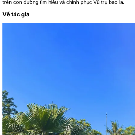
trên con đường tìm hiểu và chinh phục Vũ trụ bao la.
Về tác giả