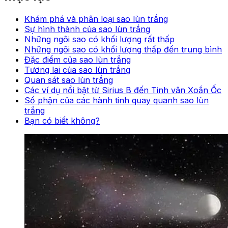
Khám phá và phân loại sao lùn trắng
Sự hình thành của sao lùn trắng
Những ngôi sao có khối lượng rất thấp
Những ngôi sao có khối lượng thấp đến trung bình
Đặc điểm của sao lùn trắng
Tương lai của sao lùn trắng
Quan sát sao lùn trắng
Các ví dụ nổi bật từ Sirius B đến Tinh vân Xoắn Ốc
Số phận của các hành tinh quay quanh sao lùn
trắng
Bạn có biết không?