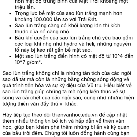
hơn mật độ trung bình của Mặt Trời khoảng một
triệu lần.
Trọng lực bề mặt của sao lùn trắng mạnh hơn
khoảng 100.000 lần so với Trái Đất.
Sao lùn trắng càng có khối lượng lớn thì kích
thước của nó càng nhỏ.
Bầu khí quyển của sao lùn trắng chủ yếu bao gồm
các loại khí nhẹ như hydro và heli, những nguyên
tố này bị kéo rất gần bề mặt sao.
Một sao lùn trắng điển hình có mật độ từ 10^4 đến
10^7 g/cm³.
Sao lùn trắng không chỉ là những tàn tích của các ngôi
sao đã tắt mà còn là những bằng chứng sống động về
quá trình tiến hóa và sự kỳ diệu của Vũ trụ. Hiểu biết về
sao lùn trắng giúp chúng ta mở rộng kiến thức về sự
sống và cái chết của các ngôi sao, cũng như những hiện
tượng thiên văn đầy thú vị khác.
Hãy tiếp tục theo dõi thienvanhoc.edu.vn để cập nhật
thêm nhiều thông tin bổ ích và hấp dẫn về thiên văn
học, giúp bạn khám phá thêm những bí ẩn và kỳ quan
của bầu trời đêm. Chúng tôi luôn đồng hành cùng bạn