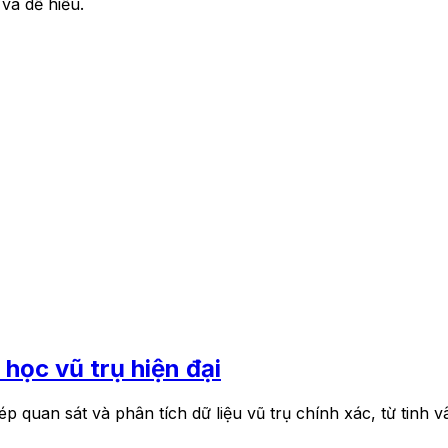
 và dễ hiểu.
 học vũ trụ hiện đại
quan sát và phân tích dữ liệu vũ trụ chính xác, từ tinh v