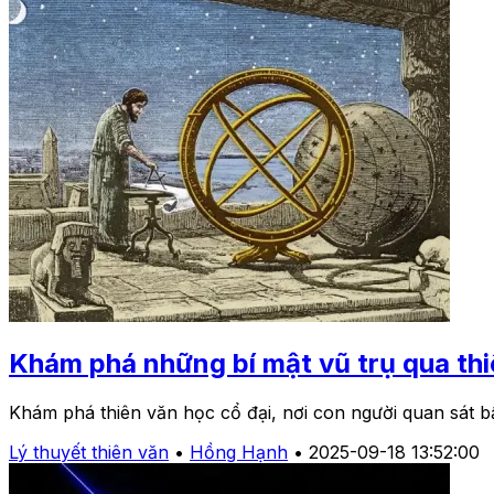
Khám phá những bí mật vũ trụ qua thi
Khám phá thiên văn học cổ đại, nơi con người quan sát bầ
Lý thuyết thiên văn
•
Hồng Hạnh
•
2025-09-18 13:52:00