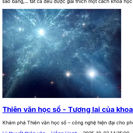
sao băng,... tất cả đều được giải thích một cách khoa học
Thiên văn học số - Tương lai của khoa
Khám phá Thiên văn học số – công nghệ hiện đại cho phép 