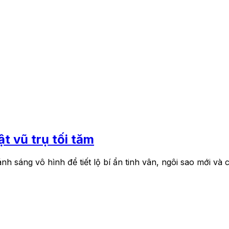
t vũ trụ tối tăm
 sáng vô hình để tiết lộ bí ẩn tinh vân, ngôi sao mới và c