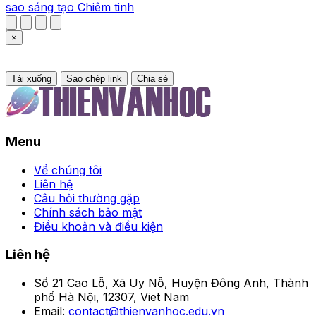
sao
sáng tạo
Chiêm tinh
×
Tải xuống
Sao chép link
Chia sẻ
Menu
Về chúng tôi
Liên hệ
Câu hỏi thường gặp
Chính sách bảo mật
Điều khoản và điều kiện
Liên hệ
Số 21 Cao Lỗ, Xã Uy Nỗ, Huyện Đông Anh, Thành
phố Hà Nội, 12307, Viet Nam
Email:
contact@thienvanhoc.edu.vn