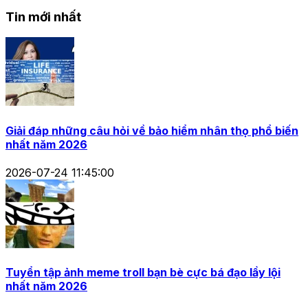
Tin mới nhất
Giải đáp những câu hỏi về bảo hiểm nhân thọ phổ biến
nhất năm 2026
2026-07-24 11:45:00
Tuyển tập ảnh meme troll bạn bè cực bá đạo lầy lội
nhất năm 2026