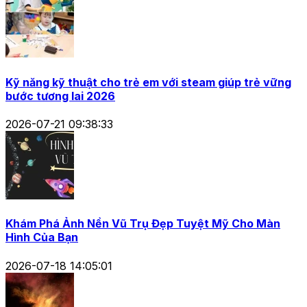
Kỹ năng kỹ thuật cho trẻ em với steam giúp trẻ vững
bước tương lai 2026
2026-07-21 09:38:33
Khám Phá Ảnh Nền Vũ Trụ Đẹp Tuyệt Mỹ Cho Màn
Hình Của Bạn
2026-07-18 14:05:01