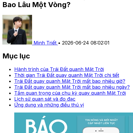
Bao Lâu Một Vòng?
Minh Triết
•
2026-06-24 08:02:01
Mục lục
Hành trình của Trái Đất quanh Mặt Trời
Thời gian Trái Đất quay quanh Mặt Trời chi tiết
Trái Đất quay quanh Mặt Trời mất bao nhiêu giờ?
Trái Đất quay quanh Mặt Trời mất bao nhiêu ngày?
Tầm quan trọng của chu kỳ quay quanh Mặt Trời
Lịch sử quan sát và đo đạc
Ứng dụng và những điều thú vị