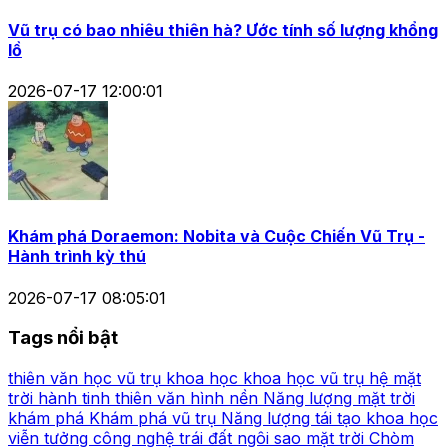
Vũ trụ có bao nhiêu thiên hà? Ước tính số lượng khổng
lồ
2026-07-17 12:00:01
Khám phá Doraemon: Nobita và Cuộc Chiến Vũ Trụ -
Hành trình kỳ thú
2026-07-17 08:05:01
Tags nổi bật
thiên văn học
vũ trụ
khoa học
khoa học vũ trụ
hệ mặt
trời
hành tinh
thiên văn
hình nền
Năng lượng mặt trời
khám phá
Khám phá vũ trụ
Năng lượng tái tạo
khoa học
viễn tưởng
công nghệ
trái đất
ngôi sao
mặt trời
Chòm