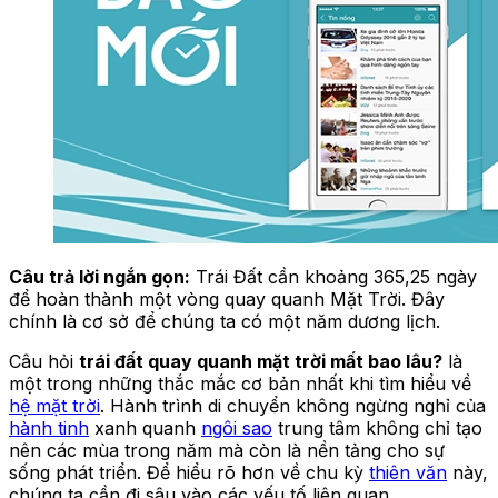
Câu trả lời ngắn gọn:
Trái Đất cần khoảng 365,25 ngày
để hoàn thành một vòng quay quanh Mặt Trời. Đây
chính là cơ sở để chúng ta có một năm dương lịch.
Câu hỏi
trái đất quay quanh mặt trời mất bao lâu?
là
một trong những thắc mắc cơ bản nhất khi tìm hiểu về
hệ mặt trời
. Hành trình di chuyển không ngừng nghỉ của
hành tinh
xanh quanh
ngôi sao
trung tâm không chỉ tạo
nên các mùa trong năm mà còn là nền tảng cho sự
sống phát triển. Để hiểu rõ hơn về chu kỳ
thiên văn
này,
chúng ta cần đi sâu vào các yếu tố liên quan.