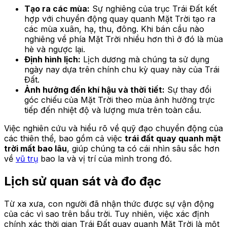
Tạo ra các mùa:
Sự nghiêng của trục Trái Đất kết
hợp với chuyển động quay quanh Mặt Trời tạo ra
các mùa xuân, hạ, thu, đông. Khi bán cầu nào
nghiêng về phía Mặt Trời nhiều hơn thì ở đó là mùa
hè và ngược lại.
Định hình lịch:
Lịch dương mà chúng ta sử dụng
ngày nay dựa trên chính chu kỳ quay này của Trái
Đất.
Ảnh hưởng đến khí hậu và thời tiết:
Sự thay đổi
góc chiếu của Mặt Trời theo mùa ảnh hưởng trực
tiếp đến nhiệt độ và lượng mưa trên toàn cầu.
Việc nghiên cứu và hiểu rõ về quỹ đạo chuyển động của
các thiên thể, bao gồm cả việc
trái đất quay quanh mặt
trời mất bao lâu
, giúp chúng ta có cái nhìn sâu sắc hơn
về
vũ trụ
bao la và vị trí của mình trong đó.
Lịch sử quan sát và đo đạc
Từ xa xưa, con người đã nhận thức được sự vận động
của các vì sao trên bầu trời. Tuy nhiên, việc xác định
chính xác thời gian Trái Đất quay quanh Mặt Trời là một