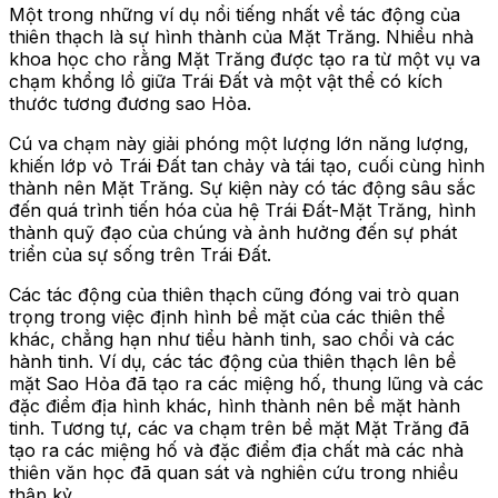
Một trong những ví dụ nổi tiếng nhất về tác động của
thiên thạch là sự hình thành của Mặt Trăng. Nhiều nhà
khoa học cho rằng Mặt Trăng được tạo ra từ một vụ va
chạm khổng lồ giữa Trái Đất và một vật thể có kích
thước tương đương sao Hỏa.
Cú va chạm này giải phóng một lượng lớn năng lượng,
khiến lớp vỏ Trái Đất tan chảy và tái tạo, cuối cùng hình
thành nên Mặt Trăng. Sự kiện này có tác động sâu sắc
đến quá trình tiến hóa của hệ Trái Đất-Mặt Trăng, hình
thành quỹ đạo của chúng và ảnh hưởng đến sự phát
triển của sự sống trên Trái Đất.
Các tác động của thiên thạch cũng đóng vai trò quan
trọng trong việc định hình bề mặt của các thiên thể
khác, chẳng hạn như tiểu hành tinh, sao chổi và các
hành tinh. Ví dụ, các tác động của thiên thạch lên bề
mặt Sao Hỏa đã tạo ra các miệng hố, thung lũng và các
đặc điểm địa hình khác, hình thành nên bề mặt hành
tinh. Tương tự, các va chạm trên bề mặt Mặt Trăng đã
tạo ra các miệng hố và đặc điểm địa chất mà các nhà
thiên văn học đã quan sát và nghiên cứu trong nhiều
thập kỷ.