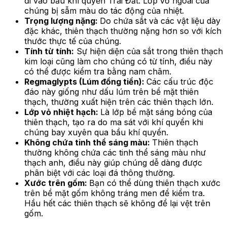
đi vào bầu khí quyển Trái Đất. Lớp vỏ ngoài của
chúng bị sẫm màu do tác động của nhiệt.
Trọng lượng nặng:
Do chứa sắt và các vật liệu dày
đặc khác, thiên thạch thường nặng hơn so với kích
thước thực tế của chúng.
Tính từ tính:
Sự hiện diện của sắt trong thiên thạch
kim loại cũng làm cho chúng có từ tính, điều này
có thể được kiểm tra bằng nam châm.
Regmaglypts (Lúm đồng tiền):
Các cấu trúc độc
đáo này giống như dấu lúm trên bề mặt thiên
thạch, thường xuất hiện trên các thiên thạch lớn.
Lớp vỏ nhiệt hạch:
Là lớp bề mặt sáng bóng của
thiên thạch, tạo ra do ma sát với khí quyển khi
chúng bay xuyên qua bầu khí quyển.
Không chứa tinh thể sáng màu:
Thiên thạch
thường không chứa các tinh thể sáng màu như
thạch anh, điều này giúp chúng dễ dàng được
phân biệt với các loại đá thông thường.
Xước trên gốm:
Bạn có thể dùng thiên thạch xước
trên bề mặt gốm không tráng men để kiểm tra.
Hầu hết các thiên thạch sẽ không để lại vệt trên
gốm.