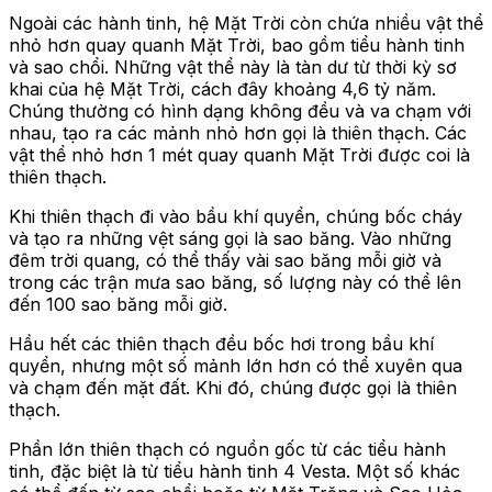
Ngoài các hành tinh, hệ Mặt Trời còn chứa nhiều vật thể
nhỏ hơn quay quanh Mặt Trời, bao gồm tiểu hành tinh
và sao chổi. Những vật thể này là tàn dư từ thời kỳ sơ
khai của hệ Mặt Trời, cách đây khoảng 4,6 tỷ năm.
Chúng thường có hình dạng không đều và va chạm với
nhau, tạo ra các mảnh nhỏ hơn gọi là thiên thạch. Các
vật thể nhỏ hơn 1 mét quay quanh Mặt Trời được coi là
thiên thạch.
Khi thiên thạch đi vào bầu khí quyển, chúng bốc cháy
và tạo ra những vệt sáng gọi là sao băng. Vào những
đêm trời quang, có thể thấy vài sao băng mỗi giờ và
trong các trận mưa sao băng, số lượng này có thể lên
đến 100 sao băng mỗi giờ.
Hầu hết các thiên thạch đều bốc hơi trong bầu khí
quyển, nhưng một số mảnh lớn hơn có thể xuyên qua
và chạm đến mặt đất. Khi đó, chúng được gọi là thiên
thạch.
Phần lớn thiên thạch có nguồn gốc từ các tiểu hành
tinh, đặc biệt là từ tiểu hành tinh 4 Vesta. Một số khác