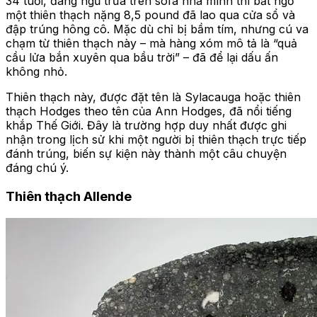
34 tuổi, đang ngủ trưa trên sofa nhà mình thì bất ngờ
một thiên thạch nặng 8,5 pound đã lao qua cửa sổ và
đập trúng hông cô. Mặc dù chỉ bị bầm tím, nhưng cú va
chạm từ thiên thạch này – mà hàng xóm mô tả là “quả
cầu lửa bắn xuyên qua bầu trời” – đã để lại dấu ấn
không nhỏ.
Thiên thạch này, được đặt tên là Sylacauga hoặc thiên
thạch Hodges theo tên của Ann Hodges, đã nổi tiếng
khắp Thế Giới. Đây là trường hợp duy nhất được ghi
nhận trong lịch sử khi một người bị thiên thạch trực tiếp
đánh trúng, biến sự kiện này thành một câu chuyện
đáng chú ý.
Thiên thạch Allende