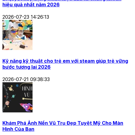
hiệu quả nhất năm 2026
2026-07-23 14:26:13
Kỹ năng kỹ thuật cho trẻ em với steam giúp trẻ vững
bước tương lai 2026
2026-07-21 09:38:33
Khám Phá Ảnh Nền Vũ Trụ Đẹp Tuyệt Mỹ Cho Màn
Hình Của Bạn