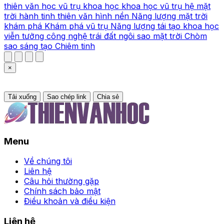
thiên văn học
vũ trụ
khoa học
khoa học vũ trụ
hệ mặt
trời
hành tinh
thiên văn
hình nền
Năng lượng mặt trời
khám phá
Khám phá vũ trụ
Năng lượng tái tạo
khoa học
viễn tưởng
công nghệ
trái đất
ngôi sao
mặt trời
Chòm
sao
sáng tạo
Chiêm tinh
×
Tải xuống
Sao chép link
Chia sẻ
Menu
Về chúng tôi
Liên hệ
Câu hỏi thường gặp
Chính sách bảo mật
Điều khoản và điều kiện
Liên hệ