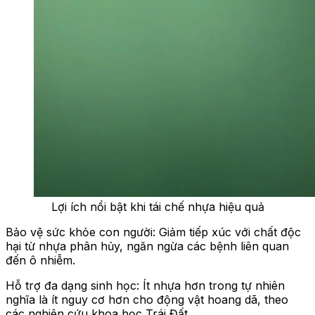
Lợi ích nổi bật khi tái chế nhựa hiệu quả
Bảo vệ sức khỏe con người: Giảm tiếp xúc với chất độc
hại từ nhựa phân hủy, ngăn ngừa các bệnh liên quan
đến ô nhiễm.
Hỗ trợ đa dạng sinh học: Ít nhựa hơn trong tự nhiên
nghĩa là ít nguy cơ hơn cho động vật hoang dã, theo
các nghiên cứu khoa học Trái Đất.