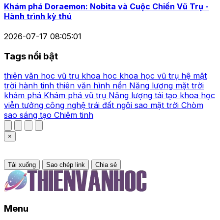
Khám phá Doraemon: Nobita và Cuộc Chiến Vũ Trụ -
Hành trình kỳ thú
2026-07-17 08:05:01
Tags nổi bật
thiên văn học
vũ trụ
khoa học
khoa học vũ trụ
hệ mặt
trời
hành tinh
thiên văn
hình nền
Năng lượng mặt trời
khám phá
Khám phá vũ trụ
Năng lượng tái tạo
khoa học
viễn tưởng
công nghệ
trái đất
ngôi sao
mặt trời
Chòm
sao
sáng tạo
Chiêm tinh
×
Tải xuống
Sao chép link
Chia sẻ
Menu