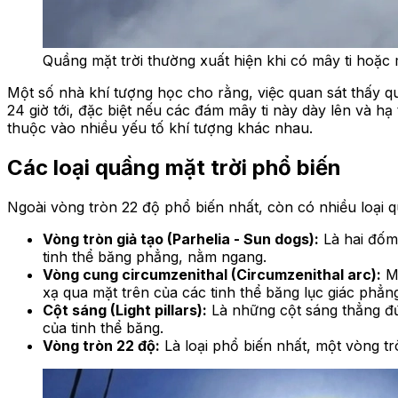
Quầng mặt trời thường xuất hiện khi có mây ti hoặc mâ
Một số nhà khí tượng học cho rằng, việc quan sát thấy qu
24 giờ tới, đặc biệt nếu các đám mây ti này dày lên và hạ
thuộc vào nhiều yếu tố khí tượng khác nhau.
Các loại quầng mặt trời phổ biến
Ngoài vòng tròn 22 độ phổ biến nhất, còn có nhiều loại 
Vòng tròn giả tạo (Parhelia - Sun dogs):
Là hai đốm 
tinh thể băng phẳng, nằm ngang.
Vòng cung circumzenithal (Circumzenithal arc):
Mộ
xạ qua mặt trên của các tinh thể băng lục giác phẳn
Cột sáng (Light pillars):
Là những cột sáng thẳng đứ
của tinh thể băng.
Vòng tròn 22 độ:
Là loại phổ biến nhất, một vòng t