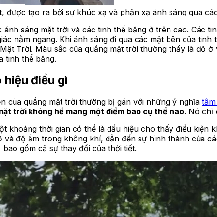
, được tạo ra bởi sự khúc xạ và phản xạ ánh sáng qua các
: ánh sáng mặt trời và các tinh thể băng ở trên cao. Các t
 giác nằm ngang. Khi ánh sáng đi qua các mặt bên của tinh
ặt Trời. Màu sắc của quầng mặt trời thường thấy là đỏ ở 
a tinh thể băng.
 hiệu điều gì
ện của quầng mặt trời thường bị gán với những ý nghĩa
tâm 
mặt trời không hề mang một điềm báo cụ thể nào
. Nó chỉ
ột khoảng thời gian có thể là dấu hiệu cho thấy điều kiện 
độ và độ ẩm trong không khí, dẫn đến sự hình thành của cá
 bao gồm cả sự thay đổi của thời tiết.