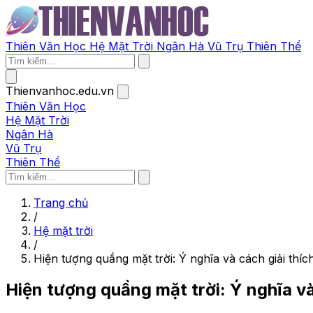
Thiên Văn Học
Hệ Mặt Trời
Ngân Hà
Vũ Trụ
Thiên Thể
Thienvanhoc.edu.vn
Thiên Văn Học
Hệ Mặt Trời
Ngân Hà
Vũ Trụ
Thiên Thể
Trang chủ
/
Hệ mặt trời
/
Hiện tượng quầng mặt trời: Ý nghĩa và cách giải thí
Hiện tượng quầng mặt trời: Ý nghĩa và