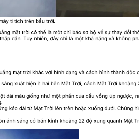
y ti tích trên bầu trời.
ầng mặt trời có thể là một chỉ báo sơ bộ về sự thay đổi th
 thấp dần. Tuy nhiên, đây chỉ là một khả năng và không phải
quầng mặt trời khác với hình dạng và cách hình thành độc 
sáng xuất hiện ở hai bên Mặt Trời, cách Mặt Trời khoảng
t dải màu giống như một phần của cầu vồng úp ngược, nằ
g.
ng kéo dài từ Mặt Trời lên trên hoặc xuống dưới. Chúng h
ròn ánh sáng có bán kính khoảng 22 độ xung quanh Mặt Tr