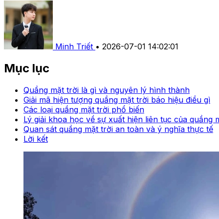
Minh Triết
•
2026-07-01 14:02:01
Mục lục
Quầng mặt trời là gì và nguyên lý hình thành
Giải mã hiện tượng quầng mặt trời báo hiệu điều gì
Các loại quầng mặt trời phổ biến
Lý giải khoa học về sự xuất hiện liên tục của quầng m
Quan sát quầng mặt trời an toàn và ý nghĩa thực tế
Lời kết