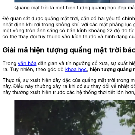
Quầng mặt trời là một hiện tượng quang học đẹp mắt
Để quan sát được quầng mặt trời, cần có hai yếu tố chính
nhất định khi rơi trong không khí, với các mặt phẳng lục
một vòng tròn ánh sáng có bán kính khoảng 22 độ đo từ M
có thể thay đổi tùy thuộc vào kích thước và hình dạng củ
Giải mã hiện tượng quầng mặt trời báo
Trong
văn hóa
dân gian và tín ngưỡng cổ xưa, sự xuất hi
ra. Tuy nhiên, theo góc độ
khoa học
,
hiện tượng quầng 
Thực tế, sự xuất hiện dày đặc của quầng mặt trời trong m
này. Điều này thường xảy ra khi có sự thay đổi về nhiệt 
này thường xuất hiện trước các hệ thống thời tiết lớn hơn,