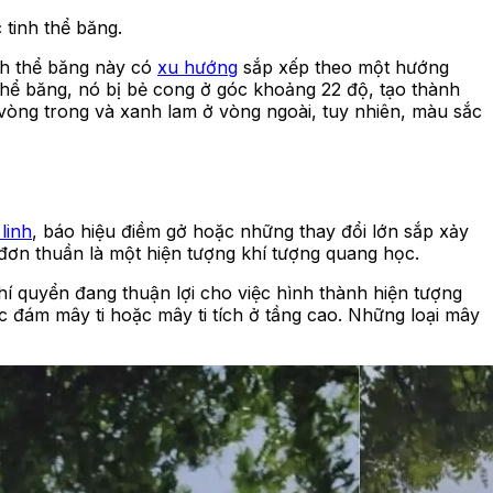
 tinh thể băng.
inh thể băng này có
xu hướng
sắp xếp theo một hướng
 thể băng, nó bị bẻ cong ở góc khoảng 22 độ, tạo thành
vòng trong và xanh lam ở vòng ngoài, tuy nhiên, màu sắc
linh
, báo hiệu điềm gở hoặc những thay đổi lớn sắp xảy
 đơn thuần là một hiện tượng khí tượng quang học.
khí quyển đang thuận lợi cho việc hình thành hiện tượng
c đám mây ti hoặc mây ti tích ở tầng cao. Những loại mây