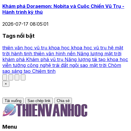
Khám phá Doraemon: Nobita và Cuộc Chiến Vũ Trụ -
Hành trình kỳ thú
2026-07-17 08:05:01
Tags nổi bật
thiên văn học
vũ trụ
khoa học
khoa học vũ trụ
hệ mặt
trời
hành tinh
thiên văn
hình nền
Năng lượng mặt trời
khám phá
Khám phá vũ trụ
Năng lượng tái tạo
khoa học
viễn tưởng
công nghệ
trái đất
ngôi sao
mặt trời
Chòm
sao
sáng tạo
Chiêm tinh
×
Tải xuống
Sao chép link
Chia sẻ
Menu