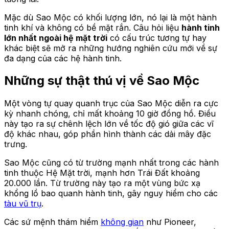
Mặc dù Sao Mộc có khối lượng lớn, nó lại là một hành
tinh khí và không có bề mặt rắn. Câu hỏi liệu
hành tinh
lớn nhất ngoài hệ mặt trời
có cấu trúc tương tự hay
khác biệt sẽ mở ra những hướng nghiên cứu mới về sự
đa dạng của các hệ hành tinh.
Những sự thật thú vị về Sao Mộc
Một vòng tự quay quanh trục của Sao Mộc diễn ra cực
kỳ nhanh chóng, chỉ mất khoảng 10 giờ đồng hồ. Điều
này tạo ra sự chênh lệch lớn về tốc độ gió giữa các vĩ
độ khác nhau, góp phần hình thành các dải mây đặc
trưng.
Sao Mộc cũng có từ trường mạnh nhất trong các hành
tinh thuộc Hệ Mặt trời, mạnh hơn Trái Đất khoảng
20.000 lần. Từ trường này tạo ra một vùng bức xạ
khổng lồ bao quanh hành tinh, gây nguy hiểm cho các
tàu vũ trụ
.
Các sứ mệnh thám hiểm
không gian
như Pioneer,