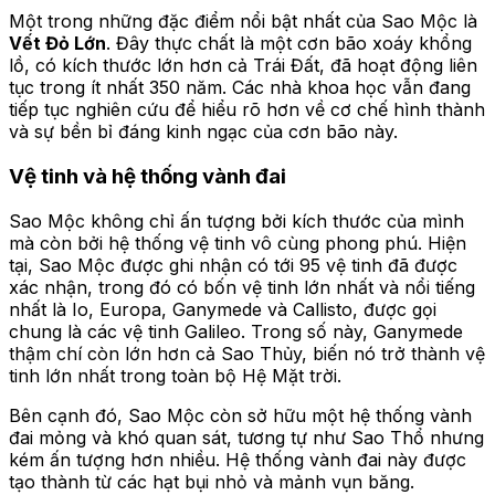
Một trong những đặc điểm nổi bật nhất của Sao Mộc là
Vết Đỏ Lớn
. Đây thực chất là một cơn bão xoáy khổng
lồ, có kích thước lớn hơn cả Trái Đất, đã hoạt động liên
tục trong ít nhất 350 năm. Các nhà khoa học vẫn đang
tiếp tục nghiên cứu để hiểu rõ hơn về cơ chế hình thành
và sự bền bỉ đáng kinh ngạc của cơn bão này.
Vệ tinh và hệ thống vành đai
Sao Mộc không chỉ ấn tượng bởi kích thước của mình
mà còn bởi hệ thống vệ tinh vô cùng phong phú. Hiện
tại, Sao Mộc được ghi nhận có tới 95 vệ tinh đã được
xác nhận, trong đó có bốn vệ tinh lớn nhất và nổi tiếng
nhất là Io, Europa, Ganymede và Callisto, được gọi
chung là các vệ tinh Galileo. Trong số này, Ganymede
thậm chí còn lớn hơn cả Sao Thủy, biến nó trở thành vệ
tinh lớn nhất trong toàn bộ Hệ Mặt trời.
Bên cạnh đó, Sao Mộc còn sở hữu một hệ thống vành
đai mỏng và khó quan sát, tương tự như Sao Thổ nhưng
kém ấn tượng hơn nhiều. Hệ thống vành đai này được
tạo thành từ các hạt bụi nhỏ và mảnh vụn băng.