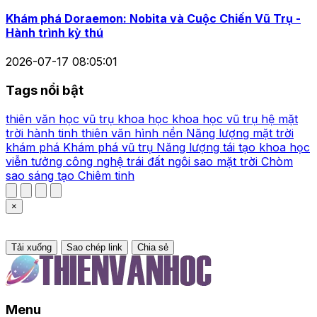
Khám phá Doraemon: Nobita và Cuộc Chiến Vũ Trụ -
Hành trình kỳ thú
2026-07-17 08:05:01
Tags nổi bật
thiên văn học
vũ trụ
khoa học
khoa học vũ trụ
hệ mặt
trời
hành tinh
thiên văn
hình nền
Năng lượng mặt trời
khám phá
Khám phá vũ trụ
Năng lượng tái tạo
khoa học
viễn tưởng
công nghệ
trái đất
ngôi sao
mặt trời
Chòm
sao
sáng tạo
Chiêm tinh
×
Tải xuống
Sao chép link
Chia sẻ
Menu