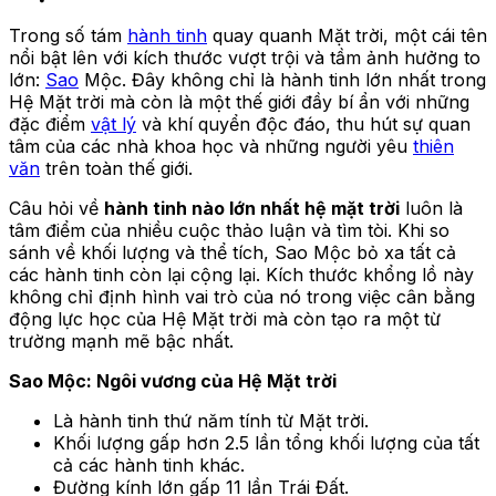
Trong số tám
hành tinh
quay quanh Mặt trời, một cái tên
nổi bật lên với kích thước vượt trội và tầm ảnh hưởng to
lớn:
Sao
Mộc. Đây không chỉ là hành tinh lớn nhất trong
Hệ Mặt trời mà còn là một thế giới đầy bí ẩn với những
đặc điểm
vật lý
và khí quyển độc đáo, thu hút sự quan
tâm của các nhà khoa học và những người yêu
thiên
văn
trên toàn thế giới.
Câu hỏi về
hành tinh nào lớn nhất hệ mặt trời
luôn là
tâm điểm của nhiều cuộc thảo luận và tìm tòi. Khi so
sánh về khối lượng và thể tích, Sao Mộc bỏ xa tất cả
các hành tinh còn lại cộng lại. Kích thước khổng lồ này
không chỉ định hình vai trò của nó trong việc cân bằng
động lực học của Hệ Mặt trời mà còn tạo ra một từ
trường mạnh mẽ bậc nhất.
Sao Mộc: Ngôi vương của Hệ Mặt trời
Là hành tinh thứ năm tính từ Mặt trời.
Khối lượng gấp hơn 2.5 lần tổng khối lượng của tất
cả các hành tinh khác.
Đường kính lớn gấp 11 lần Trái Đất.