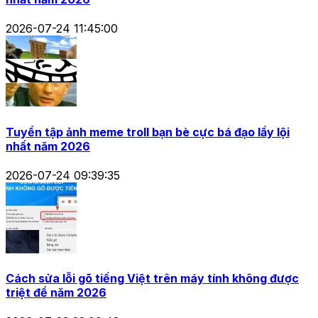
2026-07-24 11:45:00
Tuyển tập ảnh meme troll bạn bè cực bá đạo lầy lội
nhất năm 2026
2026-07-24 09:39:35
Cách sửa lỗi gõ tiếng Việt trên máy tính không được
triệt để năm 2026