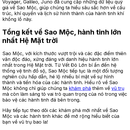
Voyager, Galileo, Juno đã cung cấp những dữ liệu quý
giá về Sao Mộc, giúp chúng ta hiểu sâu sắc hơn về cấu
trúc, khí quyển và lịch sử hình thành của hành tinh khí
khổng lồ này.
Tổng kết về Sao Mộc, hành tinh lớn
nhất Hệ Mặt trời
Sao Mộc, với kích thước vượt trội và các đặc điểm thiên
văn độc đáo, xứng đáng với danh hiệu hành tinh lớn
nhất trong Hệ Mặt trời. Từ Vết Đỏ Lớn bí ẩn đến hệ
thống vệ tinh đồ sộ, Sao Mộc tiếp tục là một đối tượng
nghiên cứu hấp dẫn, hé lộ nhiều bí mật về sự hình
thành và tiến hóa của các hành tinh. Hiểu rõ về Sao
Mộc không chỉ giúp chúng ta
khám phá
thêm về
vũ trụ
mà còn làm sáng tỏ vai trò quan trọng của nó trong việc
bảo vệ các hành tinh đá bên trong.
Hãy tiếp tục theo dõi các khám phá mới nhất về Sao
Mộc và các hành tinh khác để mở rộng hiểu biết của
bạn về vũ trụ bao la!