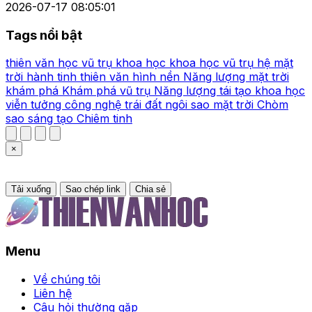
2026-07-17 08:05:01
Tags nổi bật
thiên văn học
vũ trụ
khoa học
khoa học vũ trụ
hệ mặt
trời
hành tinh
thiên văn
hình nền
Năng lượng mặt trời
khám phá
Khám phá vũ trụ
Năng lượng tái tạo
khoa học
viễn tưởng
công nghệ
trái đất
ngôi sao
mặt trời
Chòm
sao
sáng tạo
Chiêm tinh
×
Tải xuống
Sao chép link
Chia sẻ
Menu
Về chúng tôi
Liên hệ
Câu hỏi thường gặp