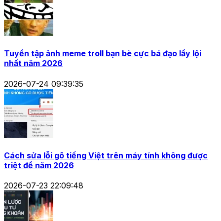
Tuyển tập ảnh meme troll bạn bè cực bá đạo lầy lội
nhất năm 2026
2026-07-24 09:39:35
Cách sửa lỗi gõ tiếng Việt trên máy tính không được
triệt để năm 2026
2026-07-23 22:09:48