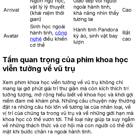
Ngôn ngữ học,
Giao tiếp với người
vật lý lý thuyết
ngoài hành tinh,
Arrival
Cao
(khái niệm thời
khả năng nhìn thấy
gian)
tương lai
Sinh học ngoài
Hành tinh Pandora
hành tinh,
công
Rất
Avatar
kỳ ảo, sinh vật bay
nghệ
điều khiển
cao
lượn
cơ thể
Tầm quan trọng của phim khoa học
viễn tưởng về vũ trụ
Xem phim khoa học viễn tưởng về vũ trụ không chỉ
mang lại giờ phút giải trí thư giãn mà còn kích thích trí
tưởng tượng, mở rộng hiểu biết về khoa học và khơi gợi
niềm đam mê khám phá. Những câu chuyện này thường
đặt ra những câu hỏi lớn về tương lai của nhân loại, về
vị trí của chúng ta trong vũ trụ và về những giới hạn mà
khoa học có thể vươn tới. Thể loại này giúp ta suy ngẫm
về những thách thức và cơ hội mà con người có thể đối
mặt khi bước chân ra ngoài hành tinh.