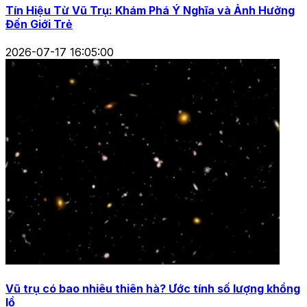
Tín Hiệu Từ Vũ Trụ: Khám Phá Ý Nghĩa và Ảnh Hưởng
Đến Giới Trẻ
2026-07-17 16:05:00
Vũ trụ có bao nhiêu thiên hà? Ước tính số lượng khổng
lồ