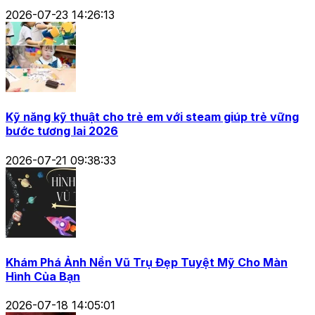
2026-07-23 14:26:13
Kỹ năng kỹ thuật cho trẻ em với steam giúp trẻ vững
bước tương lai 2026
2026-07-21 09:38:33
Khám Phá Ảnh Nền Vũ Trụ Đẹp Tuyệt Mỹ Cho Màn
Hình Của Bạn
2026-07-18 14:05:01