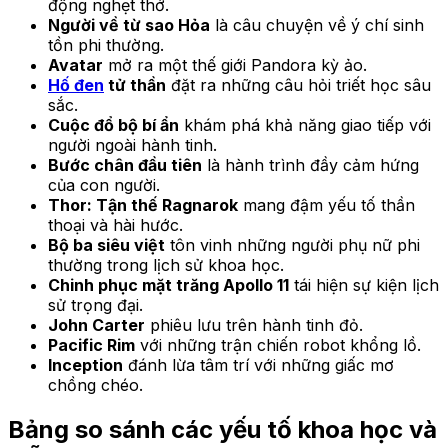
động nghẹt thở.
Người về từ sao Hỏa
là câu chuyện về ý chí sinh
tồn phi thường.
Avatar
mở ra một thế giới Pandora kỳ ảo.
Hố đen
tử thần
đặt ra những câu hỏi triết học sâu
sắc.
Cuộc đổ bộ bí ẩn
khám phá khả năng giao tiếp với
người ngoài hành tinh.
Bước chân đầu tiên
là hành trình đầy cảm hứng
của con người.
Thor: Tận thế Ragnarok
mang đậm yếu tố thần
thoại và hài hước.
Bộ ba siêu việt
tôn vinh những người phụ nữ phi
thường trong lịch sử khoa học.
Chinh phục mặt trăng Apollo 11
tái hiện sự kiện lịch
sử trọng đại.
John Carter
phiêu lưu trên hành tinh đỏ.
Pacific Rim
với những trận chiến robot khổng lồ.
Inception
đánh lừa tâm trí với những giấc mơ
chồng chéo.
Bảng so sánh các yếu tố khoa học và