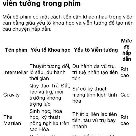
viễn tưởng trong phim
Mỗi bộ phim có một cách tiếp cận khác nhau trong việc
cân bằng giữa yếu tố khoa học và viễn tưởng để tạo nên
câu chuyện hấp dẫn.
Mức
độ
Tên phim
Yếu tố Khoa học
Yếu tố Viễn tưởng
hấp
dẫn
Thuyết tương đối,
Du hành đa vũ trụ,
Rất
Interstellar
lỗ sâu, du hành
trí tuệ nhân tạo tiên
cao
thời gian
tiến
Quỹ đạo Trái Đất,
Sự cố kỹ thuật
rác vũ trụ, môi
Gravity
mang tính kịch tính
Cao
trường không
hóa
trọng lực
Sinh học, hóa
Thiết bị liên lạc tiên
The
học, kỹ thuật
Rất
tiến, tàu vũ trụ bay
Martian
nông nghiệp trên
cao
nhanh
sao Hỏa