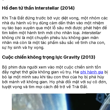
Hố đen tử thần Interstellar (2014)
Khi Trái Đất đứng trước bờ vực diệt vong, một nhóm các
nhà du hành vũ trụ dũng cảm dấn thân vào một nhiệm
vụ táo bạo xuyên qua một lỗ sâu mới được phát hiện để
tìm kiếm một hành tinh mới cho nhân loại.
Interstellar
không chỉ là một chuyến phiêu lưu không gian mãn
nhãn mà còn là một tác phẩm sâu sắc về tình cha con,
sự hy sinh và hy vọng.
Cuộc chiến không trọng lực Gravity (2013)
Bộ phim đưa người xem vào một cuộc chiến sinh tồn
đầy nghẹt thở giữa không gian vũ trụ. Hai
phi hành gia
bị
bỏ lại một mình sau khi tàu con thoi của họ bị phá hủy
bởi mảnh vỡ không gian. Họ phải đối mặt với sự cô đơn,
tuyệt vọng và tìm mọi cách để trở về Trái Đất.