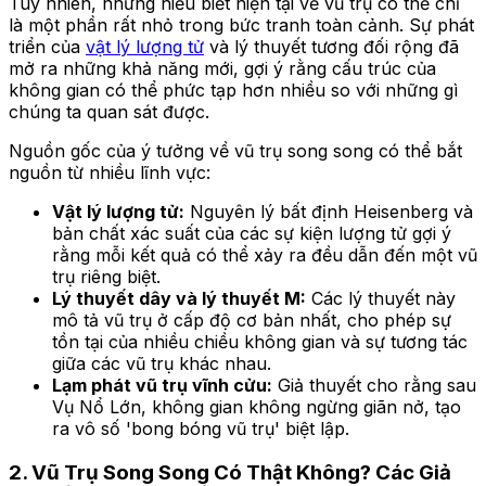
Tuy nhiên, những hiểu biết hiện tại về vũ trụ có thể chỉ
là một phần rất nhỏ trong bức tranh toàn cảnh. Sự phát
triển của
vật lý lượng tử
và lý thuyết tương đối rộng đã
mở ra những khả năng mới, gợi ý rằng cấu trúc của
không gian có thể phức tạp hơn nhiều so với những gì
chúng ta quan sát được.
Nguồn gốc của ý tưởng về vũ trụ song song có thể bắt
nguồn từ nhiều lĩnh vực:
Vật lý lượng tử:
Nguyên lý bất định Heisenberg và
bản chất xác suất của các sự kiện lượng tử gợi ý
rằng mỗi kết quả có thể xảy ra đều dẫn đến một vũ
trụ riêng biệt.
Lý thuyết dây và lý thuyết M:
Các lý thuyết này
mô tả vũ trụ ở cấp độ cơ bản nhất, cho phép sự
tồn tại của nhiều chiều không gian và sự tương tác
giữa các vũ trụ khác nhau.
Lạm phát vũ trụ vĩnh cửu:
Giả thuyết cho rằng sau
Vụ Nổ Lớn, không gian không ngừng giãn nở, tạo
ra vô số 'bong bóng vũ trụ' biệt lập.
2. Vũ Trụ Song Song Có Thật Không? Các Giả