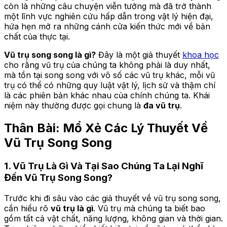
còn là những câu chuyện viễn tưởng mà đã trở thành
một lĩnh vực nghiên cứu hấp dẫn trong vật lý hiện đại,
hứa hẹn mở ra những cánh cửa kiến thức mới về bản
chất của thực tại.
Vũ trụ song song là gì?
Đây là một giả thuyết
khoa học
cho rằng vũ trụ của chúng ta không phải là duy nhất,
mà tồn tại song song với vô số các vũ trụ khác, mỗi vũ
trụ có thể có những quy luật vật lý, lịch sử và thậm chí
là các phiên bản khác nhau của chính chúng ta. Khái
niệm này thường được gọi chung là
đa vũ trụ
.
Thân Bài: Mổ Xẻ Các Lý Thuyết Về
Vũ Trụ Song Song
1. Vũ Trụ Là Gì Và Tại Sao Chúng Ta Lại Nghĩ
Đến Vũ Trụ Song Song?
Trước khi đi sâu vào các giả thuyết về vũ trụ song song,
cần hiểu rõ
vũ trụ là gì
. Vũ trụ mà chúng ta biết bao
gồm tất cả vật chất, năng lượng, không gian và thời gian.