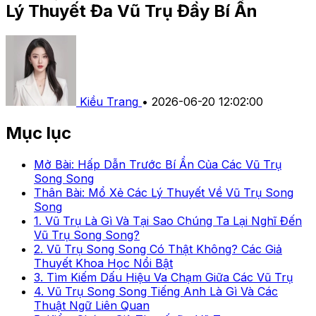
Lý Thuyết Đa Vũ Trụ Đầy Bí Ẩn
Kiều Trang
•
2026-06-20 12:02:00
Mục lục
Mở Bài: Hấp Dẫn Trước Bí Ẩn Của Các Vũ Trụ
Song Song
Thân Bài: Mổ Xẻ Các Lý Thuyết Về Vũ Trụ Song
Song
1. Vũ Trụ Là Gì Và Tại Sao Chúng Ta Lại Nghĩ Đến
Vũ Trụ Song Song?
2. Vũ Trụ Song Song Có Thật Không? Các Giả
Thuyết Khoa Học Nổi Bật
3. Tìm Kiếm Dấu Hiệu Va Chạm Giữa Các Vũ Trụ
4. Vũ Trụ Song Song Tiếng Anh Là Gì Và Các
Thuật Ngữ Liên Quan