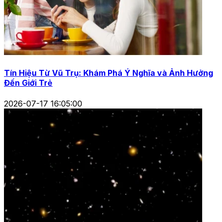
Tín Hiệu Từ Vũ Trụ: Khám Phá Ý Nghĩa và Ảnh Hưởng
Đến Giới Trẻ
2026-07-17 16:05:00