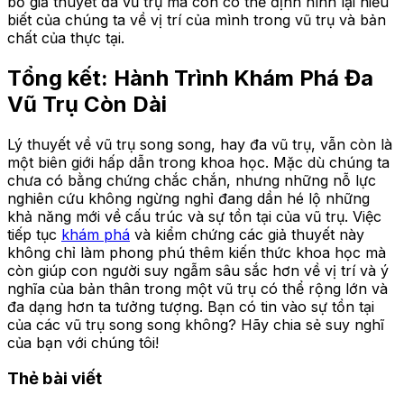
bỏ giả thuyết đa vũ trụ mà còn có thể định hình lại hiểu
biết của chúng ta về vị trí của mình trong vũ trụ và bản
chất của thực tại.
Tổng kết: Hành Trình Khám Phá Đa
Vũ Trụ Còn Dài
Lý thuyết về vũ trụ song song, hay đa vũ trụ, vẫn còn là
một biên giới hấp dẫn trong khoa học. Mặc dù chúng ta
chưa có bằng chứng chắc chắn, nhưng những nỗ lực
nghiên cứu không ngừng nghỉ đang dần hé lộ những
khả năng mới về cấu trúc và sự tồn tại của vũ trụ. Việc
tiếp tục
khám phá
và kiểm chứng các giả thuyết này
không chỉ làm phong phú thêm kiến thức khoa học mà
còn giúp con người suy ngẫm sâu sắc hơn về vị trí và ý
nghĩa của bản thân trong một vũ trụ có thể rộng lớn và
đa dạng hơn ta tưởng tượng. Bạn có tin vào sự tồn tại
của các vũ trụ song song không? Hãy chia sẻ suy nghĩ
của bạn với chúng tôi!
Thẻ bài viết