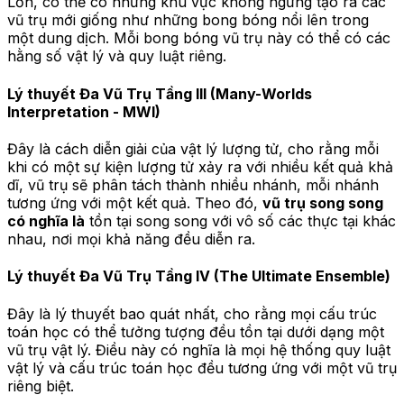
Lớn, có thể có những khu vực không ngừng tạo ra các
vũ trụ mới giống như những bong bóng nổi lên trong
một dung dịch. Mỗi bong bóng vũ trụ này có thể có các
hằng số vật lý và quy luật riêng.
Lý thuyết Đa Vũ Trụ Tầng III (Many-Worlds
Interpretation - MWI)
Đây là cách diễn giải của vật lý lượng tử, cho rằng mỗi
khi có một sự kiện lượng tử xảy ra với nhiều kết quả khả
dĩ, vũ trụ sẽ phân tách thành nhiều nhánh, mỗi nhánh
tương ứng với một kết quả. Theo đó,
vũ trụ song song
có nghĩa là
tồn tại song song với vô số các thực tại khác
nhau, nơi mọi khả năng đều diễn ra.
Lý thuyết Đa Vũ Trụ Tầng IV (The Ultimate Ensemble)
Đây là lý thuyết bao quát nhất, cho rằng mọi cấu trúc
toán học có thể tưởng tượng đều tồn tại dưới dạng một
vũ trụ vật lý. Điều này có nghĩa là mọi hệ thống quy luật
vật lý và cấu trúc toán học đều tương ứng với một vũ trụ
riêng biệt.