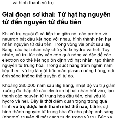
và hình thành vũ trụ.
Giai đoạn sơ khai: Từ hạt hạ nguyên
tử đến nguyên tử đầu tiên
Khi vũ trụ nguội đi và tiếp tục giãn nở, các proton và
neutron bắt đầu kết hợp với nhau, hình thành nên hạt
nhân nguyên tử đầu tiên. Trong vòng vài phút sau Big
Bang, các hạt nhân này chủ yếu là hydro và heli. Tuy
nhiên, vũ trụ lúc này vẫn còn quá nóng và đặc để các
electron có thể kết hợp ổn định với hạt nhân, tạo thành
nguyên tử trung hòa. Trong suốt hàng trăm nghìn năm
tiếp theo, vũ trụ là một bức màn plasma nóng bỏng, nơi
ánh sáng không thể truyền đi tự do.
Khoảng 380.000 năm sau Big Bang, nhiệt độ vũ trụ giảm
xuống đủ thấp để các electron bị hạt nhân hút vào, tạo
thành các nguyên tử trung hòa đầu tiên, chủ yếu là
hydro và heli. Đây là thời điểm quan trọng trong quá
trình
vũ trụ được hình thành như thế nào
, bởi lẽ, sự
hình thành nguyên tử trung hòa đã cho phép ánh sáng
(photon) truyền đi một cách tự do trong vũ trụ. Bức xạ