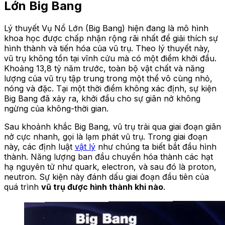
Lớn Big Bang
Lý thuyết Vụ Nổ Lớn (Big Bang) hiện đang là mô hình
khoa học được chấp nhận rộng rãi nhất để giải thích sự
hình thành và tiến hóa của vũ trụ. Theo lý thuyết này,
vũ trụ không tồn tại vĩnh cửu mà có một điểm khởi đầu.
Khoảng 13,8 tỷ năm trước, toàn bộ vật chất và năng
lượng của vũ trụ tập trung trong một thể vô cùng nhỏ,
nóng và đặc. Tại một thời điểm không xác định, sự kiện
Big Bang đã xảy ra, khởi đầu cho sự giãn nở không
ngừng của không-thời gian.
Sau khoảnh khắc Big Bang, vũ trụ trải qua giai đoạn giãn
nở cực nhanh, gọi là lạm phát vũ trụ. Trong giai đoạn
này, các định luật
vật lý
như chúng ta biết bắt đầu hình
thành. Năng lượng ban đầu chuyển hóa thành các hạt
hạ nguyên tử như quark, electron, và sau đó là proton,
neutron. Sự kiện này đánh dấu giai đoạn đầu tiên của
quá trình
vũ trụ được hình thành khi nào
.