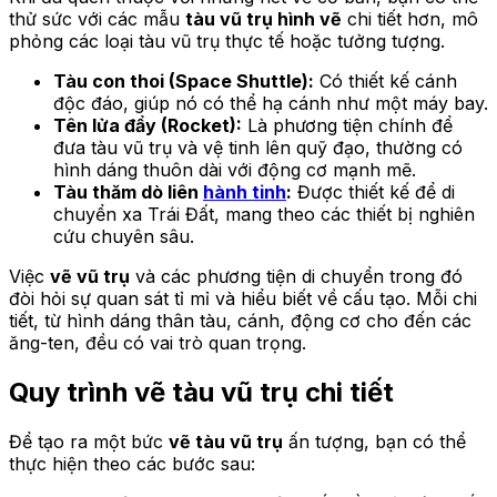
thử sức với các mẫu
tàu vũ trụ hình vẽ
chi tiết hơn, mô
phỏng các loại tàu vũ trụ thực tế hoặc tưởng tượng.
Tàu con thoi (Space Shuttle):
Có thiết kế cánh
độc đáo, giúp nó có thể hạ cánh như một máy bay.
Tên lửa đẩy (Rocket):
Là phương tiện chính để
đưa tàu vũ trụ và vệ tinh lên quỹ đạo, thường có
hình dáng thuôn dài với động cơ mạnh mẽ.
Tàu thăm dò liên
hành tinh
:
Được thiết kế để di
chuyển xa Trái Đất, mang theo các thiết bị nghiên
cứu chuyên sâu.
Việc
vẽ vũ trụ
và các phương tiện di chuyển trong đó
đòi hỏi sự quan sát tỉ mỉ và hiểu biết về cấu tạo. Mỗi chi
tiết, từ hình dáng thân tàu, cánh, động cơ cho đến các
ăng-ten, đều có vai trò quan trọng.
Quy trình vẽ tàu vũ trụ chi tiết
Để tạo ra một bức
vẽ tàu vũ trụ
ấn tượng, bạn có thể
thực hiện theo các bước sau: