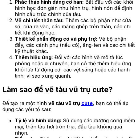
Phác thảo hình dáng cơ bản:
Bắt đầu với các khối
hình học đơn giản như hình trụ, hình nón để định
hình cấu trúc chính của tàu.
Vẽ chi tiết thân tàu:
Thêm các bộ phận như cửa
sổ, cửa ra vào, các mảng ghép trên thân, các chi
tiết khí động học.
Thiết kế phần động cơ và phụ trợ:
Vẽ bộ phận
đẩy, các cánh phụ (nếu có), ăng-ten và các chi tiết
kỹ thuật khác.
Thêm hiệu ứng:
Đối với các hình vẽ mô tả lúc
phóng hoặc di chuyển, bạn có thể thêm hiệu ứng
khói lửa từ động cơ, các vệt sáng hoặc các hành
tinh, vì sao xung quanh.
Làm sao để vẽ tàu vũ trụ cute?
Để tạo ra một hình
vẽ tàu vũ trụ
cute
, bạn có thể áp
dụng các yếu tố sau:
Tỷ lệ và hình dáng:
Sử dụng các đường cong mềm
mại, thân tàu hơi tròn trịa, đầu tàu không quá
nhọn.