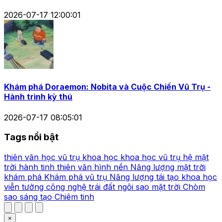
2026-07-17 12:00:01
Khám phá Doraemon: Nobita và Cuộc Chiến Vũ Trụ -
Hành trình kỳ thú
2026-07-17 08:05:01
Tags nổi bật
thiên văn học
vũ trụ
khoa học
khoa học vũ trụ
hệ mặt
trời
hành tinh
thiên văn
hình nền
Năng lượng mặt trời
khám phá
Khám phá vũ trụ
Năng lượng tái tạo
khoa học
viễn tưởng
công nghệ
trái đất
ngôi sao
mặt trời
Chòm
sao
sáng tạo
Chiêm tinh
×