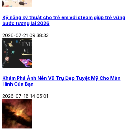
Kỹ năng kỹ thuật cho trẻ em với steam giúp trẻ vững
bước tương lai 2026
2026-07-21 09:38:33
Khám Phá Ảnh Nền Vũ Trụ Đẹp Tuyệt Mỹ Cho Màn
Hình Của Bạn
2026-07-18 14:05:01