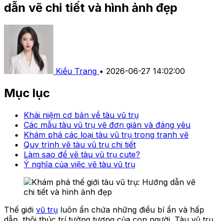
dẫn vẽ chi tiết và hình ảnh đẹp
Kiều Trang
•
2026-06-27 14:02:00
Mục lục
Khái niệm cơ bản về tàu vũ trụ
Các mẫu tàu vũ trụ vẽ đơn giản và đáng yêu
Khám phá các loại tàu vũ trụ trong tranh vẽ
Quy trình vẽ tàu vũ trụ chi tiết
Làm sao để vẽ tàu vũ trụ cute?
Ý nghĩa của việc vẽ tàu vũ trụ
Thế giới
vũ trụ
luôn ẩn chứa những điều bí ẩn và hấp
dẫn, thôi thúc trí tưởng tượng của con người. Tàu vũ trụ,