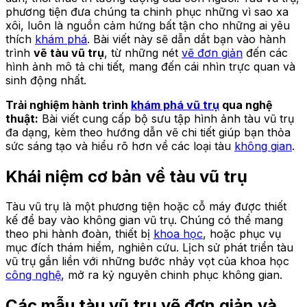
phương tiện đưa chúng ta chinh phục những vì sao xa
xôi, luôn là nguồn cảm hứng bất tận cho những ai yêu
thích
khám phá
. Bài viết này sẽ dẫn dắt bạn vào hành
trình
vẽ tàu vũ trụ
, từ những nét
vẽ đơn giản
đến các
hình ảnh mô tả chi tiết, mang đến cái nhìn trực quan và
sinh động nhất.
Trải nghiệm hành trình
khám phá vũ trụ
qua nghệ
thuật:
Bài viết cung cấp bộ sưu tập hình ảnh tàu vũ trụ
đa dạng, kèm theo hướng dẫn vẽ chi tiết giúp bạn thỏa
sức sáng tạo và hiểu rõ hơn về các loại tàu
không gian
.
Khái niệm cơ bản về tàu vũ trụ
Tàu vũ trụ là một phương tiện hoặc cỗ máy được thiết
kế để bay vào không gian vũ trụ. Chúng có thể mang
theo phi hành đoàn, thiết bị
khoa học
, hoặc phục vụ
mục đích thám hiểm, nghiên cứu. Lịch sử phát triển tàu
vũ trụ gắn liền với những bước nhảy vọt của khoa học
công nghệ
, mở ra kỷ nguyên chinh phục không gian.
Các mẫu tàu vũ trụ vẽ đơn giản và