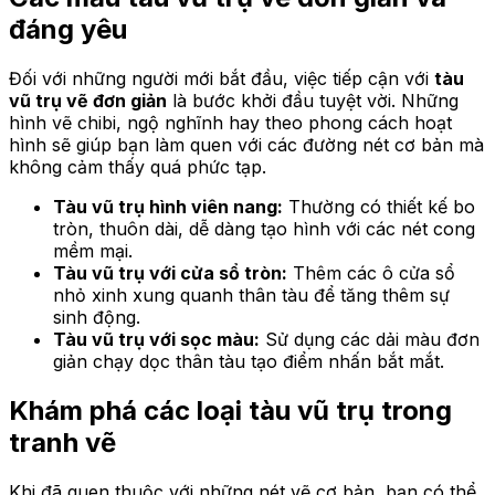
đáng yêu
Đối với những người mới bắt đầu, việc tiếp cận với
tàu
vũ trụ vẽ đơn giản
là bước khởi đầu tuyệt vời. Những
hình vẽ chibi, ngộ nghĩnh hay theo phong cách hoạt
hình sẽ giúp bạn làm quen với các đường nét cơ bản mà
không cảm thấy quá phức tạp.
Tàu vũ trụ hình viên nang:
Thường có thiết kế bo
tròn, thuôn dài, dễ dàng tạo hình với các nét cong
mềm mại.
Tàu vũ trụ với cửa sổ tròn:
Thêm các ô cửa sổ
nhỏ xinh xung quanh thân tàu để tăng thêm sự
sinh động.
Tàu vũ trụ với sọc màu:
Sử dụng các dải màu đơn
giản chạy dọc thân tàu tạo điểm nhấn bắt mắt.
Khám phá các loại tàu vũ trụ trong
tranh vẽ
Khi đã quen thuộc với những nét vẽ cơ bản, bạn có thể