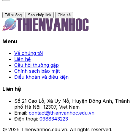
Tải xuống
Sao chép link
Chia sẻ
Menu
Về chúng tôi
Liên hệ
Câu hỏi thường gặp
Chính sách bảo mật
Điều khoản và điều kiện
Liên hệ
Số 21 Cao Lỗ, Xã Uy Nỗ, Huyện Đông Anh, Thành
phố Hà Nội, 12307, Viet Nam
Email:
contact@thienvanhoc.edu.vn
Điện thoại:
0988343223
© 2026 Thienvanhoc.edu.vn. All rights reserved.