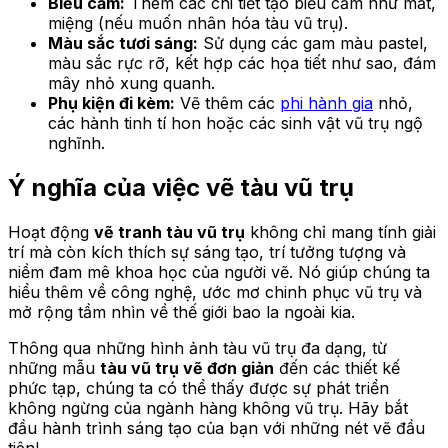
Biểu cảm:
Thêm các chi tiết tạo biểu cảm như mắt,
miệng (nếu muốn nhân hóa tàu vũ trụ).
Màu sắc tươi sáng:
Sử dụng các gam màu pastel,
màu sắc rực rỡ, kết hợp các họa tiết như sao, đám
mây nhỏ xung quanh.
Phụ kiện đi kèm:
Vẽ thêm các
phi hành gia
nhỏ,
các hành tinh tí hon hoặc các sinh vật vũ trụ ngộ
nghĩnh.
Ý nghĩa của việc vẽ tàu vũ trụ
Hoạt động
vẽ tranh tàu vũ trụ
không chỉ mang tính giải
trí mà còn kích thích sự sáng tạo, trí tưởng tượng và
niềm đam mê khoa học của người vẽ. Nó giúp chúng ta
hiểu thêm về công nghệ, ước mơ chinh phục vũ trụ và
mở rộng tầm nhìn về thế giới bao la ngoài kia.
Thông qua những hình ảnh tàu vũ trụ đa dạng, từ
những mẫu
tàu vũ trụ vẽ đơn giản
đến các thiết kế
phức tạp, chúng ta có thể thấy được sự phát triển
không ngừng của ngành hàng không vũ trụ. Hãy bắt
đầu hành trình sáng tạo của bạn với những nét vẽ đầu
tiên!