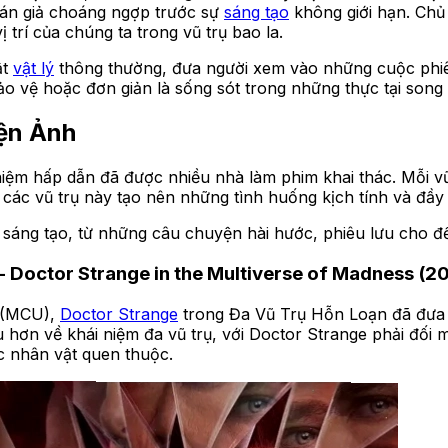
hán giả choáng ngợp trước sự
sáng tạo
không giới hạn. Chủ 
 trí của chúng ta trong vũ trụ bao la.
ật
vật lý
thông thường, đưa người xem vào những cuộc phiê
ảo vệ hoặc đơn giản là sống sót trong những thực tại song
iện Ảnh
 niệm hấp dẫn đã được nhiều nhà làm phim khai thác. Mỗi vũ 
các vũ trụ này tạo nên những tình huống kịch tính và đầy
sáng tạo, từ những câu chuyện hài hước, phiêu lưu cho đế
 Doctor Strange in the Multiverse of Madness (2
l (MCU),
Doctor Strange
trong Đa Vũ Trụ Hỗn Loạn đã đưa 
hơn về khái niệm đa vũ trụ, với Doctor Strange phải đối m
 nhân vật quen thuộc.