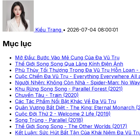
Kiều Trang
•
2026-07-04 08:00:01
Mục lục
Mở Đầu: Bước Vào Mê Cung Của Đa Vũ Trụ
Thế Giới Song Song Qua Lăng Kính Điện Ảnh
Phù Thủy Tối Thượng Trong Đa Vũ Trụ Hỗn Loạn - D
Cuộc Chiến Đa Vũ Trụ - Everything Everywhere All 
Người Nhện: Không Còn Nhà - Spider-Man: No Way
Khu Rừng Song Song - Parallel Forest (2021)
Chuyến Tàu - Train (2020)
Các Tác Phẩm Nổi Bật Khác Về Đa Vũ Trụ
Quân Vương Bất Diệt - The King: Eternal Monarch (
Cuộc Đời Thứ 2 - Welcome 2 Life (2019)
Song Trùng - Parallel (2018)
Thế Giới Song Song - The Other Worlds (2017)
Kết Luận: Sức Hút Bất Tận Của Khái Niệm Đa Vũ Tr