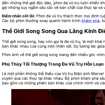
đến những thế giới độc đáo, phim đa vũ trụ luôn khiến k
gợi những suy ngẫm sâu sắc về bản chất của thực tại và vị
Điểm nhấn cốt lõi:
Phim đa vũ trụ thách thức mọi định lu
Các bộ phim thường xoay quanh hành trình
khám phá
, b
Thế Giới Song Song Qua Lăng Kính Đ
Thế giới song song, hay còn gọi là đa vũ trụ, là một khái
bản khác nhau của cùng một nhân vật. Sự tương tác giữa 
Phim ảnh về thế giới song song mang đến nhiều góc nhìn 
Phù Thủy Tối Thượng Trong Đa Vũ Trụ Hỗn Loạn -
Là một phần không thể thiếu của Vũ trụ Điện ảnh Marve
xuyên qua các thực tại khác nhau. Bộ phim khám phá sâu 
bao gồm cả những phiên bản khác của chính mình và các