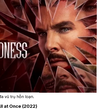
a vũ trụ hỗn loạn.
ll at Once (2022)