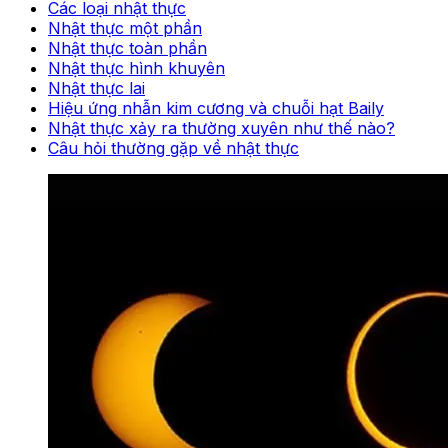
Các loại nhật thực
Nhật thực một phần
Nhật thực toàn phần
Nhật thực hình khuyên
Nhật thực lai
Hiệu ứng nhẫn kim cương và chuỗi hạt Baily
Nhật thực xảy ra thường xuyên như thế nào?
Câu hỏi thường gặp về nhật thực