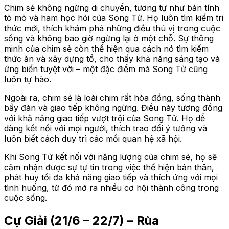
Chim sẻ không ngừng di chuyển, tương tự như bản tính
tò mò và ham học hỏi của Song Tử. Họ luôn tìm kiếm tri
thức mới, thích khám phá những điều thú vị trong cuộc
sống và không bao giờ ngừng lại ở một chỗ. Sự thông
minh của chim sẻ còn thể hiện qua cách nó tìm kiếm
thức ăn và xây dựng tổ, cho thấy khả năng sáng tạo và
ứng biến tuyệt vời – một đặc điểm mà Song Tử cũng
luôn tự hào.
Ngoài ra, chim sẻ là loài chim rất hòa đồng, sống thành
bầy đàn và giao tiếp không ngừng. Điều này tương đồng
với khả năng giao tiếp vượt trội của Song Tử. Họ dễ
dàng kết nối với mọi người, thích trao đổi ý tưởng và
luôn biết cách duy trì các mối quan hệ xã hội.
Khi Song Tử kết nối với năng lượng của chim sẻ, họ sẽ
cảm nhận được sự tự tin trong việc thể hiện bản thân,
phát huy tối đa khả năng giao tiếp và thích ứng với mọi
tình huống, từ đó mở ra nhiều cơ hội thành công trong
cuộc sống.
Cự Giải (21/6 – 22/7) – Rùa