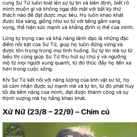
cung Sư Tử luôn toát lên sự tự tin và kiên định, biết rõ
mình muốn gì và không ngại đối mặt với bất kỳ thử
thách nào để đạt được mục tiêu. Họ luôn khao khát
được tỏa sáng, giống như sư tử với tiếng gầm vang
vọng, thể hiện sức mạnh và khẳng định vị thế của mình.
Lòng tự trọng cao và khả năng lãnh đạo là những đặc
điểm nổi bật của Sư Tử, giúp họ luôn đứng vững và
được tôn trọng trong mọi tình huống. Sự tự tin mà sư tử
biểu thị cũng giúp Sư Tử thu hút sự chú ý và ngưỡng
mộ từ mọi người xung quanh, từ đó thúc đẩy họ tiến xa
hơn trong cuộc sống.
Khi Sư Tử kết nối với năng lượng của linh vật sư tử, họ
sẽ cảm nhận được sự mạnh mẽ và tự tin, từ đó phát huy
tối đa tiềm năng của mình, đạt được thành công và sự
thịnh vượng mà họ hằng khao khát.
Xử Nữ (23/8 – 22/9) – Chim cú