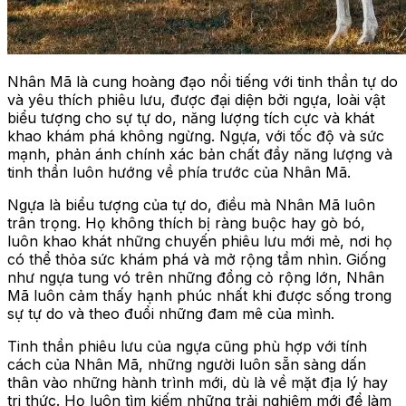
Nhân Mã là cung hoàng đạo nổi tiếng với tinh thần tự do
và yêu thích phiêu lưu, được đại diện bởi ngựa, loài vật
biểu tượng cho sự tự do, năng lượng tích cực và khát
khao khám phá không ngừng. Ngựa, với tốc độ và sức
mạnh, phản ánh chính xác bản chất đầy năng lượng và
tinh thần luôn hướng về phía trước của Nhân Mã.
Ngựa là biểu tượng của tự do, điều mà Nhân Mã luôn
trân trọng. Họ không thích bị ràng buộc hay gò bó,
luôn khao khát những chuyến phiêu lưu mới mẻ, nơi họ
có thể thỏa sức khám phá và mở rộng tầm nhìn. Giống
như ngựa tung vó trên những đồng cỏ rộng lớn, Nhân
Mã luôn cảm thấy hạnh phúc nhất khi được sống trong
sự tự do và theo đuổi những đam mê của mình.
Tinh thần phiêu lưu của ngựa cũng phù hợp với tính
cách của Nhân Mã, những người luôn sẵn sàng dấn
thân vào những hành trình mới, dù là về mặt địa lý hay
tri thức. Họ luôn tìm kiếm những trải nghiệm mới để làm