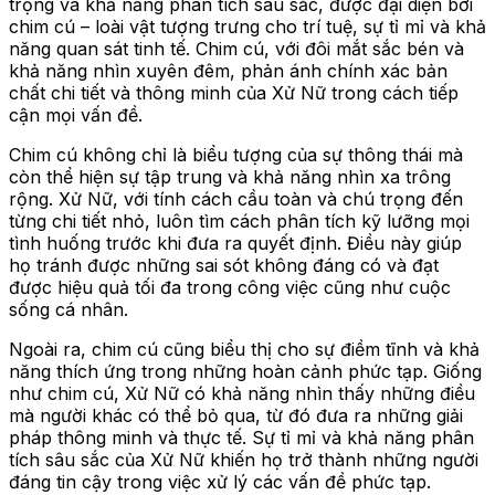
trọng và khả năng phân tích sâu sắc, được đại diện bởi
chim cú – loài vật tượng trưng cho trí tuệ, sự tỉ mỉ và khả
năng quan sát tinh tế. Chim cú, với đôi mắt sắc bén và
khả năng nhìn xuyên đêm, phản ánh chính xác bản
chất chi tiết và thông minh của Xử Nữ trong cách tiếp
cận mọi vấn đề.
Chim cú không chỉ là biểu tượng của sự thông thái mà
còn thể hiện sự tập trung và khả năng nhìn xa trông
rộng. Xử Nữ, với tính cách cầu toàn và chú trọng đến
từng chi tiết nhỏ, luôn tìm cách phân tích kỹ lưỡng mọi
tình huống trước khi đưa ra quyết định. Điều này giúp
họ tránh được những sai sót không đáng có và đạt
được hiệu quả tối đa trong công việc cũng như cuộc
sống cá nhân.
Ngoài ra, chim cú cũng biểu thị cho sự điềm tĩnh và khả
năng thích ứng trong những hoàn cảnh phức tạp. Giống
như chim cú, Xử Nữ có khả năng nhìn thấy những điều
mà người khác có thể bỏ qua, từ đó đưa ra những giải
pháp thông minh và thực tế. Sự tỉ mỉ và khả năng phân
tích sâu sắc của Xử Nữ khiến họ trở thành những người
đáng tin cậy trong việc xử lý các vấn đề phức tạp.