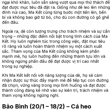
ngại khó khăn, luôn sẵn sàng vượt qua mọi thử thách để
đạt được mục tiêu đã đặt ra. Giống như dê leo lên những
đỉnh núi cao, Ma Kết cũng từng bước một tiến lên, bền
bỉ và không bao giờ từ bỏ, cho dù con đường có gồ ghề
đến đâu.
Ngoài ra, dê còn tượng trưng cho trách nhiệm và sự cẩn
trọng – những đặc điểm nổi bật trong tính cách của Ma
Kết. Họ luôn nghiêm túc trong công việc, đặt mục tiêu
rõ ràng và luôn hoàn thành nhiệm vụ một cách xuất
sắc. Tham vọng của Ma Kết cũng không kém phần
mạnh mẽ, họ luôn hướng đến những thành tựu lớn và
không ngừng phấn đấu để đạt được vị trí cao nhất
trong sự nghiệp.
Khi Ma Kết kết nối với năng lượng của dê, họ sẽ cảm
nhận được sự thúc đẩy mạnh mẽ để tiếp tục con đường
đã chọn, vững vàng trong mọi tình huống và đạt được
thành công đáng kể nhờ vào sự kiên trì, trách nhiệm và
tham vọng không ngừng nghỉ.
Bảo Bình (20/1 – 18/2) – Cá heo