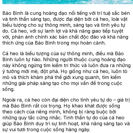
Bảo Bình là cung hoàng đạo nổi tiếng với trí tuệ sắc bén
và tinh thần sáng tạo, được đại diện bởi cá heo, loài vật
biểu tượng cho sự thông minh, sáng tạo và tình yêu tự
do. Cá heo, với sự lanh lợi và khả năng giao tiếp tuyệt
vời, phản ánh chính xác bản chất độc đáo và khả năng
thích ứng của Bảo Bình trong mọi hoàn cảnh.
Cá heo là biểu tượng của sự thông minh, điều mà Bảo
Bình luôn tự hào. Những người thuộc cung hoàng đạo
này không ngừng tìm kiếm tri thức và luôn đưa ra những
ý tưởng mới mẻ, đột phá. Họ giống như cá heo, luôn tò
mò và thích khám phá thế giới xung quanh, tìm kiếm
những giải pháp sáng tạo cho mọi vấn đề trong cuộc
sống.
Ngoài ra, cá heo còn đại diện cho tình yêu tự do – giá trị
mà Bảo Bình rất coi trọng. Họ khao khát được sống
theo cách của riêng mình, không bị ràng buộc bởi
những quy tắc cứng nhắc. Tinh thần tự do của cá heo
giúp Bảo Bình duy trì sự linh hoạt, khả năng sáng tạo và
sự vui tươi trong cuộc sống hàng ngày.