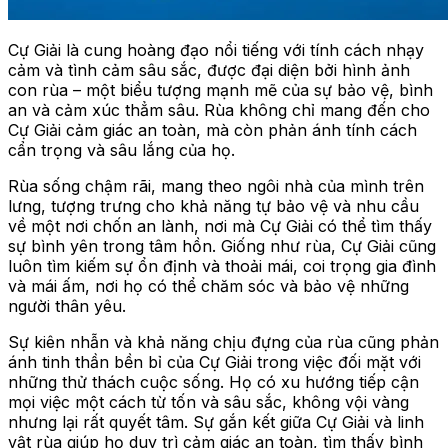
Cự Giải là cung hoàng đạo nổi tiếng với tính cách nhạy
cảm và tình cảm sâu sắc, được đại diện bởi hình ảnh
con rùa – một biểu tượng mạnh mẽ của sự bảo vệ, bình
an và cảm xúc thẳm sâu. Rùa không chỉ mang đến cho
Cự Giải cảm giác an toàn, mà còn phản ánh tính cách
cẩn trọng và sâu lắng của họ.
Rùa sống chậm rãi, mang theo ngôi nhà của mình trên
lưng, tượng trưng cho khả năng tự bảo vệ và nhu cầu
về một nơi chốn an lành, nơi mà Cự Giải có thể tìm thấy
sự bình yên trong tâm hồn. Giống như rùa, Cự Giải cũng
luôn tìm kiếm sự ổn định và thoải mái, coi trọng gia đình
và mái ấm, nơi họ có thể chăm sóc và bảo vệ những
người thân yêu.
Sự kiên nhẫn và khả năng chịu đựng của rùa cũng phản
ánh tinh thần bền bỉ của Cự Giải trong việc đối mặt với
những thử thách cuộc sống. Họ có xu hướng tiếp cận
mọi việc một cách từ tốn và sâu sắc, không vội vàng
nhưng lại rất quyết tâm. Sự gắn kết giữa Cự Giải và linh
vật rùa giúp họ duy trì cảm giác an toàn, tìm thấy bình