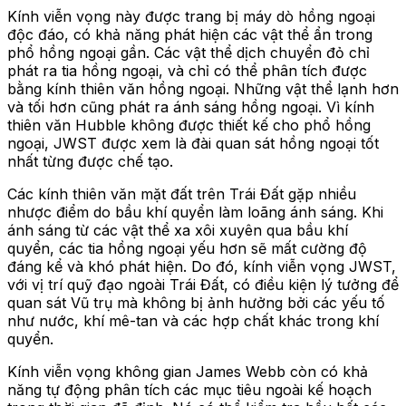
Kính viễn vọng này được trang bị máy dò hồng ngoại
độc đáo, có khả năng phát hiện các vật thể ẩn trong
phổ hồng ngoại gần. Các vật thể dịch chuyển đỏ chỉ
phát ra tia hồng ngoại, và chỉ có thể phân tích được
bằng kính thiên văn hồng ngoại. Những vật thể lạnh hơn
và tối hơn cũng phát ra ánh sáng hồng ngoại. Vì kính
thiên văn Hubble không được thiết kế cho phổ hồng
ngoại, JWST được xem là đài quan sát hồng ngoại tốt
nhất từng được chế tạo.
Các kính thiên văn mặt đất trên Trái Đất gặp nhiều
nhược điểm do bầu khí quyển làm loãng ánh sáng. Khi
ánh sáng từ các vật thể xa xôi xuyên qua bầu khí
quyển, các tia hồng ngoại yếu hơn sẽ mất cường độ
đáng kể và khó phát hiện. Do đó, kính viễn vọng JWST,
với vị trí quỹ đạo ngoài Trái Đất, có điều kiện lý tưởng để
quan sát Vũ trụ mà không bị ảnh hưởng bởi các yếu tố
như nước, khí mê-tan và các hợp chất khác trong khí
quyển.
Kính viễn vọng không gian James Webb còn có khả
năng tự động phân tích các mục tiêu ngoài kế hoạch