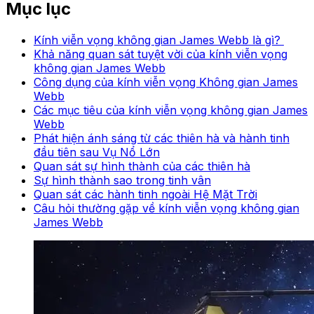
Mục lục
Kính viễn vọng không gian James Webb là gì?
Khả năng quan sát tuyệt vời của kính viễn vọng
không gian James Webb
Công dụng của kính viễn vọng Không gian James
Webb
Các mục tiêu của kính viễn vọng không gian James
Webb
Phát hiện ánh sáng từ các thiên hà và hành tinh
đầu tiên sau Vụ Nổ Lớn
Quan sát sự hình thành của các thiên hà
Sự hình thành sao trong tinh vân
Quan sát các hành tinh ngoài Hệ Mặt Trời
Câu hỏi thường gặp về kính viễn vọng không gian
James Webb