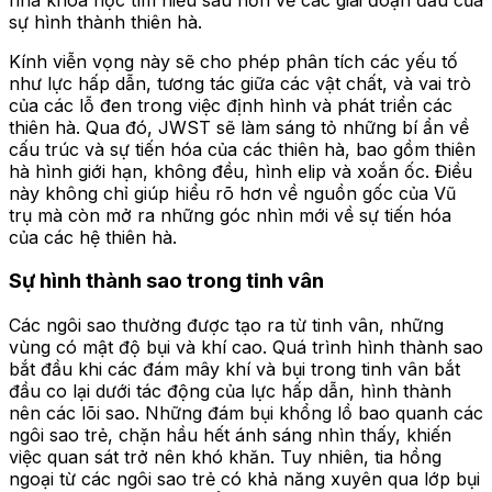
sự hình thành thiên hà.
Kính viễn vọng này sẽ cho phép phân tích các yếu tố
như lực hấp dẫn, tương tác giữa các vật chất, và vai trò
của các lỗ đen trong việc định hình và phát triển các
thiên hà. Qua đó, JWST sẽ làm sáng tỏ những bí ẩn về
cấu trúc và sự tiến hóa của các thiên hà, bao gồm thiên
hà hình giới hạn, không đều, hình elip và xoắn ốc. Điều
này không chỉ giúp hiểu rõ hơn về nguồn gốc của Vũ
trụ mà còn mở ra những góc nhìn mới về sự tiến hóa
của các hệ thiên hà.
Sự hình thành sao trong tinh vân
Các ngôi sao thường được tạo ra từ tinh vân, những
vùng có mật độ bụi và khí cao. Quá trình hình thành sao
bắt đầu khi các đám mây khí và bụi trong tinh vân bắt
đầu co lại dưới tác động của lực hấp dẫn, hình thành
nên các lõi sao. Những đám bụi khổng lồ bao quanh các
ngôi sao trẻ, chặn hầu hết ánh sáng nhìn thấy, khiến
việc quan sát trở nên khó khăn. Tuy nhiên, tia hồng
ngoại từ các ngôi sao trẻ có khả năng xuyên qua lớp bụi