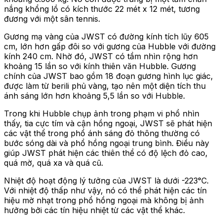
nắng khổng lồ có kích thước 22 mét x 12 mét, tương
đương với một sân tennis.
Gương mạ vàng của JWST có đường kính tích lũy 605
cm, lớn hơn gấp đôi so với gương của Hubble với đường
kính 240 cm. Nhờ đó, JWST có tầm nhìn rộng hơn
khoảng 15 lần so với kính thiên văn Hubble. Gương
chính của JWST bao gồm 18 đoạn gương hình lục giác,
được làm từ berili phủ vàng, tạo nên một diện tích thu
ánh sáng lớn hơn khoảng 5,5 lần so với Hubble.
Trong khi Hubble chụp ảnh trong phạm vi phổ nhìn
thấy, tia cực tím và cận hồng ngoại, JWST sẽ phát hiện
các vật thể trong phổ ánh sáng đỏ thông thường có
bước sóng dài và phổ hồng ngoại trung bình. Điều này
giúp JWST phát hiện các thiên thể có độ lệch đỏ cao,
quá mờ, quá xa và quá cũ.
Nhiệt độ hoạt động lý tưởng của JWST là dưới -223°C.
Với nhiệt độ thấp như vậy, nó có thể phát hiện các tín
hiệu mờ nhạt trong phổ hồng ngoại mà không bị ảnh
hưởng bởi các tín hiệu nhiệt từ các vật thể khác.