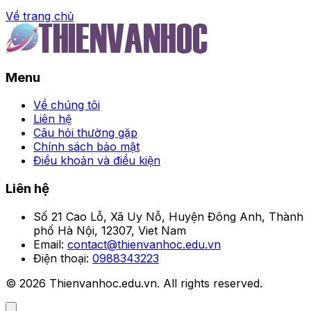
Về trang chủ
Trang chủ
Menu
Kèo Tài Xỉu bong88 –
Cách chơi để chiến thắng
Về chúng tôi
Liên hệ
dễ dàng
Câu hỏi thường gặp
Chính sách bảo mật
Điều khoản và điều kiện
Đọc Giả
•
Liên hệ
Số 21 Cao Lỗ, Xã Uy Nỗ, Huyện Đông Anh, Thành
phố Hà Nội, 12307, Viet Nam
Email:
contact@thienvanhoc.edu.vn
Điện thoại:
0988343223
© 2026 Thienvanhoc.edu.vn. All rights reserved.