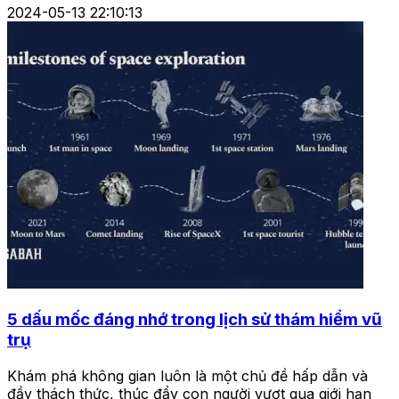
2024-05-13 22:10:13
5 dấu mốc đáng nhớ trong lịch sử thám hiểm vũ
trụ
Khám phá không gian luôn là một chủ đề hấp dẫn và
đầy thách thức, thúc đẩy con người vượt qua giới hạn