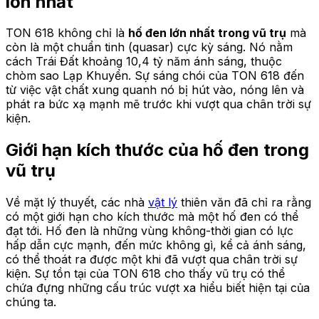
lớn nhất
TON 618 không chỉ là
hố đen lớn nhất trong vũ trụ
mà
còn là một chuẩn tinh (quasar) cực kỳ sáng. Nó nằm
cách Trái Đất khoảng 10,4 tỷ năm ánh sáng, thuộc
chòm sao Lạp Khuyển. Sự sáng chói của TON 618 đến
từ việc vật chất xung quanh nó bị hút vào, nóng lên và
phát ra bức xạ mạnh mẽ trước khi vượt qua chân trời sự
kiện.
Giới hạn kích thước của hố đen trong
vũ trụ
Về mặt lý thuyết, các nhà
vật lý
thiên văn đã chỉ ra rằng
có một giới hạn cho kích thước mà một hố đen có thể
đạt tới. Hố đen là những vùng không-thời gian có lực
hấp dẫn cực mạnh, đến mức không gì, kể cả ánh sáng,
có thể thoát ra được một khi đã vượt qua chân trời sự
kiện. Sự tồn tại của TON 618 cho thấy vũ trụ có thể
chứa đựng những cấu trúc vượt xa hiểu biết hiện tại của
chúng ta.