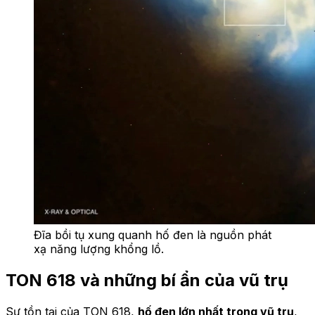
Đĩa bồi tụ xung quanh hố đen là nguồn phát
xạ năng lượng khổng lồ.
TON 618 và những bí ẩn của vũ trụ
Sự tồn tại của TON 618,
hố đen lớn nhất trong vũ trụ
,