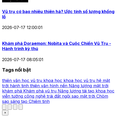
Vũ trụ có bao nhiêu thiên hà? Ước tính số lượng khổng
lồ
2026-07-17 12:00:01
Khám phá Doraemon: Nobita và Cuộc Chiến Vũ Trụ -
Hành trình kỳ thú
2026-07-17 08:05:01
Tags nổi bật
thiên văn học
vũ trụ
khoa học
khoa học vũ trụ
hệ mặt
trời
hành tinh
thiên văn
hình nền
Năng lượng mặt trời
khám phá
Khám phá vũ trụ
Năng lượng tái tạo
khoa học
viễn tưởng
công nghệ
trái đất
ngôi sao
mặt trời
Chòm
sao
sáng tạo
Chiêm tinh
×