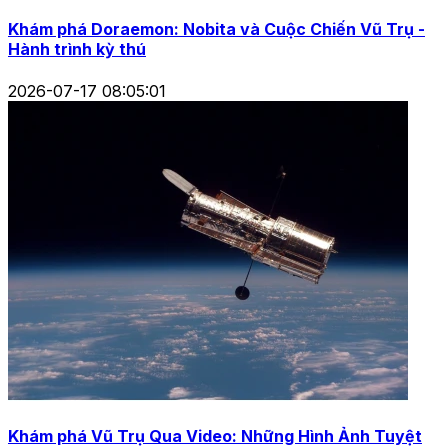
Khám phá Doraemon: Nobita và Cuộc Chiến Vũ Trụ -
Hành trình kỳ thú
2026-07-17 08:05:01
Khám phá Vũ Trụ Qua Video: Những Hình Ảnh Tuyệt