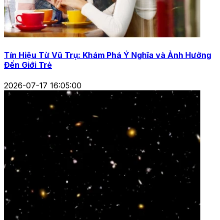
Tín Hiệu Từ Vũ Trụ: Khám Phá Ý Nghĩa và Ảnh Hưởng
Đến Giới Trẻ
2026-07-17 16:05:00