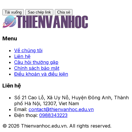
Tải xuống
Sao chép link
Chia sẻ
Menu
Về chúng tôi
Liên hệ
Câu hỏi thường gặp
Chính sách bảo mật
Điều khoản và điều kiện
Liên hệ
Số 21 Cao Lỗ, Xã Uy Nỗ, Huyện Đông Anh, Thành
phố Hà Nội, 12307, Viet Nam
Email:
contact@thienvanhoc.edu.vn
Điện thoại:
0988343223
© 2026 Thienvanhoc.edu.vn. All rights reserved.