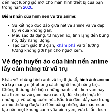
đến một luồng gió mới cho màn hình thiết bị của bạn
trong năm
2026
.
Điểm nhấn của hình nền vũ trụ anime:
Sự kết hợp độc đáo giữa nét vẽ anime và vẻ đẹp
kỳ vĩ của không gian.
Màu sắc đa dạng, từ huyền ảo, tĩnh lặng đến bùng
nổ, đầy năng lượng.
Tạo cảm giác thư giãn,
khám phá
và trí tưởng
tượng không giới hạn cho người xem.
Vẻ đẹp huyền ảo của hình nền anime
lấy cảm hứng từ vũ trụ
Khác với những hình ảnh vũ trụ thực tế,
hình ảnh anime
vũ trụ
mang một phong cách nghệ thuật riêng biệt.
Chúng thường thể hiện những hành tinh, tinh vân hay
các thiên hà với gam màu rực rỡ, đôi khi phi thực tế
nhưng lại vô cùng cuốn hút. Bầu trời đêm đầy sao trong
anime thường được tô điểm bằng những dải màu neon,
tạo nên một khung cảnh vừa bình yên, vừa bí ẩn, kích