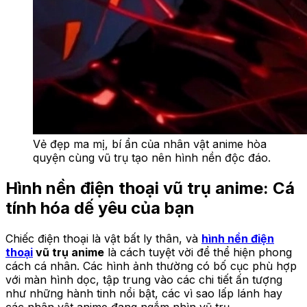
Vẻ đẹp ma mị, bí ẩn của nhân vật anime hòa
quyện cùng vũ trụ tạo nên hình nền độc đáo.
Hình nền điện thoại vũ trụ anime: Cá
tính hóa dế yêu của bạn
Chiếc điện thoại là vật bất ly thân, và
hình nền điện
thoại
vũ trụ anime
là cách tuyệt vời để thể hiện phong
cách cá nhân. Các hình ảnh thường có bố cục phù hợp
với màn hình dọc, tập trung vào các chi tiết ấn tượng
như những hành tinh nổi bật, các vì sao lấp lánh hay