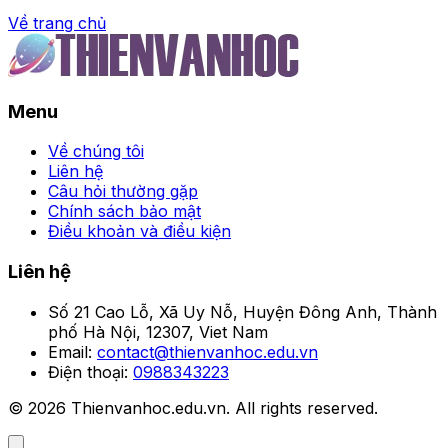
Về trang chủ
Trang chủ
Menu
Tải ngay hình nền 4K cực
chất cho màn hình siêu
Về chúng tôi
Liên hệ
nét
Câu hỏi thường gặp
Chính sách bảo mật
Điều khoản và điều kiện
Thanh Tâm
•
Liên hệ
Số 21 Cao Lỗ, Xã Uy Nỗ, Huyện Đông Anh, Thành
phố Hà Nội, 12307, Viet Nam
Email:
contact@thienvanhoc.edu.vn
Điện thoại:
0988343223
© 2026 Thienvanhoc.edu.vn. All rights reserved.