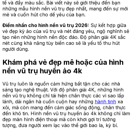
tế và đầy màu sắc. Bài viết này sẽ giới thiệu đến bạn
những mẫu hình nền vũ trụ đẹp nhất, mang đến sự mới
mẻ và cuốn hút cho dế yêu của bạn.
Điểm nhấn cho hình nền vũ trụ 2026:
Sự kết hợp giữa
vẻ đẹp kỳ ảo của vũ trụ và nét đáng yêu, ngộ nghĩnh sẽ
tạo nên những hình nền độc đáo. Độ phân giải 4K sắc
nét cùng khả năng tùy biến cao sẽ là yếu tố thu hút
người dùng.
Khám phá vẻ đẹp mê hoặc của hình
nền vũ trụ huyền ảo 4k
Vũ trụ luôn là nguồn cảm hứng bất tận cho các nhà
sáng tạo nghệ thuật. Với độ phân giải 4K, những hình
nền vũ trụ không chỉ tái hiện chân thực các vì sao lấp
lánh, dải ngân hà cuồn cuộn hay những
hành tinh
xa
xôi, mà còn mang đến cảm giác sống động, chân thực
đến khó tin. Hình nền vũ trụ huyền ảo 4k không chỉ làm
đẹp màn hình điện thoại mà còn khơi gợi trí tưởng
tượng, đưa người xem lạc vào thế giới bao la, kỳ bí.