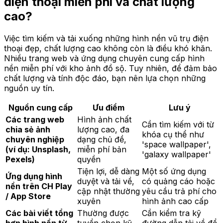
điện thoại miễn phí và chất lượng
cao?
Việc tìm kiếm và tải xuống những hình nền vũ trụ điện
thoại đẹp, chất lượng cao không còn là điều khó khăn.
Nhiều trang web và ứng dụng chuyên cung cấp hình
nền miễn phí với kho ảnh đồ sộ. Tuy nhiên, để đảm bảo
chất lượng và tính độc đáo, bạn nên lựa chọn những
nguồn uy tín.
Nguồn cung cấp
Ưu điểm
Lưu ý
Các trang web
Hình ảnh chất
Cần tìm kiếm với từ
chia sẻ ảnh
lượng cao, đa
khóa cụ thể như
chuyên nghiệp
dạng chủ đề,
'space wallpaper',
(ví dụ: Unsplash,
miễn phí bản
'galaxy wallpaper'
Pexels)
quyền
Tiện lợi, dễ dàng
Một số ứng dụng
Ứng dụng hình
duyệt và tải về,
có quảng cáo hoặc
nền trên CH Play
cập nhật thường
yêu cầu trả phí cho
/ App Store
xuyên
hình ảnh cao cấp
Các bài viết tổng
Thường được
Cần kiểm tra kỹ
hợp hình nền từ
tuyển chọn kỹ
đường dẫn tải về để