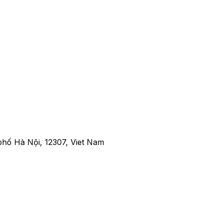
 sắc vũ trụ không gian
hố Hà Nội, 12307, Viet Nam