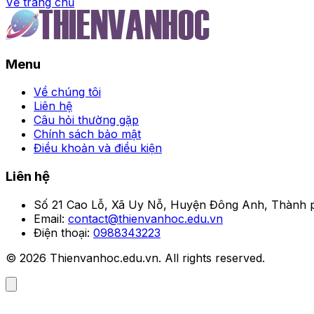
Về trang chủ
Trang chủ
Menu
Tải miễn phí hình ảnh cảnh
Về chúng tôi
Phương Oanh
Liên hệ
•
Câu hỏi thường gặp
Chính sách bảo mật
Điều khoản và điều kiện
Liên hệ
Số 21 Cao Lỗ, Xã Uy Nỗ, Huyện Đông Anh, Thành p
Email:
contact@thienvanhoc.edu.vn
Điện thoại:
0988343223
© 2026 Thienvanhoc.edu.vn. All rights reserved.