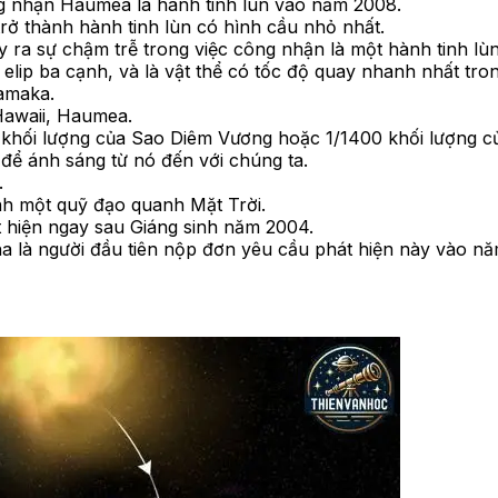
g nhận Haumea là hành tinh lùn vào năm 2008.
rở thành hành tinh lùn có hình cầu nhỏ nhất.
ra sự chậm trễ trong việc công nhận là một hành tinh lùn
p ba cạnh, và là vật thể có tốc độ quay nhanh nhất trong
Namaka.
 Hawaii, Haumea.
hối lượng của Sao Diêm Vương hoặc 1/1400 khối lượng củ
để ánh sáng từ nó đến với chúng ta.
.
h một quỹ đạo quanh Mặt Trời.
t hiện ngay sau Giáng sinh năm 2004.
a là người đầu tiên nộp đơn yêu cầu phát hiện này vào n