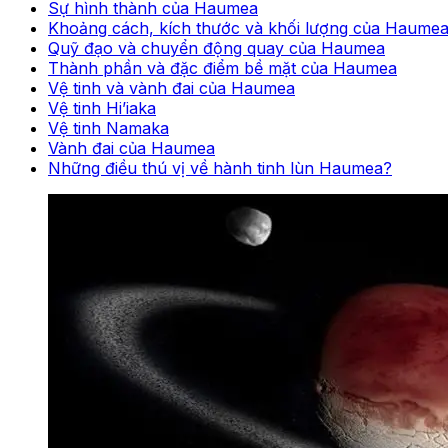
Sự hình thành của Haumea
Khoảng cách, kích thước và khối lượng của Haume
Quỹ đạo và chuyển động quay của Haumea
Thành phần và đặc điểm bề mặt của Haumea
Vệ tinh và vành đai của Haumea
Vệ tinh Hi’iaka
Vệ tinh Namaka
Vành đai của Haumea
Những điều thú vị về hành tinh lùn Haumea?