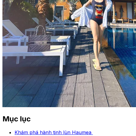
Mục lục
Khám phá hành tinh lùn Haumea