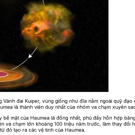
g Vành đai Kuiper, vùng giống như đĩa nằm ngoài quỹ đạo
 Haumea là thành viên duy nhất của nhóm va chạm xuyên sa
thấy bề mặt của Haumea là đồng nhất, phủ đầy hỗn hợp băn
ện va chạm lớn khoảng 100 triệu năm trước, làm thay đổi 
 từ đó tạo ra các vệ tinh của Haumea.