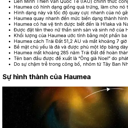
Liên Minh Thiên Văn Quốc Tế (IAU) chính thức côn
Haumea có hình dạng giống quả trứng, làm cho nó t
Hình dạng này và tốc độ quay cực nhanh của nó gây 
Haumea quay nhanh đến mức biến dạng thành hình eli
Haumea có hai vệ tinh được biết đến là Hi’iaka và 
Được đặt tên theo nữ thần sinh sản và sinh nở của
Khối lượng của Haumea ước tính bằng một phần ba k
Haumea cách Trái Đất 51,2 AU và mất khoảng 7 giờ 
Bề mặt chủ yếu là đá và được phủ một lớp băng dày
Haumea mất khoảng 285 năm Trái Đất để hoàn thàn
Tên ban đầu được đề xuất là “Ông già Noel” do phá
Do sự chậm trễ trong công bố, nhóm từ Tây Ban Nh
Sự hình thành
của Haumea