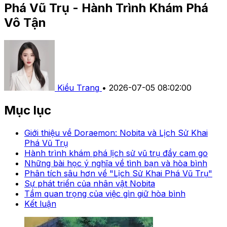
Phá Vũ Trụ - Hành Trình Khám Phá
Vô Tận
Kiều Trang
•
2026-07-05 08:02:00
Mục lục
Giới thiệu về Doraemon: Nobita và Lịch Sử Khai
Phá Vũ Trụ
Hành trình khám phá lịch sử vũ trụ đầy cam go
Những bài học ý nghĩa về tình bạn và hòa bình
Phân tích sâu hơn về "Lịch Sử Khai Phá Vũ Trụ"
Sự phát triển của nhân vật Nobita
Tầm quan trọng của việc gìn giữ hòa bình
Kết luận