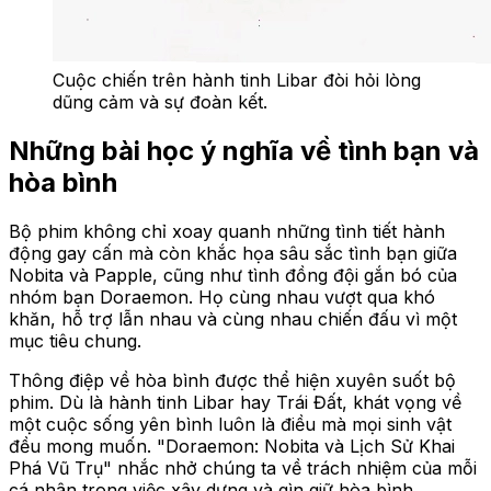
Cuộc chiến trên hành tinh Libar đòi hỏi lòng
dũng cảm và sự đoàn kết.
Những bài học ý nghĩa về tình bạn và
hòa bình
Bộ phim không chỉ xoay quanh những tình tiết hành
động gay cấn mà còn khắc họa sâu sắc tình bạn giữa
Nobita và Papple, cũng như tình đồng đội gắn bó của
nhóm bạn Doraemon. Họ cùng nhau vượt qua khó
khăn, hỗ trợ lẫn nhau và cùng nhau chiến đấu vì một
mục tiêu chung.
Thông điệp về hòa bình được thể hiện xuyên suốt bộ
phim. Dù là hành tinh Libar hay Trái Đất, khát vọng về
một cuộc sống yên bình luôn là điều mà mọi sinh vật
đều mong muốn. "Doraemon: Nobita và Lịch Sử Khai
Phá Vũ Trụ" nhắc nhở chúng ta về trách nhiệm của mỗi
cá nhân trong việc xây dựng và gìn giữ hòa bình.