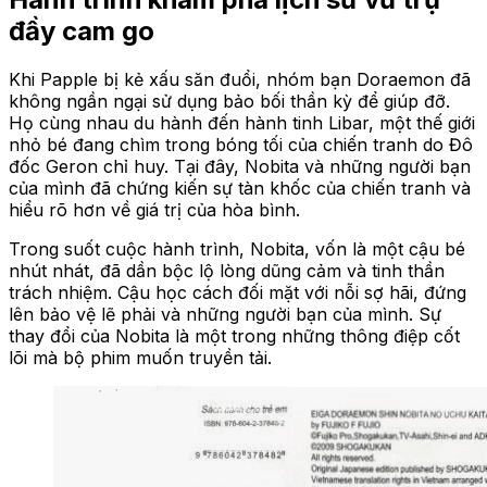
đầy cam go
Khi Papple bị kẻ xấu săn đuổi, nhóm bạn Doraemon đã
không ngần ngại sử dụng bảo bối thần kỳ để giúp đỡ.
Họ cùng nhau du hành đến hành tinh Libar, một thế giới
nhỏ bé đang chìm trong bóng tối của chiến tranh do Đô
đốc Geron chỉ huy. Tại đây, Nobita và những người bạn
của mình đã chứng kiến sự tàn khốc của chiến tranh và
hiểu rõ hơn về giá trị của hòa bình.
Trong suốt cuộc hành trình, Nobita, vốn là một cậu bé
nhút nhát, đã dần bộc lộ lòng dũng cảm và tinh thần
trách nhiệm. Cậu học cách đối mặt với nỗi sợ hãi, đứng
lên bảo vệ lẽ phải và những người bạn của mình. Sự
thay đổi của Nobita là một trong những thông điệp cốt
lõi mà bộ phim muốn truyền tải.