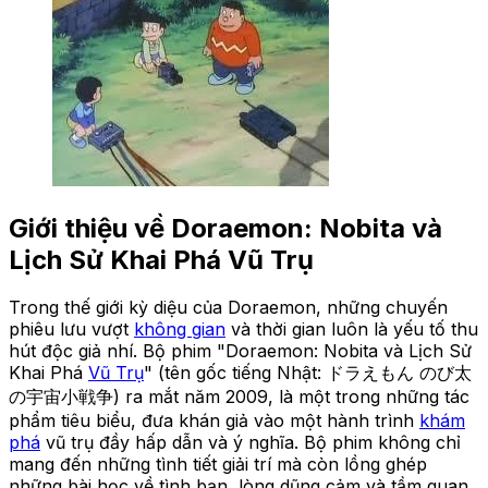
Giới thiệu về Doraemon: Nobita và
Lịch Sử Khai Phá Vũ Trụ
Trong thế giới kỳ diệu của Doraemon, những chuyến
phiêu lưu vượt
không gian
và thời gian luôn là yếu tố thu
hút độc giả nhí. Bộ phim "Doraemon: Nobita và Lịch Sử
Khai Phá
Vũ Trụ
" (tên gốc tiếng Nhật: ドラえもん のび太
の宇宙小戦争) ra mắt năm 2009, là một trong những tác
phẩm tiêu biểu, đưa khán giả vào một hành trình
khám
phá
vũ trụ đầy hấp dẫn và ý nghĩa. Bộ phim không chỉ
mang đến những tình tiết giải trí mà còn lồng ghép
những bài học về tình bạn, lòng dũng cảm và tầm quan