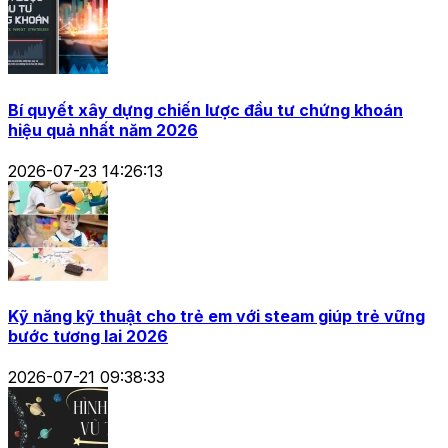
Bí quyết xây dựng chiến lược đầu tư chứng khoán
hiệu quả nhất năm 2026
2026-07-23 14:26:13
Kỹ năng kỹ thuật cho trẻ em với steam giúp trẻ vững
bước tương lai 2026
2026-07-21 09:38:33