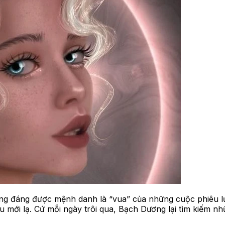
ng đáng được mệnh danh là “vua” của những cuộc phiêu lư
 mới lạ. Cứ mỗi ngày trôi qua, Bạch Dương lại tìm kiếm n