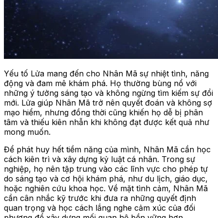
Yếu tố Lửa mang đến cho Nhân Mã sự nhiệt tình, năng
động và đam mê khám phá. Họ thường bùng nổ với
những ý tưởng sáng tạo và không ngừng tìm kiếm sự đổi
mới. Lửa giúp Nhân Mã trở nên quyết đoán và không sợ
mạo hiểm, nhưng đồng thời cũng khiến họ dễ bị phân
tâm và thiếu kiên nhẫn khi không đạt được kết quả như
mong muốn.
Để phát huy hết tiềm năng của mình, Nhân Mã cần học
cách kiên trì và xây dựng kỷ luật cá nhân. Trong sự
nghiệp, họ nên tập trung vào các lĩnh vực cho phép tự
do sáng tạo và cơ hội khám phá, như du lịch, giáo dục,
hoặc nghiên cứu khoa học. Về mặt tình cảm, Nhân Mã
cần cân nhắc kỹ trước khi đưa ra những quyết định
quan trọng và học cách lắng nghe cảm xúc của đối
phương để xây dựng mối quan hệ bền vững hơn.