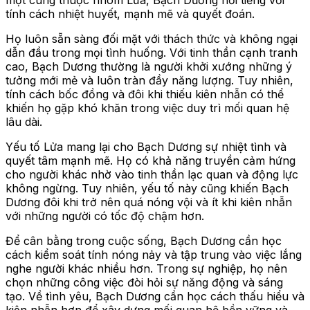
tính cách nhiệt huyết, mạnh mẽ và quyết đoán.
Họ luôn sẵn sàng đối mặt với thách thức và không ngại
dẫn đầu trong mọi tình huống. Với tinh thần cạnh tranh
cao, Bạch Dương thường là người khởi xướng những ý
tưởng mới mẻ và luôn tràn đầy năng lượng. Tuy nhiên,
tính cách bốc đồng và đôi khi thiếu kiên nhẫn có thể
khiến họ gặp khó khăn trong việc duy trì mối quan hệ
lâu dài.
Yếu tố Lửa mang lại cho Bạch Dương sự nhiệt tình và
quyết tâm mạnh mẽ. Họ có khả năng truyền cảm hứng
cho người khác nhờ vào tinh thần lạc quan và động lực
không ngừng. Tuy nhiên, yếu tố này cũng khiến Bạch
Dương đôi khi trở nên quá nóng vội và ít khi kiên nhẫn
với những người có tốc độ chậm hơn.
Để cân bằng trong cuộc sống, Bạch Dương cần học
cách kiểm soát tính nóng nảy và tập trung vào việc lắng
nghe người khác nhiều hơn. Trong sự nghiệp, họ nên
chọn những công việc đòi hỏi sự năng động và sáng
tạo. Về tình yêu, Bạch Dương cần học cách thấu hiểu và
kiên nhẫn hơn để xây dựng mối quan hệ bền vững và