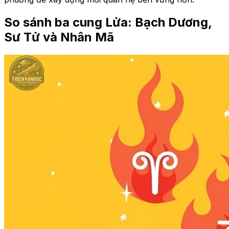
So sánh ba cung Lửa: Bạch Dương,
Sư Tử và Nhân Mã