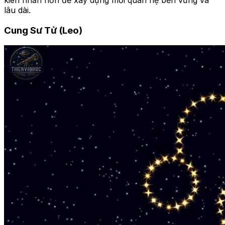
lâu dài.
Cung Sư Tử (Leo)