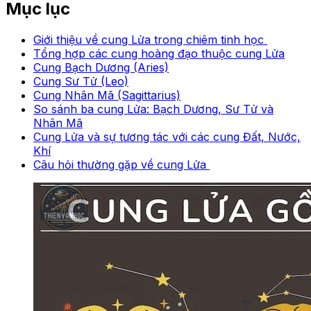
Mục lục
Giới thiệu về cung Lửa trong chiêm tinh học
Tổng hợp các cung hoàng đạo thuộc cung Lửa
Cung Bạch Dương (Aries)
Cung Sư Tử (Leo)
Cung Nhân Mã (Sagittarius)
So sánh ba cung Lửa: Bạch Dương, Sư Tử và
Nhân Mã
Cung Lửa và sự tương tác với các cung Đất, Nước,
Khí
Câu hỏi thường gặp về cung Lửa