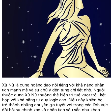
Xử Nữ là cung hoàng đạo nổi tiếng với khả năng phân
tích mạnh mẽ và sự chú ý đến từng chi tiết nhỏ. Người
thuộc cung Xử Nữ thường thể hiện trí tuệ vượt trội, kết
hợp với khả năng tư duy logic cao. Điều này khiến họ
trở thành những chuyên gia tuyệt vời trong các lĩnh vực
đòi hỏi sự chính xác và phân tích sâu sắc như khoa