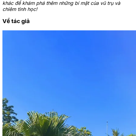
khác để khám phá thêm những bí mật của vũ trụ và
chiêm tinh học!
Về tác giả