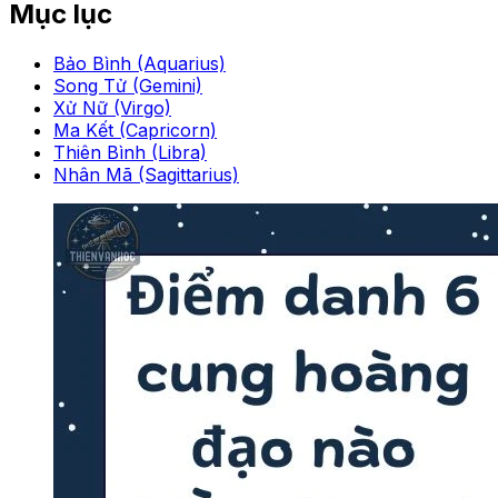
Mục lục
Bảo Bình (Aquarius)
Song Tử (Gemini)
Xử Nữ (Virgo)
Ma Kết (Capricorn)
Thiên Bình (Libra)
Nhân Mã (Sagittarius)