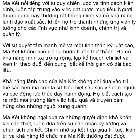
Ma Kết nổi tiếng với tư duy chiến lược và tính cách kiên
định, luôn tập trung vào việc đạt được mục tiêu. Người
thuộc cung này thường rất thông minh và có khả năng
lãnh đạo xuất sắc, khiến họ trở thành những ứng viên lý
tưởng cho các lĩnh vực như kinh doanh, chính trị và
quản lý.
Với sự quyết tâm mạnh mẽ và một tinh thần kỷ luật cao,
Ma Kết không bao giờ lùi bước trước thử thách. Họ có
khả năng nhìn xa trông rộng, lập kế hoạch chi tiết và
kiên trì theo đuổi đến cùng, bất kể thời gian có dài bao
lâu.
Khả năng lãnh đạo của Ma Kết không chỉ dựa vào trí
tuệ sắc bén mà còn là sự hiểu biết sâu sắc về con người
và các động lực thúc đẩy hành động. Họ biết cách tạo
ra một môi trường làm việc hiệu quả và truyền cảm
hứng cho những người xung quanh.
Ma Kết không ngại đưa ra những quyết định khó khăn
khi cần thiết, luôn dựa trên sự cân nhắc kỹ lưỡng và
phân tích chi tiết. Chính nhờ sự kết hợp giữa trí tuệ, kiên
trì và khả năng tổ chức mà Ma Kết thường đạt được