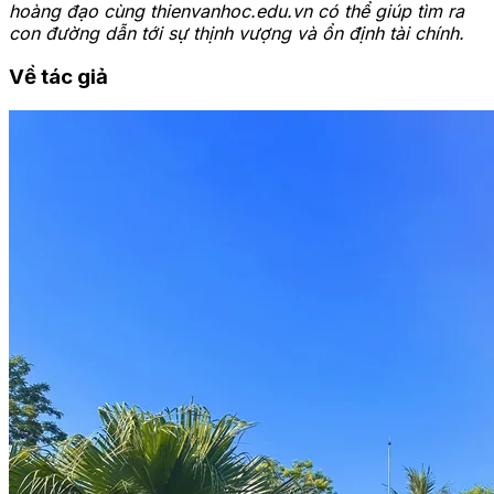
Để phát triển và đạt được thành công tài chính, mỗi
cung hoàng đạo cần xác định rõ mục tiêu, lập kế hoạch
chi tiết và duy trì tính kỷ luật trong quản lý tài chính.
Việc hiểu rõ đặc điểm cung hoàng đạo của mình sẽ giúp
bạn tận dụng tối đa tiềm năng và đạt được thành công
một cách bền vững.
Dù thuộc cung hoàng đạo nào, việc hiểu rõ đặc điểm và
tận dụng thế mạnh cá nhân là chìa khóa để thành công.
Cung hoàng đạo nào giàu nhất không chỉ dựa vào may
mắn, mà còn phụ thuộc vào khả năng quản lý tài chính,
sự kiên định và quyết tâm. Khám phá sâu hơn về cung
hoàng đạo cùng thienvanhoc.edu.vn có thể giúp tìm ra