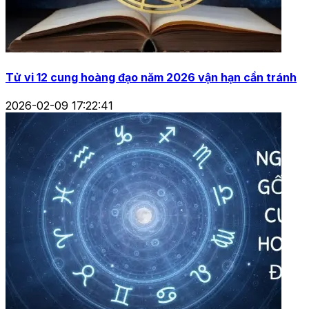
Thúy Vân
Tôi là Thúy Vân, một người yêu thích và đam mê nghiên
cứu về thiên văn học. Với mong muốn chia sẻ kiến thức
và khơi gợi niềm đam mê khám phá vũ trụ, tôi đã dành
nhiều thời gian tìm hiểu, viết bài và giảng dạy về các hiện
tượng thiên văn. Hy vọng những bài viết của tôi sẽ giúp
bạn hiểu rõ hơn về thế giới bao la bên ngoài Trái Đất.
Bài viết liên quan