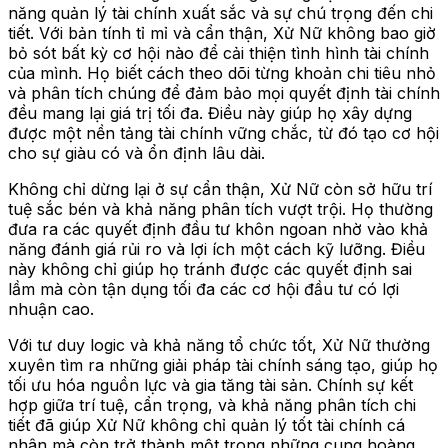
năng quản lý tài chính xuất sắc và sự chú trọng đến chi
tiết. Với bản tính tỉ mỉ và cẩn thận, Xử Nữ không bao giờ
bỏ sót bất kỳ cơ hội nào để cải thiện tình hình tài chính
của mình. Họ biết cách theo dõi từng khoản chi tiêu nhỏ
và phân tích chúng để đảm bảo mọi quyết định tài chính
đều mang lại giá trị tối đa. Điều này giúp họ xây dựng
được một nền tảng tài chính vững chắc, từ đó tạo cơ hội
cho sự giàu có và ổn định lâu dài.
Không chỉ dừng lại ở sự cẩn thận, Xử Nữ còn sở hữu trí
tuệ sắc bén và khả năng phân tích vượt trội. Họ thường
đưa ra các quyết định đầu tư khôn ngoan nhờ vào khả
năng đánh giá rủi ro và lợi ích một cách kỹ lưỡng. Điều
này không chỉ giúp họ tránh được các quyết định sai
lầm mà còn tận dụng tối đa các cơ hội đầu tư có lợi
nhuận cao.
Với tư duy logic và khả năng tổ chức tốt, Xử Nữ thường
xuyên tìm ra những giải pháp tài chính sáng tạo, giúp họ
tối ưu hóa nguồn lực và gia tăng tài sản. Chính sự kết
hợp giữa trí tuệ, cẩn trọng, và khả năng phân tích chi
tiết đã giúp Xử Nữ không chỉ quản lý tốt tài chính cá
nhân mà còn trở thành một trong những cung hoàng