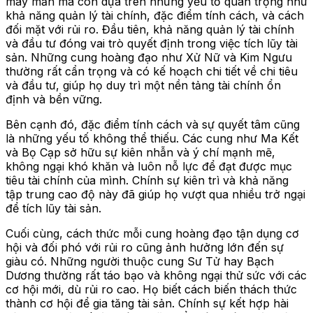
may mắn mà còn dựa trên những yếu tố quan trọng như
khả năng quản lý tài chính, đặc điểm tính cách, và cách
đối mặt với rủi ro. Đầu tiên, khả năng quản lý tài chính
và đầu tư đóng vai trò quyết định trong việc tích lũy tài
sản. Những cung hoàng đạo như Xử Nữ và Kim Ngưu
thường rất cẩn trọng và có kế hoạch chi tiết về chi tiêu
và đầu tư, giúp họ duy trì một nền tảng tài chính ổn
định và bền vững.
Bên cạnh đó, đặc điểm tính cách và sự quyết tâm cũng
là những yếu tố không thể thiếu. Các cung như Ma Kết
và Bọ Cạp sở hữu sự kiên nhẫn và ý chí mạnh mẽ,
không ngại khó khăn và luôn nỗ lực để đạt được mục
tiêu tài chính của mình. Chính sự kiên trì và khả năng
tập trung cao độ này đã giúp họ vượt qua nhiều trở ngại
để tích lũy tài sản.
Cuối cùng, cách thức mỗi cung hoàng đạo tận dụng cơ
hội và đối phó với rủi ro cũng ảnh hưởng lớn đến sự
giàu có. Những người thuộc cung Sư Tử hay Bạch
Dương thường rất táo bạo và không ngại thử sức với các
cơ hội mới, dù rủi ro cao. Họ biết cách biến thách thức
thành cơ hội để gia tăng tài sản. Chính sự kết hợp hài