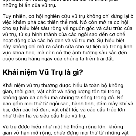
những bí ẩn của vũ trụ.
Tuy nhiên, cơ hội nghiên cứu vũ trụ không chỉ dừng lại ở
việc khám phá các thiên thể mới. Nó còn mở ra cơ hội
cho sự hiểu biết sâu rộng về nguồn gốc và cấu trúc của
vũ trụ, từ sự hình thành của các ngôi sao đến cơ chế
hoạt động của các hố đen và vũ trụ mờ. Sự hiểu biết
này không chỉ mở ra cánh cửa cho sự tiến bộ trong lĩnh
vực khoa học, mà còn có thể ảnh hưởng sâu sắc đến
cuộc sống hàng ngày của chúng ta trên trái đất.
Khái niệm Vũ Trụ là gì?
Khái niệm vũ trụ thường được hiểu là toàn bộ không
gian, thời gian, vật chất và năng lượng tồn tại trong
không gian ba chiều mà chúng ta sống trong đó. Nó
bao gồm mọi thứ từ ngôi sao, hành tinh, đám mây khí và
bụi, đến các hố đen, vật chất tối, và các cấu trúc lớn
như thiên hà và siêu cấu trúc vũ trụ.
Vũ trụ được hiểu như một hệ thống rộng lớn, không
gian vô hạn mở rộng, chứa đựng mọi thứ từ những vật