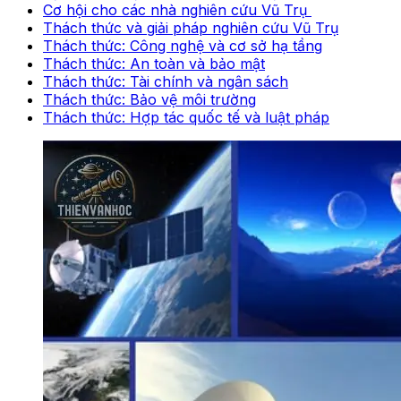
Cơ hội cho các nhà nghiên cứu Vũ Trụ
Thách thức và giải pháp nghiên cứu Vũ Trụ
Thách thức: Công nghệ và cơ sở hạ tầng
Thách thức: An toàn và bảo mật
Thách thức: Tài chính và ngân sách
Thách thức: Bảo vệ môi trường
Thách thức: Hợp tác quốc tế và luật pháp