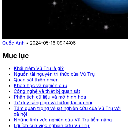
Quốc Anh
•
2024-05-16 09:14:06
Mục lục
Khái niệm Vũ Trụ là gì?
Nguồn tài nguyên tri thức của Vũ Trụ
Quan sát thiên nhiên
Khoa học và nghiên cứu
Công nghệ và thiết bị quan sát
Phân tích dữ liệu và mô hình hóa
Tư duy sáng tạo và tương tác xã hội
Tầm quan trọng về sự nghiên cứu của Vũ Trụ với
xã hội
Những lĩnh vực nghiên cứu Vũ Trụ tiềm năng
Lợi ích của việc nghiên cứu Vũ Trụ