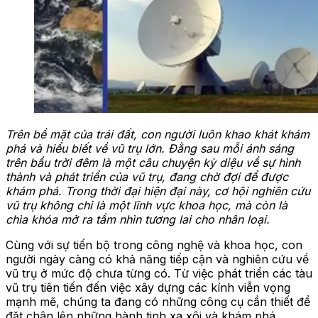
Trên bề mặt của trái đất, con người luôn khao khát khám
phá và hiểu biết về vũ trụ lớn. Đằng sau mỗi ánh sáng
trên bầu trời đêm là một câu chuyện kỳ diệu về sự hình
thành và phát triển của vũ trụ, đang chờ đợi để được
khám phá. Trong thời đại hiện đại này, cơ hội nghiên cứu
vũ trụ không chỉ là một lĩnh vực khoa học, mà còn là
chìa khóa mở ra tầm nhìn tương lai cho nhân loại.
Cùng với sự tiến bộ trong công nghệ và khoa học, con
người ngày càng có khả năng tiếp cận và nghiên cứu về
vũ trụ ở mức độ chưa từng có. Từ việc phát triển các tàu
vũ trụ tiên tiến đến việc xây dựng các kính viễn vọng
mạnh mẽ, chúng ta đang có những công cụ cần thiết để
đặt chân lên những hành tinh xa xôi và khám phá