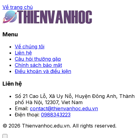
Về trang chủ
Trang chủ
Menu
Hé lộ chiến thuật đọc trận
khi chơi kèo chấp 78win
Về chúng tôi
Liên hệ
Câu hỏi thường gặp
Người theo dõi
Chính sách bảo mật
•
Điều khoản và điều kiện
Liên hệ
Số 21 Cao Lỗ, Xã Uy Nỗ, Huyện Đông Anh, Thành
phố Hà Nội, 12307, Viet Nam
Email:
contact@thienvanhoc.edu.vn
Điện thoại:
0988343223
© 2026 Thienvanhoc.edu.vn. All rights reserved.