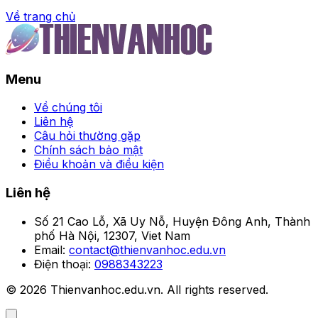
Về trang chủ
Trang chủ
Menu
Bộ sưu tập chibi nam đa
phong cách và cực kỳ
Về chúng tôi
Liên hệ
cuốn hút
Câu hỏi thường gặp
Chính sách bảo mật
Điều khoản và điều kiện
Thanh Tâm
•
Liên hệ
Số 21 Cao Lỗ, Xã Uy Nỗ, Huyện Đông Anh, Thành
phố Hà Nội, 12307, Viet Nam
Email:
contact@thienvanhoc.edu.vn
Điện thoại:
0988343223
© 2026 Thienvanhoc.edu.vn. All rights reserved.